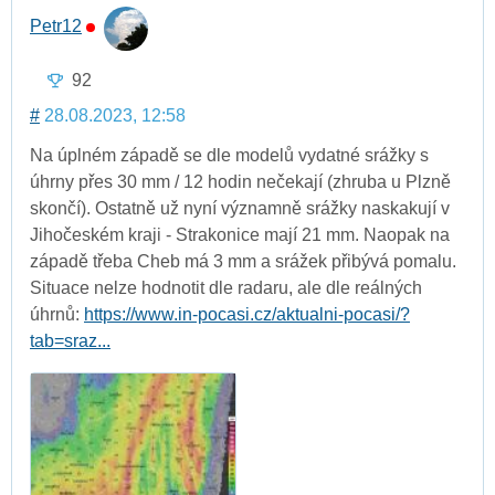
Petr12
92
#
28.08.2023, 12:58
Na úplném západě se dle modelů vydatné srážky s
úhrny přes 30 mm / 12 hodin nečekají (zhruba u Plzně
skončí). Ostatně už nyní významně srážky naskakují v
Jihočeském kraji - Strakonice mají 21 mm. Naopak na
západě třeba Cheb má 3 mm a srážek přibývá pomalu.
Situace nelze hodnotit dle radaru, ale dle reálných
úhrnů:
https://www.in-pocasi.cz/aktualni-pocasi/?
tab=sraz...