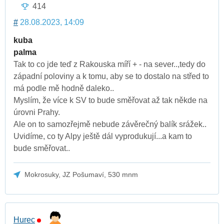
414
#
28.08.2023, 14:09
kuba
palma
Tak to co jde teď z Rakouska míří + - na sever..,tedy do
západní poloviny a k tomu, aby se to dostalo na střed to
má podle mě hodně daleko..
Myslím, že více k SV to bude směřovat až tak někde na
úrovni Prahy.
Ale on to samozřejmě nebude závěrečný balík srážek..
Uvidíme, co ty Alpy ještě dál vyprodukují...a kam to
bude směřovat..
Mokrosuky, JZ Pošumaví, 530 mnm
Hurec