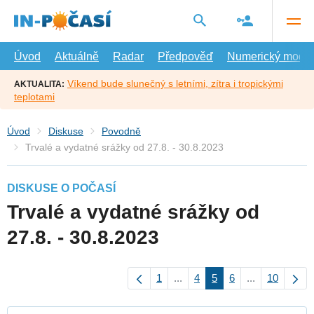
Přejít
na
hlavní
obsah
Úvod
Aktuálně
Radar
Předpověď
Numerický model
Víkend bude slunečný s letními, zítra i tropickými
AKTUALITA:
teplotami
Úvod
Diskuse
Povodně
Trvalé a vydatné srážky od 27.8. - 30.8.2023
DISKUSE O POČASÍ
Trvalé a vydatné srážky od
27.8. - 30.8.2023
1
...
4
5
6
...
10