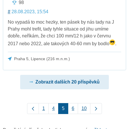
98
#
28.08.2023, 15:54
No vypadá to moc hezky, ten pásek by nás tady na J
Prahy mohl trefit, tady tyhle situace od jihu umíme
dobře, neříkám, že chci 100 mm/12 h jako v červnu
2017 nebo 2022, ale takových 40-60 mm by bodlo
.
Praha 5, Lipence (216 m.n.m.)
Zobrazit dalších 20 příspěvků
1
4
5
6
10