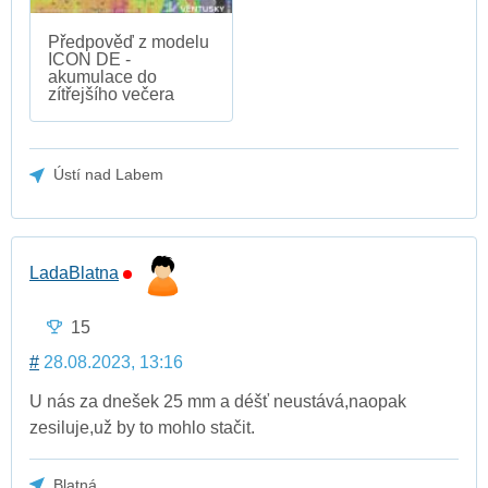
Předpověď z modelu
ICON DE -
akumulace do
zítřejšího večera
Ústí nad Labem
LadaBlatna
15
#
28.08.2023, 13:16
U nás za dnešek 25 mm a déšť neustává,naopak
zesiluje,už by to mohlo stačit.
Blatná