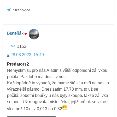
Strahovice
Blateňák
1152
#
28.08.2023, 15:49
Predators2
Nemyslím si, pro nás Aladin s větší odpolední zálivkou
počítá. Pak toho má dost i v noci.
Každopádně to vypadá, že máme štěstí a míří na nás to
výraznější pásmo. Dnes zatím 17,78 mm, to už se
počítá, sobotní bouřky u nás byly skoupé, takže zálivka
se hodí. Už reagovala místní řeka, jejíž průtok se vzrostl
více než 10x - z 0,013 na 0,32