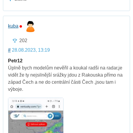
kuba
202
#
28.08.2023, 13:19
Petr12
Úplně bych modelům nevěřil a koukal radši na radar,je
vidět že ty nejsilnější srážky jdou z Rakouska přímo na
západ Čech a ne do centrální části Čech ,jsou tam i
výboje.