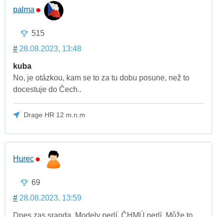
palma
515
#
28.08.2023, 13:48
kuba
No, je otázkou, kam se to za tu dobu posune, než to
docestuje do Čech..
Drage HR 12 m.n.m
Hurec
69
#
28.08.2023, 13:59
Dnes zas sranda. Modely perlí. ČHMÚ perlí. Může to