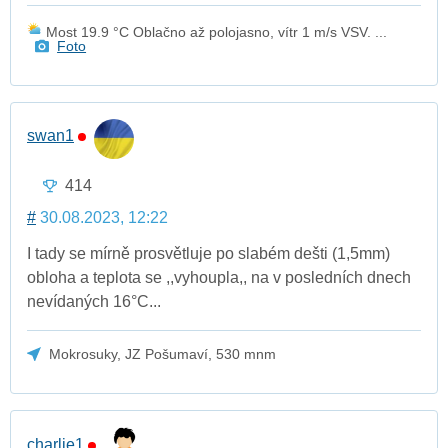
Most 19.9 °C Oblačno až polojasno, vítr 1 m/s VSV. ...
Foto
swan1
414
#
30.08.2023, 12:22
I tady se mírně prosvětluje po slabém dešti (1,5mm)
obloha a teplota se ,,vyhoupla,, na v posledních dnech
nevídaných 16°C...
Mokrosuky, JZ Pošumaví, 530 mnm
charlie1