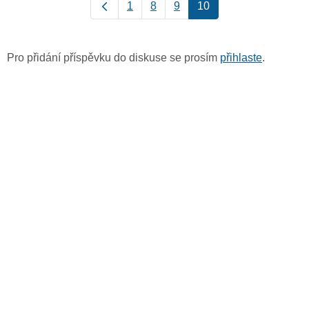
1
8
9
10
Pro přidání příspěvku do diskuse se prosím
přihlaste
.