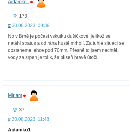
Aidamko1
173
#
30.08.2023, 09:39
No v Brně je počasí vskutku dušičkové, jelikož se
natáhl stratus a od rána hustě mrholí. Za tuhle situaci se
dostaneme lehce pod 70mm. Přesně to jsem nechtěl,
vody za srpen je tolik, že plíseň hravě útočí.
Miriam
37
#
30.08.2023, 11:48
Aidamko1