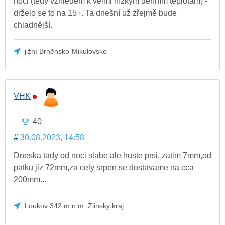
noci (tedy vzhledem k velmi nízkým denním teplotám) -
drželo se to na 15+. Ta dnešní už zřejmě bude
chladnější.
jižní Brněnsko-Mikulovsko
VHK
40
#
30.08.2023, 14:58
Dneska tady od noci slabe ale huste prsi, zatim 7mm,od
patku jiz 72mm,za cely srpen se dostavame na cca
200mm...
Loukov 342 m.n.m. Zlinsky kraj