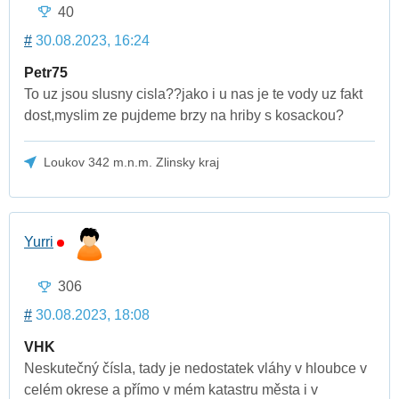
40
#
30.08.2023, 16:24
Petr75
To uz jsou slusny cisla??jako i u nas je te vody uz fakt
dost,myslim ze pujdeme brzy na hriby s kosackou?
Loukov 342 m.n.m. Zlinsky kraj
Yurri
306
#
30.08.2023, 18:08
VHK
Neskutečný čísla, tady je nedostatek vláhy v hloubce v
celém okrese a přímo v mém katastru města i v