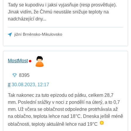
Tady se kupodivu i jaksi vyjasňuje (resp prosvětluje).
Jinak vidím, že Čhmú neustále snižuje teploty na
nadcházející dny...
jižní Brněnsko-Mikulovsko
MostMost
8395
#
30.08.2023, 12:17
Tak nakonec za tuto epizodu od pátku, celkem 28,7
mm. Poslední srážky v noci z pondělí na úterý, a to 0,7
mm. Už včera se oblačnost odpoledne protrhávala až
na oblačno, teplota lehce nad 18°C. Dneska ještě méně
oblačnosti, teploty aktuálně lehce nad 19°C