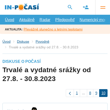
Přejít
na
hlavní
obsah
Úvod
Aktuálně
Radar
Předpověď
Numerický model
Převážně slunečno s letními teplotami
AKTUALITA:
Úvod
Diskuse
Povodně
Trvalé a vydatné srážky od 27.8. - 30.8.2023
DISKUSE O POČASÍ
Trvalé a vydatné srážky od
27.8. - 30.8.2023
1
...
8
9
10