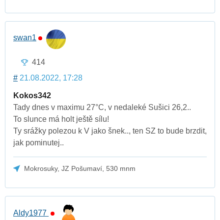
swan1
414
#
21.08.2022, 17:28
Kokos342
Tady dnes v maximu 27°C, v nedaleké Sušici 26,2..
To slunce má holt ještě sílu!
Ty srážky polezou k V jako šnek.., ten SZ to bude brzdit,
jak pominutej..
Mokrosuky, JZ Pošumaví, 530 mnm
Aldy1977