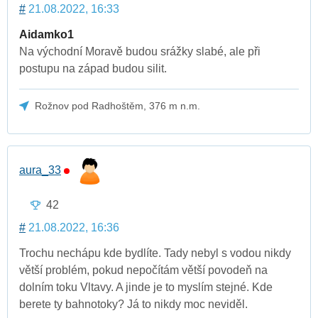
#
21.08.2022, 16:33
Aidamko1
Na východní Moravě budou srážky slabé, ale při
postupu na západ budou silit.
Rožnov pod Radhoštěm, 376 m n.m.
aura_33
42
#
21.08.2022, 16:36
Trochu nechápu kde bydlíte. Tady nebyl s vodou nikdy
větší problém, pokud nepočítám větší povodeň na
dolním toku Vltavy. A jinde je to myslím stejné. Kde
berete ty bahnotoky? Já to nikdy moc neviděl.