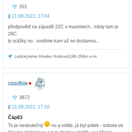
201
#
21.08.2022, 17:04
předpověď na západě 22C v maximech.. místy tam je
26C.
ty srážky no . uvidíme kam až se dostanou..
Ledce(okres Hradec Králové)248-258m.n.m.
crossflow
3672
#
21.08.2022, 17:10
Čáp83
To je neskutečný
no a vidíte, já byl pátek - sobota ve