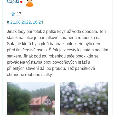
Čáp83
17
#
21.08.2022, 16:24
Jinak tady pár fotek z pátku když už voda opadala. Ten
statek na fotce je památkově chráněná roubenka na
Salajně která byla plná bahna z pole které bylo den
před tím čerstvě oseto. Štěrk je z cesty k chatám nad tím
statkem. Jinak pod tou robenkou teče potok kde se
prováděla výstavba proti povodňových hrází u
přilehlých stavění dál po proudu. Též památkově
chráněné roubené statky.