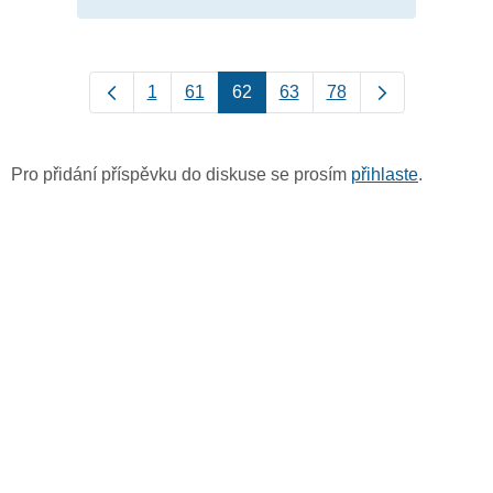
1
61
62
63
78
Pro přidání příspěvku do diskuse se prosím
přihlaste
.