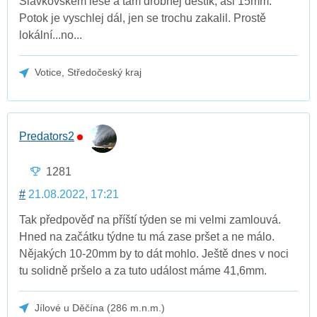
Slavkovském lese a tam drobnej deštík, asi 15mm.
Potok je vyschlej dál, jen se trochu zakalil. Prostě
lokální...no...
Votice, Středočeský kraj
Predators2
1281
#
21.08.2022, 17:21
Tak předpověď na příští týden se mi velmi zamlouvá.
Hned na začátku týdne tu má zase pršet a ne málo.
Nějakých 10-20mm by to dát mohlo. Ještě dnes v noci
tu solidně pršelo a za tuto událost máme 41,6mm.
Jílové u Děčína (286 m.n.m.)