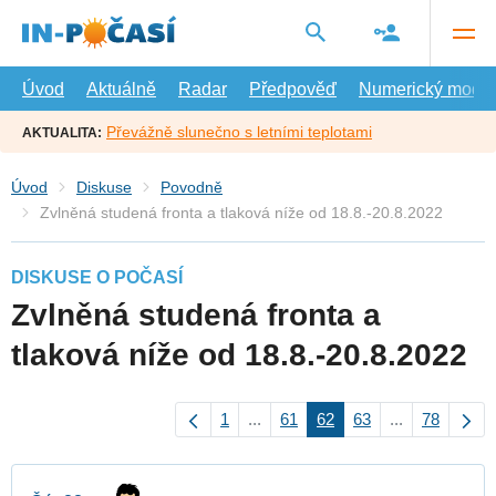
Přejít
na
hlavní
obsah
Úvod
Aktuálně
Radar
Předpověď
Numerický model
Převážně slunečno s letními teplotami
AKTUALITA:
Úvod
Diskuse
Povodně
Zvlněná studená fronta a tlaková níže od 18.8.-20.8.2022
DISKUSE O POČASÍ
Zvlněná studená fronta a
tlaková níže od 18.8.-20.8.2022
1
...
61
62
63
...
78