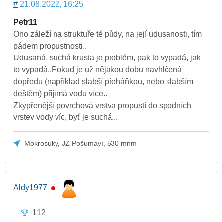
#
21.08.2022, 16:25
Petr11
Ono záleží na struktuře té půdy, na její udusanosti, tím
pádem propustnosti..
Udusaná, suchá krusta je problém, pak to vypadá, jak
to vypadá..Pokud je už nějakou dobu navhlčená
dopředu (například slabší přeháňkou, nebo slabším
deštěm) přijímá vodu více..
Zkypřenější povrchová vrstva propustí do spodních
vrstev vody víc, byť je suchá...
Mokrosuky, JZ Pošumaví, 530 mnm
Aldy1977
112