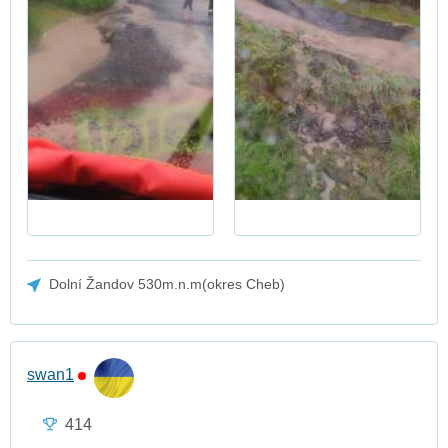
Dolní Žandov 530m.n.m(okres Cheb)
swan1
414