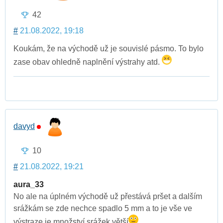
42
#
21.08.2022, 19:18
Koukám, že na východě už je souvislé pásmo. To bylo
zase obav ohledně naplnění výstrahy atd.
davyd
10
#
21.08.2022, 19:21
aura_33
No ale na úplném východě už přestává pršet a dalším
srážkám se zde nechce spadlo 5 mm a to je vše ve
výstraze je množství srážek větší