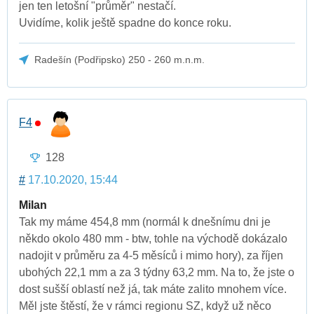
jen ten letošní "průměr" nestačí.
Uvidíme, kolik ještě spadne do konce roku.
Radešín (Podřipsko) 250 - 260 m.n.m.
F4
128
#
17.10.2020, 15:44
Milan
Tak my máme 454,8 mm (normál k dnešnímu dni je
někdo okolo 480 mm - btw, tohle na východě dokázalo
nadojit v průměru za 4-5 měsíců i mimo hory), za říjen
ubohých 22,1 mm a za 3 týdny 63,2 mm. Na to, že jste o
dost sušší oblastí než já, tak máte zalito mnohem více.
Měl jste štěstí, že v rámci regionu SZ, když už něco