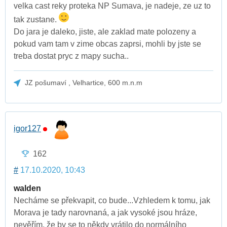
velka cast reky proteka NP Sumava, je nadeje, ze uz to
tak zustane.
Do jara je daleko, jiste, ale zaklad mate polozeny a
pokud vam tam v zime obcas zaprsi, mohli by jste se
treba dostat pryc z mapy sucha..
JZ pošumaví , Velhartice, 600 m.n.m
igor127
162
#
17.10.2020, 10:43
walden
Necháme se překvapit, co bude...Vzhledem k tomu, jak
Morava je tady narovnaná, a jak vysoké jsou hráze,
nevěřím, že by se to někdy vrátilo do normálního