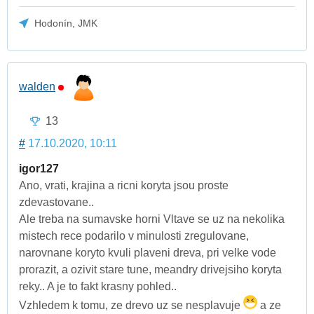
Hodonín, JMK
walden
13
#
17.10.2020, 10:11
igor127
Ano, vrati, krajina a ricni koryta jsou proste
zdevastovane..
Ale treba na sumavske horni Vltave se uz na nekolika
mistech rece podarilo v minulosti zregulovane,
narovnane koryto kvuli plaveni dreva, pri velke vode
prorazit, a ozivit stare tune, meandry drivejsiho koryta
reky.. A je to fakt krasny pohled..
Vzhledem k tomu, ze drevo uz se nesplavuje
a ze