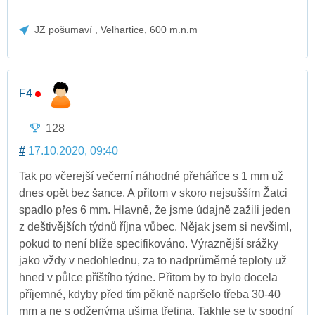
JZ pošumaví , Velhartice, 600 m.n.m
F4
128
#
17.10.2020, 09:40
Tak po včerejší večerní náhodné přeháňce s 1 mm už
dnes opět bez šance. A přitom v skoro nejsušším Žatci
spadlo přes 6 mm. Hlavně, že jsme údajně zažili jeden
z deštivějších týdnů října vůbec. Nějak jsem si nevšiml,
pokud to není blíže specifikováno. Výraznější srážky
jako vždy v nedohlednu, za to nadprůměrné teploty už
hned v půlce příštího týdne. Přitom by to bylo docela
příjemné, kdyby před tím pěkně napršelo třeba 30-40
mm a ne s odženýma ušima třetina. Takhle se ty spodní