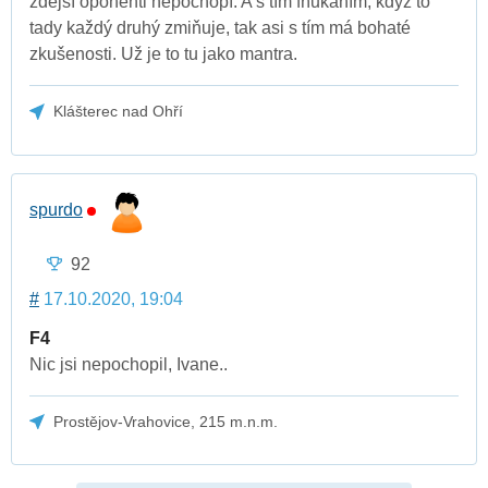
zdejší oponenti nepochopí. A s tím fňukáním, když to
tady každý druhý zmiňuje, tak asi s tím má bohaté
zkušenosti. Už je to tu jako mantra.
Klášterec nad Ohří
spurdo
92
#
17.10.2020, 19:04
F4
Nic jsi nepochopil, Ivane..
Prostějov-Vrahovice, 215 m.n.m.