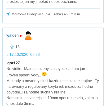
prostor, to jen my ji pořád neposloucháme.
Moravské Budějovice (okr. Třebíč) 460 m.n.m.
walden
13
#
17.10.2020, 09:28
igor127
No vidite.. Mate polozeny slusny zaklad pro jarni
uroven spodni vody..
Mokrady a meandry slusi kazde rece, kazde krajine.. Ty
narovnany a regulovany koryta rek muzou za hodne
povodni..i za hodne sucha v krajine..
Nam se tu po vcerejsich 10mm opet rozprselo, zatim to
dnes dalo 3mm..