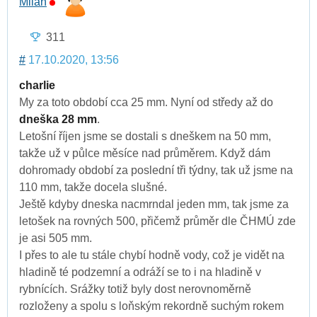
Milan
311
#
17.10.2020, 13:56
charlie
My za toto období cca 25 mm. Nyní od středy až do
dneška 28 mm
.
Letošní říjen jsme se dostali s dneškem na 50 mm,
takže už v půlce měsíce nad průměrem. Když dám
dohromady období za poslední tři týdny, tak už jsme na
110 mm, takže docela slušné.
Ještě kdyby dneska nacmrndal jeden mm, tak jsme za
letošek na rovných 500, přičemž průměr dle ČHMÚ zde
je asi 505 mm.
I přes to ale tu stále chybí hodně vody, což je vidět na
hladině té podzemní a odráží se to i na hladině v
rybnících. Srážky totiž byly dost nerovnoměrně
rozloženy a spolu s loňským rekordně suchým rokem