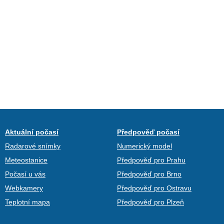
Aktuální počasí
Předpověď počasí
Radarové snímky
Numerický model
Meteostanice
Předpověď pro Prahu
Počasí u vás
Předpověď pro Brno
Webkamery
Předpověď pro Ostravu
Teplotní mapa
Předpověď pro Plzeň