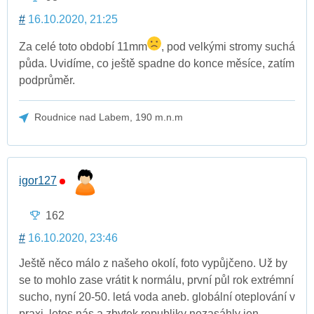
#
16.10.2020, 21:25
Za celé toto období 11mm
, pod velkými stromy suchá
půda. Uvidíme, co ještě spadne do konce měsíce, zatím
podprůměr.
Roudnice nad Labem, 190 m.n.m
igor127
162
#
16.10.2020, 23:46
Ještě něco málo z našeho okolí, foto vypůjčeno. Už by
se to mohlo zase vrátit k normálu, první půl rok extrémní
sucho, nyní 20-50. letá voda aneb. globální oteplování v
praxi, letos nás a zbytek republiky nezasáhly jen