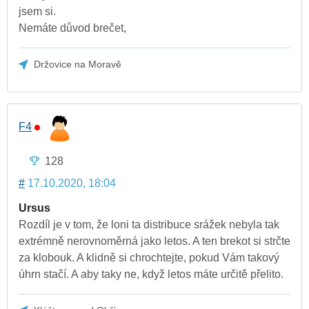
jsem si.
Nemáte důvod brečet,
Držovice na Moravě
F4
128
#
17.10.2020, 18:04
Ursus
Rozdíl je v tom, že loni ta distribuce srážek nebyla tak
extrémně nerovnoměrná jako letos. A ten brekot si strčte
za klobouk. A klidně si chrochtejte, pokud Vám takový
úhrn stačí. A aby taky ne, když letos máte určitě přelito.