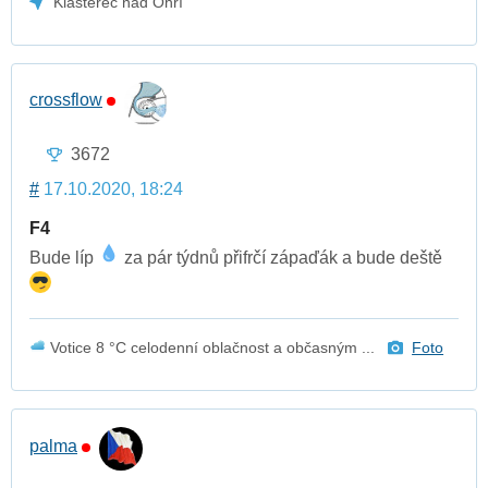
Klášterec nad Ohří
crossflow
3672
#
17.10.2020, 18:24
F4
Bude líp
za pár týdnů přifrčí zápaďák a bude deště
Votice 8 °C celodenní oblačnost a občasným ...
Foto
palma