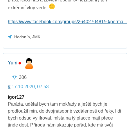
extrémní vlny veder
https://www.facebook.com/groups/264027048150/perma...
Hodonín, JMK
Yurri
306
#
17.10.2020, 07:53
igor127
Paráda, udělal bych tam mokřady a ještě bych je
prodloužil min. do dvojnásobné vzdálenosti od řeky, lidi
bych odsud vylifroval, místa na tý placce mají přece
jinde dost. Příroda nám ukazuje pořád, kde má svůj