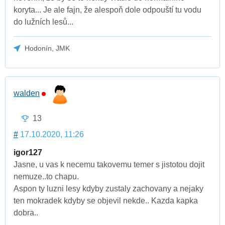
koryta... Je ale fajn, že alespoň dole odpouští tu vodu
do lužních lesů...
Hodonín, JMK
walden
13
#
17.10.2020, 11:26
igor127
Jasne, u vas k necemu takovemu temer s jistotou dojit
nemuze..to chapu.
Aspon ty luzni lesy kdyby zustaly zachovany a nejaky
ten mokradek kdyby se objevil nekde.. Kazda kapka
dobra..