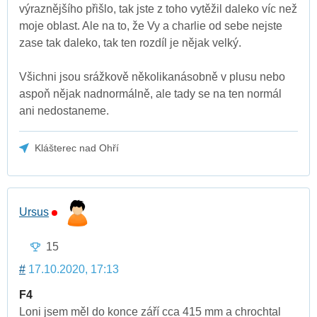
výraznějšího přišlo, tak jste z toho vytěžil daleko víc než
moje oblast. Ale na to, že Vy a charlie od sebe nejste
zase tak daleko, tak ten rozdíl je nějak velký.
Všichni jsou srážkově několikanásobně v plusu nebo
aspoň nějak nadnormálně, ale tady se na ten normál
ani nedostaneme.
Klášterec nad Ohří
Ursus
15
#
17.10.2020, 17:13
F4
Loni jsem měl do konce září cca 415 mm a chrochtal