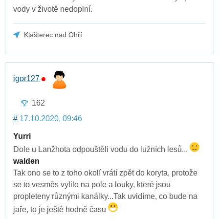
vody v životě nedoplní.
Klášterec nad Ohří
igor127
162
#
17.10.2020, 09:46
Yurri
Dole u Lanžhota odpouštěli vodu do lužních lesů...
walden
Tak ono se to z toho okolí vrátí zpět do koryta, protože
se to vesměs vylilo na pole a louky, které jsou
propleteny různými kanálky...Tak uvidíme, co bude na
jaře, to je ještě hodně času