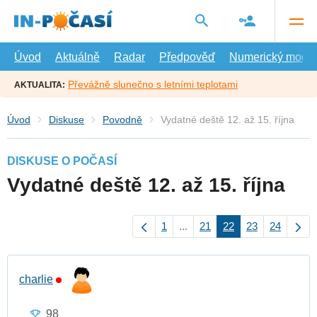
Přejít
na
hlavní
obsah
Úvod
Aktuálně
Radar
Předpověď
Numerický model
Převážně slunečno s letními teplotami
AKTUALITA:
Úvod
Diskuse
Povodně
Vydatné deště 12. až 15. října
DISKUSE O POČASÍ
Vydatné deště 12. až 15. října
1
...
21
22
23
24
charlie
98