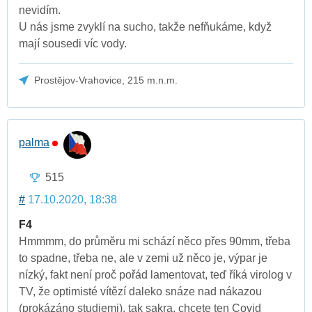
nevidím.
U nás jsme zvyklí na sucho, takže nefňukáme, když
mají sousedi víc vody.
Prostějov-Vrahovice, 215 m.n.m.
palma
515
#
17.10.2020, 18:38
F4
Hmmmm, do průměru mi schází něco přes 90mm, třeba
to spadne, třeba ne, ale v zemi už něco je, výpar je
nízký, fakt není proč pořád lamentovat, teď říká virolog v
TV, že optimisté vítězí daleko snáze nad nákazou
(prokázáno studiemi), tak sakra, chcete ten Covid