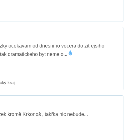
azky ocekavam od dnesniho vecera do zitrejsiho
 tak dramatickeho byt nemelo...
cký kraj
ek kromě Krkonoš , takřka nic nebude...