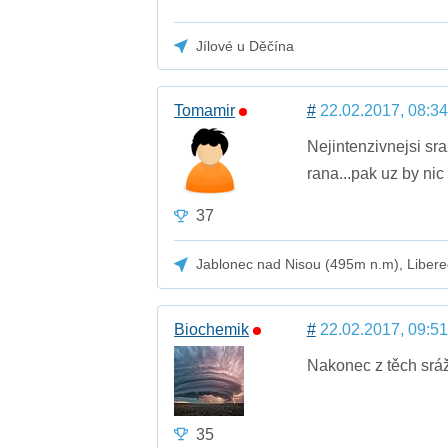
Jílové u Děčína
Tomamir
#
22.02.2017, 08:34
Nejintenzivnejsi sr
rana...pak uz by nic
37
Jablonec nad Nisou (495m n.m), Libere
Biochemik
#
22.02.2017, 09:51
Nakonec z těch sráž
35