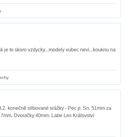
y
k je to skoro vzdycky...modely vubec nevi...kouknu na
echy.
.2. konečně slibované srážky - Pec p. Sn. 51mm za
 47mm, Dvoračky 40mm. Labe Les Království