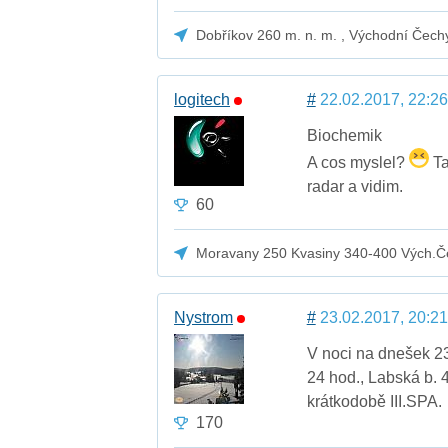
Dobříkov 260 m. n. m. , Východní Čech
logitech
#
22.02.2017, 22:26
Biochemik
A cos myslel?
Ta
radar a vidim.
60
Moravany 250 Kvasiny 340-400 Vých.Č
Nystrom
#
23.02.2017, 20:21
V noci na dnešek 23
24 hod., Labská b.
krátkodobě III.SPA.
170