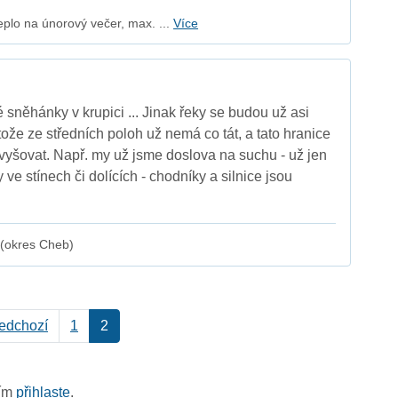
plo na únorový večer, max. ...
Více
sněhánky v krupici ... Jinak řeky se budou už asi
tože ze středních poloh už nemá co tát, a tato hranice
yšovat. Např. my už jsme doslova na suchu - už jen
ve stínech či dolících - chodníky a silnice jsou
 (okres Cheb)
edchozí
1
2
sím
přihlaste
.