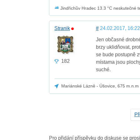
Jindřichův Hradec 13.3 °C neskutečné te
Stranik
#
24.02.2017, 16:22
Jen občasné drobné 
brzy uklidňovat, pro
se bude postupně zv
182
místama jsou plochy 
suché.
Mariánské Lázně - Úšovice, 675 m.n.m
Př
Pro přidání příspěvku do diskuse se pro