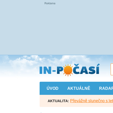
Přejít
na
hlavní
obsah
ÚVOD
AKTUÁLNĚ
RADA
Převážně slunečno s let
AKTUALITA: