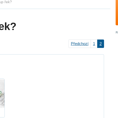
up řek?
řek?
Předchozí
1
2