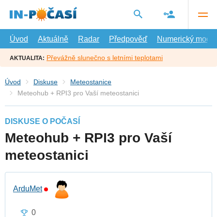
Přejít
na
hlavní
obsah
Úvod
Aktuálně
Radar
Předpověď
Numerický model
Převážně slunečno s letními teplotami
AKTUALITA:
Úvod
Diskuse
Meteostanice
Meteohub + RPI3 pro Vaší meteostanici
DISKUSE O POČASÍ
Meteohub + RPI3 pro Vaší
meteostanici
ArduMet
0