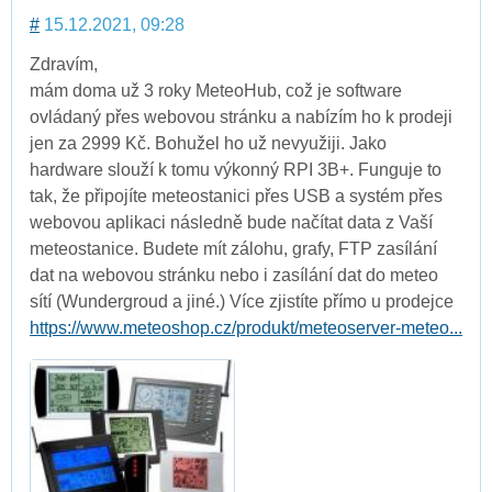
#
15.12.2021, 09:28
Zdravím,
mám doma už 3 roky MeteoHub, což je software
ovládaný přes webovou stránku a nabízím ho k prodeji
jen za 2999 Kč. Bohužel ho už nevyužiji. Jako
hardware slouží k tomu výkonný RPI 3B+. Funguje to
tak, že připojíte meteostanici přes USB a systém přes
webovou aplikaci následně bude načítat data z Vaší
meteostanice. Budete mít zálohu, grafy, FTP zasílání
dat na webovou stránku nebo i zasílání dat do meteo
sítí (Wundergroud a jiné.) Více zjistíte přímo u prodejce
https://www.meteoshop.cz/produkt/meteoserver-meteo...