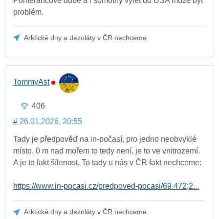
Pomerančové době a i somotný výlet do USA může být
problém.
Arktické dny a dezoláty v ČR nechceme
TommyAst
406
#
26.01.2026, 20:55
Tady je předpověď na in-počasí, pro jedno neobvyklé
místo. 0 m nad mořem to tedy není, je to ve vnitrozemí.
A je to fakt šílenost. To tady u nás v ČR fakt nechceme:
https://www.in-pocasi.cz/predpoved-pocasi/69.472;2...
Arktické dny a dezoláty v ČR nechceme