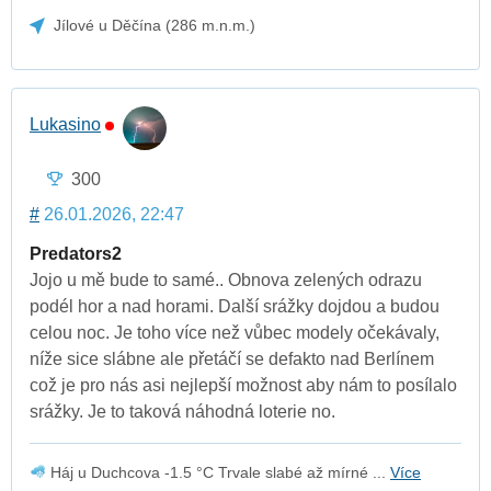
Jílové u Děčína (286 m.n.m.)
Lukasino
300
#
26.01.2026, 22:47
Predators2
Jojo u mě bude to samé.. Obnova zelených odrazu
podél hor a nad horami. Další srážky dojdou a budou
celou noc. Je toho více než vůbec modely očekávaly,
níže sice slábne ale přetáčí se defakto nad Berlínem
což je pro nás asi nejlepší možnost aby nám to posílalo
srážky. Je to taková náhodná loterie no.
Háj u Duchcova -1.5 °C Trvale slabé až mírné ...
Více