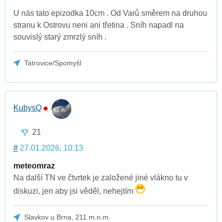
U nás tato epizodka 10cm . Od Varů směrem na druhou
stranu k Ostrovu neni ani třetina . Sníh napadl na
souvislý starý zmrzlý sníh .
Tatrovice/Spomyšl
KubysQ
21
#
27.01.2026, 10:13
meteomraz
Na další TN ve čtvrtek je založené jiné vlákno tu v
diskuzi, jen aby jsi věděl, nehejtím
Slavkov u Brna, 211 m.n.m.