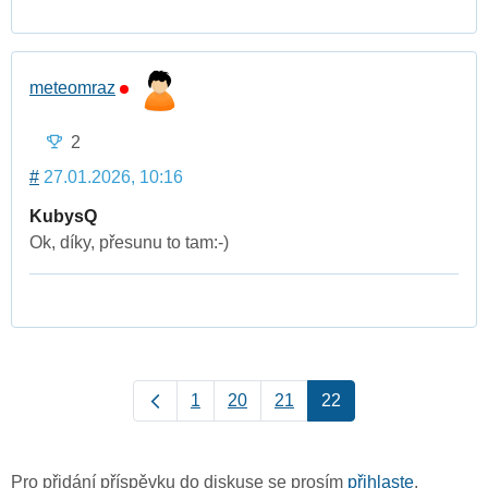
meteomraz
2
#
27.01.2026, 10:16
KubysQ
Ok, díky, přesunu to tam:-)
1
20
21
22
Pro přidání příspěvku do diskuse se prosím
přihlaste
.