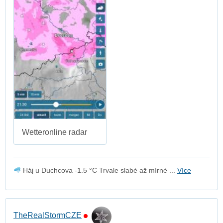
Wetteronline radar
Háj u Duchcova -1.5 °C Trvale slabé až mírné ...
Více
TheRealStormCZE