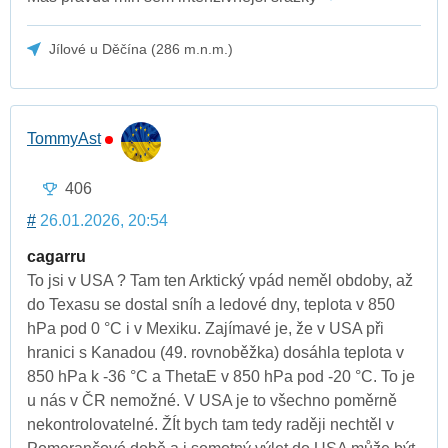
Jílové u Děčína (286 m.n.m.)
TommyAst
406
#
26.01.2026, 20:54
cagarru
To jsi v USA ? Tam ten Arktický vpád neměl obdoby, až
do Texasu se dostal sníh a ledové dny, teplota v 850
hPa pod 0 °C i v Mexiku. Zajímavé je, že v USA při
hranici s Kanadou (49. rovnoběžka) dosáhla teplota v
850 hPa k -36 °C a ThetaE v 850 hPa pod -20 °C. To je
u nás v ČR nemožné. V USA je to všechno poměrně
nekontrolovatelné. ŽÍt bych tam tedy raději nechtěl v