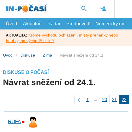
Přejít
na
hlavní
obsah
Úvod
Aktuálně
Radar
Předpověď
Numerický model
Kromě východu ochlazení, místy přeháňky nebo
AKTUALITA:
bouřky, na východě i silné
Úvod
Diskuse
Zima
Návrat sněžení od 24.1.
DISKUSE O POČASÍ
Návrat sněžení od 24.1.
1
...
20
21
22
ROFA