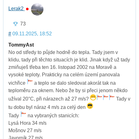
Lerak2
73
#
09.11.2025, 18:52
TommyAst
No od středy to půjde hodně do tepla. Tady jsem v
klidu, tady při těchto situacích je klid. Jinak když už tady
zmiňuješ třeba ten 16. listopad 2002 na Moravě a
vysoké teploty. Prakticky na celém území panovala
vichřice
a teplo se dalo sledovat akorát tak na
teploměru za oknem. Nebo že by si přeci jenom někdo
užíval 20°C, při nárazech až 27 m/s?
Tady v
tu dobu byl náraz 4 m/s za celý den
Tady
na vybraných stanicích:
Lysá Hora 34 m/s
Mošnov 27 m/s
Javorník 27 m/s