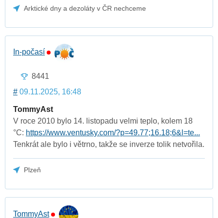
Arktické dny a dezoláty v ČR nechceme
In-počasí
8441
#
09.11.2025, 16:48
TommyAst
V roce 2010 bylo 14. listopadu velmi teplo, kolem 18
°C:
https://www.ventusky.com/?p=49.77;16.18;6&l=te...
Tenkrát ale bylo i větrno, takže se inverze tolik netvořila.
Plzeň
TommyAst