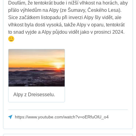
Doufám, že tentokrát bude i nižší vlhkost na horách, aby
přálo výhledům na Alpy (ze Šumavy, Českého Lesa).
Sice začátkem listopadu při inverzi Alpy šly vidět, ale
vlhkost byla dosti vysoká, takže Alpy v oparu, tentokrát
to snad vyjde a Alpy půjdou vidět jako v prosinci 2024.
Alpy z Dreisesselu.
https://www.youtube.com/watch?v=oERfuOlU_o4