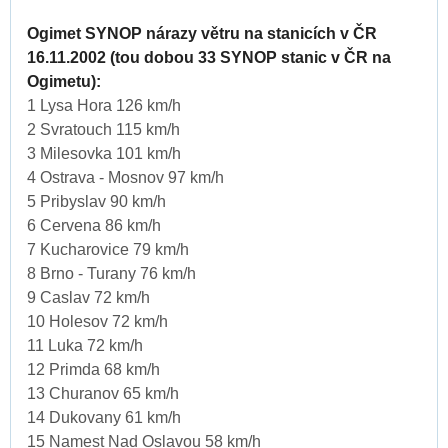
Ogimet SYNOP nárazy větru na stanicích v ČR
16.11.2002 (tou dobou 33 SYNOP stanic v ČR na
Ogimetu):
1 Lysa Hora 126 km/h
2 Svratouch 115 km/h
3 Milesovka 101 km/h
4 Ostrava - Mosnov 97 km/h
5 Pribyslav 90 km/h
6 Cervena 86 km/h
7 Kucharovice 79 km/h
8 Brno - Turany 76 km/h
9 Caslav 72 km/h
10 Holesov 72 km/h
11 Luka 72 km/h
12 Primda 68 km/h
13 Churanov 65 km/h
14 Dukovany 61 km/h
15 Namest Nad Oslavou 58 km/h