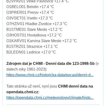
B2VPAV01 Velke Pavlovice +17.4 °C
O1BELO01 Belotin +17.4 °C
O3PRER01 Prerov +17.4 °C
O3VSET01 Vsetin +17.3 °C
O7HZIV01 Hladke Zivotice +17.3 °C
B1STME01 Stare Mesto +17.2 °C
O3HOST01 Hostalkova +17.2 °C
O1KARV01 Karvina Stare Mesto +17.2 °C
B1STRZ01 Straznice +17.1 °C
B2LEDN01 Lednice +17.0 °C
Zdrojem dat je CHMI - Denní data dle 123-1998-Sb
(v
datech roky 1961-2023):
https://www.chmi.cz/historicka-data/pocasi/denni-d...
Tato stránka už není, nyní jsou
CHMI denní data na
opendata.chmi.cz:
https://opendata.chmi.cz/meteorology/climate/histo...