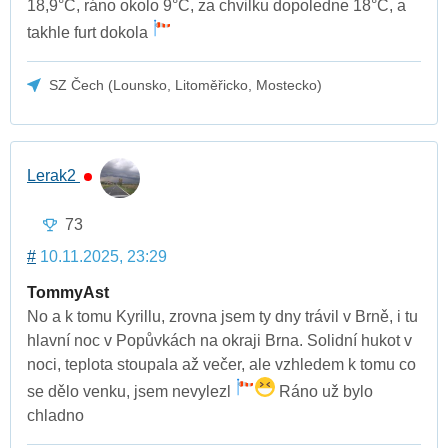
18,9°C, ráno okolo 9°C, za chvilku dopoledne 18°C, a
takhle furt dokola
SZ Čech (Lounsko, Litoměřicko, Mostecko)
Lerak2
73
#
10.11.2025, 23:29
TommyAst
No a k tomu Kyrillu, zrovna jsem ty dny trávil v Brně, i tu
hlavní noc v Popůvkách na okraji Brna. Solidní hukot v
noci, teplota stoupala až večer, ale vzhledem k tomu co
se dělo venku, jsem nevylezl
Ráno už bylo
chladno