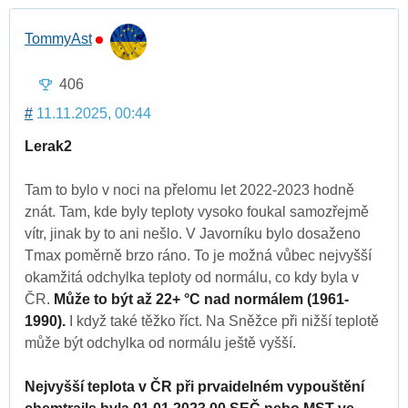
TommyAst
406
#
11.11.2025, 00:44
Lerak2
Tam to bylo v noci na přelomu let 2022-2023 hodně
znát. Tam, kde byly teploty vysoko foukal samozřejmě
vítr, jinak by to ani nešlo. V Javorníku bylo dosaženo
Tmax poměrně brzo ráno. To je možná vůbec nejvyšší
okamžitá odchylka teploty od normálu, co kdy byla v
ČR.
Může to být až 22+ °C nad normálem (1961-
1990).
I když také těžko říct. Na Sněžce při nižší teplotě
může být odchylka od normálu ještě vyšší.
Nejvyšší teplota v ČR při prvaidelném vypouštění