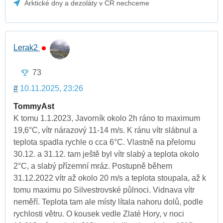
Arktické dny a dezoláty v ČR nechceme
Lerak2
73
#
10.11.2025, 23:26
TommyAst
K tomu 1.1.2023, Javorník okolo 2h ráno to maximum
19,6°C, vítr nárazový 11-14 m/s. K ránu vítr slábnul a
teplota spadla rychle o cca 6°C. Vlastně na přelomu
30.12. a 31.12. tam ještě byl vítr slabý a teplota okolo
2°C, a slabý přízemní mráz. Postupně během
31.12.2022 vítr až okolo 20 m/s a teplota stoupala, až k
tomu maximu po Silvestrovské půlnoci. Vidnava vítr
neměří. Teplota tam ale místy lítala nahoru dolů, podle
rychlosti větru. O kousek vedle Zlaté Hory, v noci