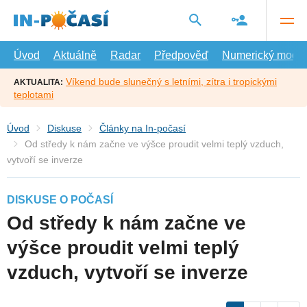
Přejít
na
hlavní
obsah
Úvod
Aktuálně
Radar
Předpověď
Numerický model
Víkend bude slunečný s letními, zítra i tropickými
AKTUALITA:
teplotami
Úvod
Diskuse
Články na In-počasí
Od středy k nám začne ve výšce proudit velmi teplý vzduch,
vytvoří se inverze
DISKUSE O POČASÍ
Od středy k nám začne ve
výšce proudit velmi teplý
vzduch, vytvoří se inverze