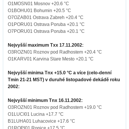
O1MOSN01 Mosnov +20.6 °C
O1BOHU01 Bohumin +20.5 °C
O7OZAB01 Ostrava Zabreh +20.4 °C
O1PORU01 Ostrava Poruba +20.1 °C
O7PORU01 Ostrava Poruba +20.1 °C
Nejvyšší maximum Txx 17.11.2002:
O3ROZN01 Roznov pod Radhostem +20.4 °C
O1KARV01 Karvina Stare Mesto +20.1 °C
Nejvyšší minima Tnx +15.0 °C a více (celo-denní
Tmin 21-21 MST) v duruhé listopadové dekádě roku
2002:
Nejvyšší minimum Tnx 16.11.2002:
O3ROZN01 Roznov pod Radhostem +19.0 °C
O1LUCI01 Lucina +17.7 °C
B1LUHA01 Luhacovice +17.6 °C
O1ROPI01 Ropice +17.5 °C