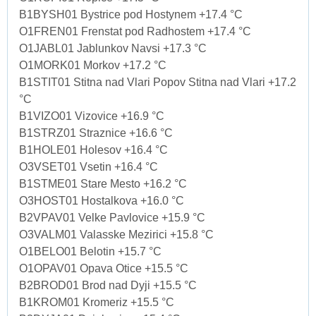
B1BYSH01 Bystrice pod Hostynem +17.4 °C
O1FREN01 Frenstat pod Radhostem +17.4 °C
O1JABL01 Jablunkov Navsi +17.3 °C
O1MORK01 Morkov +17.2 °C
B1STIT01 Stitna nad Vlari Popov Stitna nad Vlari +17.2
°C
B1VIZO01 Vizovice +16.9 °C
B1STRZ01 Straznice +16.6 °C
B1HOLE01 Holesov +16.4 °C
O3VSET01 Vsetin +16.4 °C
B1STME01 Stare Mesto +16.2 °C
O3HOST01 Hostalkova +16.0 °C
B2VPAV01 Velke Pavlovice +15.9 °C
O3VALM01 Valasske Mezirici +15.8 °C
O1BELO01 Belotin +15.7 °C
O1OPAV01 Opava Otice +15.5 °C
B2BROD01 Brod nad Dyji +15.5 °C
B1KROM01 Kromeriz +15.5 °C