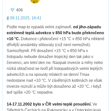
406
#
09.11.2025, 16:41
Podle map to vypadá velmi zajímavě,
od jiho-západu
extrémně teplá advekce v 850 hPa bude překročeno
+10 °C.
Dokonce i překročení +15 °C v 850 hPa některé
dřívější ansámbly slibovaly (což není nemožné).
Samozřejmě. Při dosažení +15 °C v 850 hPa v
listopadu nebude dosažen tropický den tak jako v
červenci, ani letní den ne. Naopak inverze a mlhy nebo
nízká oblačnost se tvoří při listopadových velmi teplých
advekcích a na spousty místech se denní Tmax
nedostane nad +10 °C. V závětrných kotlinách se však
inverze rozruší a může být dosaženo až +20 °C, i když
teď spíše +20 °C nepadne.
14-17.11.2002 bylo v ČR velmi teplé proudění.
Ve
Středních Čechách na Rakovnicku a v Ústeckém kraji