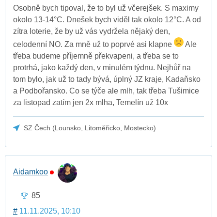
Osobně bych tipoval, že to byl už včerejšek. S maximy
okolo 13-14°C. Dnešek bych viděl tak okolo 12°C. A od
zítra loterie, že by už vás vydržela nějaký den,
celodenní NO. Za mně už to poprvé asi klapne
Ale
třeba budeme příjemně překvapeni, a třeba se to
protrhá, jako každý den, v minulém týdnu. Nejhůř na
tom bylo, jak už to tady bývá, úplný JZ kraje, Kadaňsko
a Podbořansko. Co se týče ale mlh, tak třeba Tušimice
za listopad zatím jen 2x mlha, Temelín už 10x
SZ Čech (Lounsko, Litoměřicko, Mostecko)
Aidamkoo
85
#
11.11.2025, 10:10