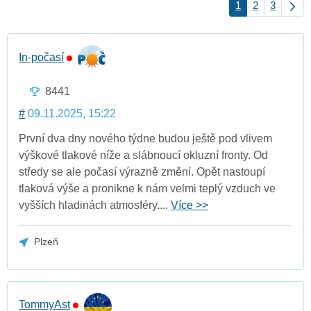
1
2
3
In-počasí
8441
#
09.11.2025, 15:22
První dva dny nového týdne budou ještě pod vlivem
výškové tlakové níže a slábnoucí okluzní fronty. Od
středy se ale počasí výrazně změní. Opět nastoupí
tlaková výše a pronikne k nám velmi teplý vzduch ve
vyšších hladinách atmosféry....
Více >>
Plzeň
TommyAst