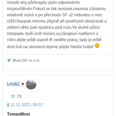
minulé dny překvapily jejím odpoledním
rozpouštěním.Pokud se tak nestane,maxima zůstanou
relativně nízká a po přechodu SF už nebudou o moc
nižší.Naopak minima zřejmě při protrhané oblačnosti a
utišení větru pak spadnou pod nulu.Ve druhé půlce
listopadu sluší sníh horám,vy,zásypoví nadšenci z
nížin,dejte ještě aspoň tři neděle pokoj, tady je ještě
dost listí na stromech,teprve půjdu hledat hrábě
Most 247 m n.m.
Lerak2
73
#
11.11.2025, 09:37
TomasMost