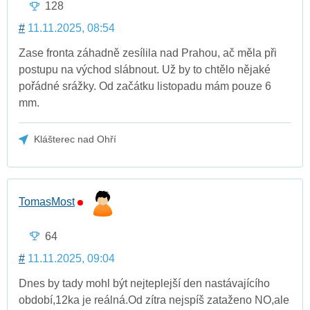
128
#
11.11.2025, 08:54
Zase fronta záhadně zesílila nad Prahou, ač měla při
postupu na východ slábnout. Už by to chtělo nějaké
pořádné srážky. Od začátku listopadu mám pouze 6
mm.
Klášterec nad Ohří
TomasMost
64
#
11.11.2025, 09:04
Dnes by tady mohl být nejteplejší den nastávajícího
období,12ka je reálná.Od zítra nejspíš zataženo NO,ale