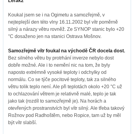
Lerak2
Koukal jsem se i na Ogimetu a samozřejmě, v
nejteplejší den této vlny 16.11.2002 byl vítr poměrně
silný a nárazy větru rovněž. Ze SYNOP stanic bylo +20
°C dosaženo jen na stanici Ostrava Mošnov.
Samozřejmě vítr foukal na východě ČR docela dost.
Bez silného větru by protrhání inverze nebylo dost
dobře možné. Ale i to nemění nic na tom, že byly
naposto extrémně vysoké teploty i odchylky od
normálu. Co se týče pocitové teploty, tak za silného
větru tolik teplo není. Ale při teplotách okolo +20 °C už
to ochlazování větrem je relativně malé, teplo je tak
jako tak (rozdíl to samozřejmě je). Na horách a
otevřených prostranstvích byl vítr silný. Ale třeba takový
Rožnov pod Radhoštěm, nebo Ropice, tam už by měl
být vítr slabší.