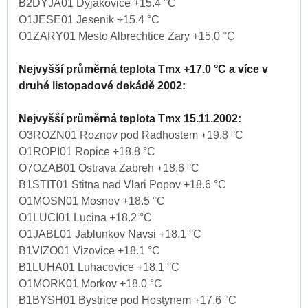
B2DYJA01 Dyjakovice +15.4 °C
O1JESE01 Jesenik +15.4 °C
O1ZARY01 Mesto Albrechtice Zary +15.0 °C
Nejvyšší průměrná teplota Tmx +17.0 °C a více v
druhé listopadové dekádě 2002:
Nejvyšší průměrná teplota Tmx 15.11.2002:
O3ROZN01 Roznov pod Radhostem +19.8 °C
O1ROPI01 Ropice +18.8 °C
O7OZAB01 Ostrava Zabreh +18.6 °C
B1STIT01 Stitna nad Vlari Popov +18.6 °C
O1MOSN01 Mosnov +18.5 °C
O1LUCI01 Lucina +18.2 °C
O1JABL01 Jablunkov Navsi +18.1 °C
B1VIZO01 Vizovice +18.1 °C
B1LUHA01 Luhacovice +18.1 °C
O1MORK01 Morkov +18.0 °C
B1BYSH01 Bystrice pod Hostynem +17.6 °C