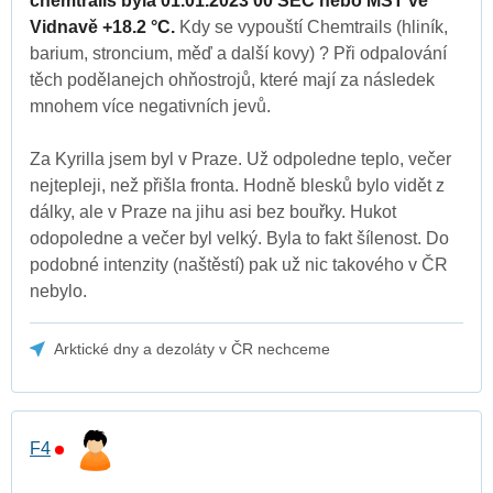
chemtrails byla 01.01.2023 00 SEČ nebo MST ve
Vidnavě +18.2 °C.
Kdy se vypouští Chemtrails (hliník,
barium, stroncium, měď a další kovy) ? Při odpalování
těch podělanejch ohňostrojů, které mají za následek
mnohem více negativních jevů.
Za Kyrilla jsem byl v Praze. Už odpoledne teplo, večer
nejtepleji, než přišla fronta. Hodně blesků bylo vidět z
dálky, ale v Praze na jihu asi bez bouřky. Hukot
odopoledne a večer byl velký. Byla to fakt šílenost. Do
podobné intenzity (naštěstí) pak už nic takového v ČR
nebylo.
Arktické dny a dezoláty v ČR nechceme
F4