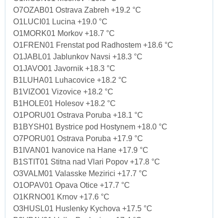
O7OZAB01 Ostrava Zabreh +19.2 °C
O1LUCI01 Lucina +19.0 °C
O1MORK01 Morkov +18.7 °C
O1FREN01 Frenstat pod Radhostem +18.6 °C
O1JABL01 Jablunkov Navsi +18.3 °C
O1JAVO01 Javornik +18.3 °C
B1LUHA01 Luhacovice +18.2 °C
B1VIZO01 Vizovice +18.2 °C
B1HOLE01 Holesov +18.2 °C
O1PORU01 Ostrava Poruba +18.1 °C
B1BYSH01 Bystrice pod Hostynem +18.0 °C
O7PORU01 Ostrava Poruba +17.9 °C
B1IVAN01 Ivanovice na Hane +17.9 °C
B1STIT01 Stitna nad Vlari Popov +17.8 °C
O3VALM01 Valasske Mezirici +17.7 °C
O1OPAV01 Opava Otice +17.7 °C
O1KRNO01 Krnov +17.6 °C
O3HUSL01 Huslenky Kychova +17.5 °C