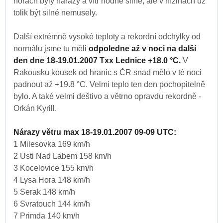
horách byly nárazy a vítr hodně silné, ale v nížinách už
tolik být silné nemusely.
Další extrémně vysoké teploty a rekordní odchylky od
normálu jsme tu měli
odpoledne až v noci na další
den dne 18-19.01.2007 Txx Lednice +18.0 °C.
V
Rakousku kousek od hranic s ČR snad mělo v té noci
padnout až +19.8 °C. Velmi teplo ten den pochopitelně
bylo. A také velmi deštivo a větrno opravdu rekordně -
Orkán Kyrill.
Nárazy větru max 18-19.01.2007 09-09 UTC:
1 Milesovka 169 km/h
2 Usti Nad Labem 158 km/h
3 Kocelovice 155 km/h
4 Lysa Hora 148 km/h
5 Serak 148 km/h
6 Svratouch 144 km/h
7 Primda 140 km/h