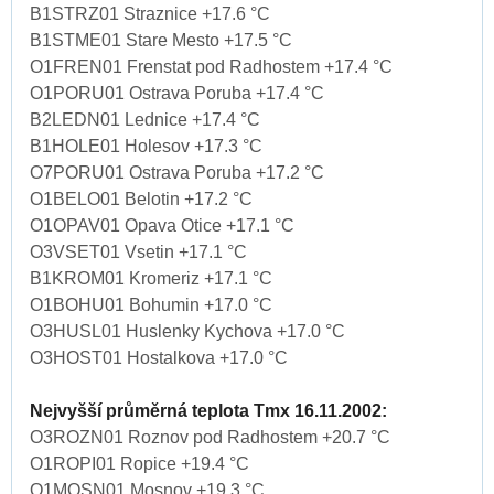
B1STRZ01 Straznice +17.6 °C
B1STME01 Stare Mesto +17.5 °C
O1FREN01 Frenstat pod Radhostem +17.4 °C
O1PORU01 Ostrava Poruba +17.4 °C
B2LEDN01 Lednice +17.4 °C
B1HOLE01 Holesov +17.3 °C
O7PORU01 Ostrava Poruba +17.2 °C
O1BELO01 Belotin +17.2 °C
O1OPAV01 Opava Otice +17.1 °C
O3VSET01 Vsetin +17.1 °C
B1KROM01 Kromeriz +17.1 °C
O1BOHU01 Bohumin +17.0 °C
O3HUSL01 Huslenky Kychova +17.0 °C
O3HOST01 Hostalkova +17.0 °C
Nejvyšší průměrná teplota Tmx 16.11.2002:
O3ROZN01 Roznov pod Radhostem +20.7 °C
O1ROPI01 Ropice +19.4 °C
O1MOSN01 Mosnov +19.3 °C