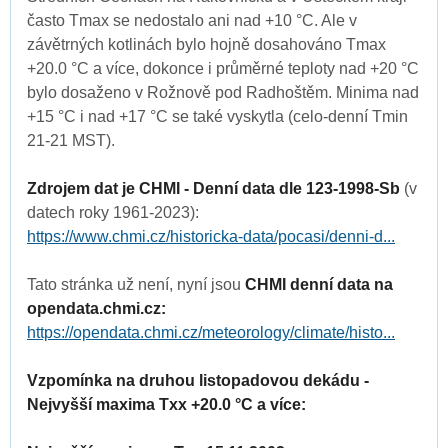
často Tmax se nedostalo ani nad +10 °C. Ale v
závětrných kotlinách bylo hojně dosahováno Tmax
+20.0 °C a více, dokonce i průměrné teploty nad +20 °C
bylo dosaženo v Rožnově pod Radhoštěm. Minima nad
+15 °C i nad +17 °C se také vyskytla (celo-denní Tmin
21-21 MST).
Zdrojem dat je CHMI - Denní data dle 123-1998-Sb
(v
datech roky 1961-2023):
https://www.chmi.cz/historicka-data/pocasi/denni-d...
Tato stránka už není, nyní jsou
CHMI denní data na
opendata.chmi.cz:
https://opendata.chmi.cz/meteorology/climate/histo...
Vzpomínka na druhou listopadovou dekádu -
Nejvyšší maxima Txx +20.0 °C a více: