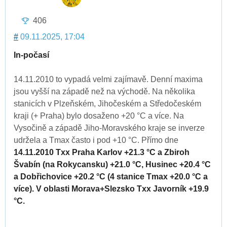
406
#
09.11.2025, 17:04
In-počasí
14.11.2010 to vypadá velmi zajímavě. Denní maxima
jsou vyšší na západě než na východě. Na několika
stanicích v Plzeňském, Jihočeském a Středočeském
kraji (+ Praha) bylo dosaženo +20 °C a více. Na
Vysočině a západě Jiho-Moravského kraje se inverze
udržela a Tmax často i pod +10 °C. Přímo dne
14.11.2010 Txx Praha Karlov +21.3 °C a Zbiroh
Švabín (na Rokycansku) +21.0 °C, Husinec +20.4 °C
a Dobřichovice +20.2 °C (4 stanice Tmax +20.0 °C a
více). V oblasti Morava+Slezsko Txx Javorník +19.9
°C.