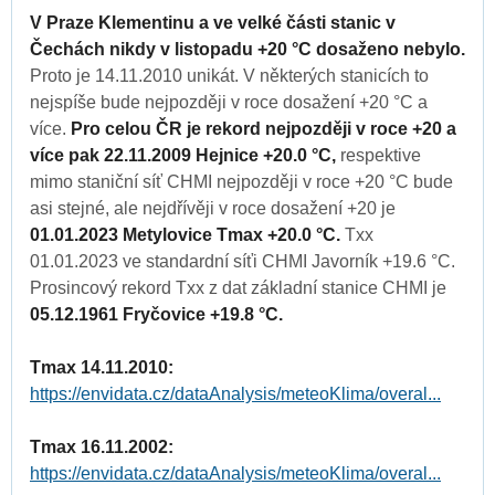
V Praze Klementinu a ve velké části stanic v
Čechách nikdy v listopadu +20 °C dosaženo nebylo.
Proto je 14.11.2010 unikát. V některých stanicích to
nejspíše bude nejpozději v roce dosažení +20 °C a
více.
Pro celou ČR je rekord nejpozději v roce +20 a
více pak 22.11.2009 Hejnice +20.0 °C,
respektive
mimo staniční síť CHMI nejpozději v roce +20 °C bude
asi stejné, ale nejdřívěji v roce dosažení +20 je
01.01.2023 Metylovice Tmax +20.0 °C.
Txx
01.01.2023 ve standardní síťi CHMI Javorník +19.6 °C.
Prosincový rekord Txx z dat základní stanice CHMI je
05.12.1961 Fryčovice +19.8 °C.
Tmax 14.11.2010:
https://envidata.cz/dataAnalysis/meteoKlima/overal...
Tmax 16.11.2002:
https://envidata.cz/dataAnalysis/meteoKlima/overal...