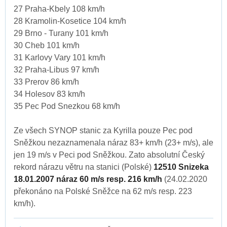
27 Praha-Kbely 108 km/h
28 Kramolin-Kosetice 104 km/h
29 Brno - Turany 101 km/h
30 Cheb 101 km/h
31 Karlovy Vary 101 km/h
32 Praha-Libus 97 km/h
33 Prerov 86 km/h
34 Holesov 83 km/h
35 Pec Pod Snezkou 68 km/h
Ze všech SYNOP stanic za Kyrilla pouze Pec pod
Sněžkou nezaznamenala náraz 83+ km/h (23+ m/s), ale
jen 19 m/s v Peci pod Sněžkou. Zato absolutní Český
rekord nárazu větru na stanici (Polské)
12510 Snizeka
18.01.2007 náraz 60 m/s resp. 216 km/h
(24.02.2020
překonáno na Polské Sněžce na 62 m/s resp. 223
km/h).