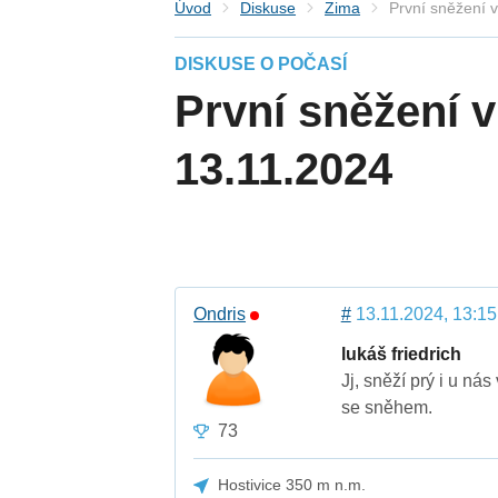
Úvod
Diskuse
Zima
První sněžení 
DISKUSE O POČASÍ
První sněžení 
13.11.2024
Ondris
#
13.11.2024, 13:15
lukáš friedrich
Jj, sněží prý i u ná
se sněhem.
73
Hostivice 350 m n.m.