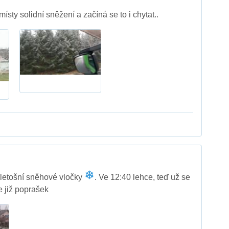
ísty solidní sněžení a začíná se to i chytat..
í letošní sněhové vločky
. Ve 12:40 lehce, teď už se
 již poprašek