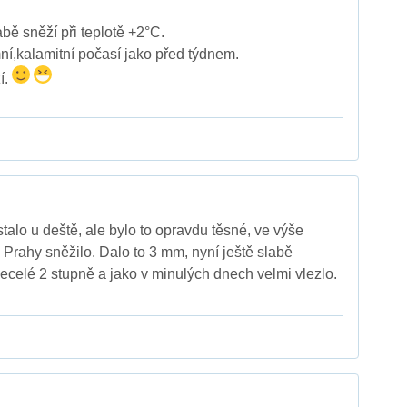
abě sněží při teplotě +2°C.
ní,kalamitní počasí jako před týdnem.
í.
talo u deště, ale bylo to opravdu těsné, ve výše
Prahy sněžilo. Dalo to 3 mm, nyní ještě slabě
celé 2 stupně a jako v minulých dnech velmi vlezlo.