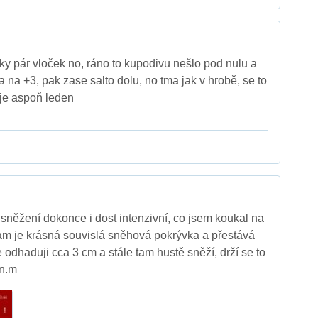
aky pár vloček no, ráno to kupodivu nešlo pod nulu a
la na +3, pak zase salto dolu, no tma jak v hrobě, se to
 je aspoň leden
o sněžení dokonce i dost intenzivní, co jsem koukal na
am je krásná souvislá sněhová pokrývka a přestává
že odhaduji cca 3 cm a stále tam hustě sněží, drží se to
.n.m