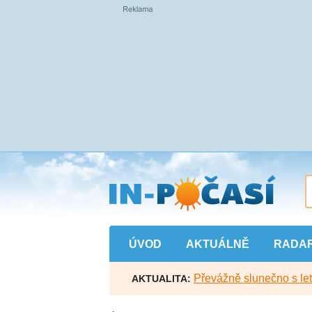
Přejít
na
hlavní
obsah
ÚVOD
AKTUÁLNĚ
RADA
Převážně slunečno s let
AKTUALITA: