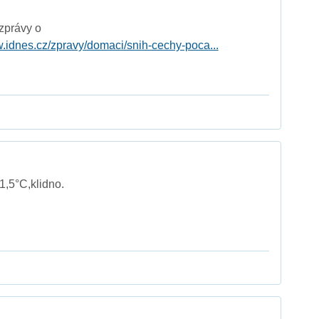
 zprávy o
w.idnes.cz/zpravy/domaci/snih-cechy-poca...
1,5°C,klidno.