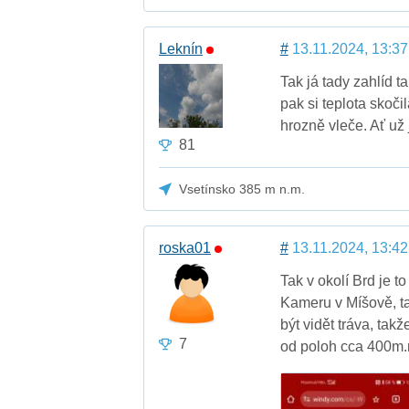
Leknín
#
13.11.2024, 13:37
Tak já tady zahlíd t
pak si teplota skoči
hrozně vleče. Ať už
81
Vsetínsko 385 m n.m.
roska01
#
13.11.2024, 13:42
Tak v okolí Brd je t
Kameru v Míšově, t
být vidět tráva, tak
7
od poloh cca 400m