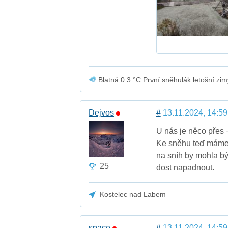
Blatná 0.3 °C První sněhulák letošní zi
Dejvos
#
13.11.2024, 14:59
U nás je něco přes 
Ke sněhu teď máme d
na sníh by mohla bý
25
dost napadnout.
Kostelec nad Labem
space
#
13.11.2024, 14:59