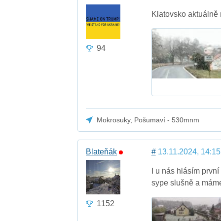
Klatovsko aktuálně m
94
Mokrosuky, Pošumaví - 530mnm
Blateňák
#
13.11.2024, 14:15
I u nás hlásím prvn
sype slušně a máme
1152