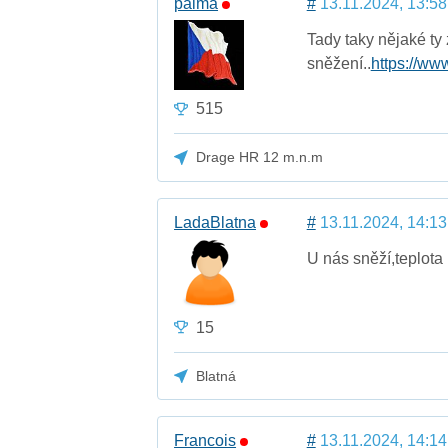
palma
#
13.11.2024, 13:58
Tady taky nějaké ty
sněžení..
https://ww
515
Drage HR 12 m.n.m
LadaBlatna
#
13.11.2024, 14:13
U nás sněží,teplota 
15
Blatná
Francois
#
13.11.2024, 14:14