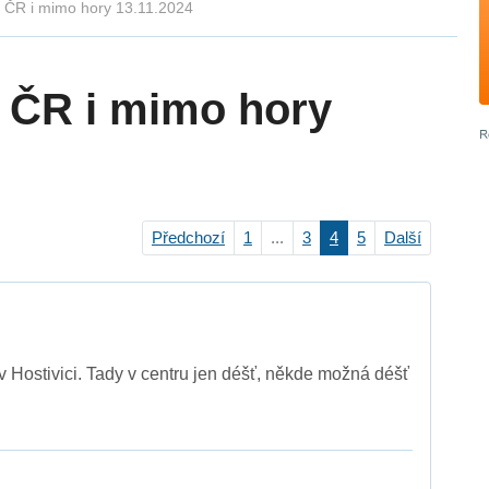
v ČR i mimo hory 13.11.2024
v ČR i mimo hory
Předchozí
1
...
3
4
5
Další
s v Hostivici. Tady v centru jen déšť, někde možná déšť