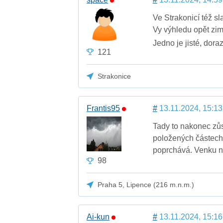
Ve Strakonicí též sl
Vy výhledu opět zim
Jedno je jisté, doraz
121
Strakonice
Frantis95
#
13.11.2024, 15:13
Tady to nakonec zůs
položených částech 
poprchává. Venku ne
98
Praha 5, Lipence (216 m.n.m.)
Ai-kun
#
13.11.2024, 15:16