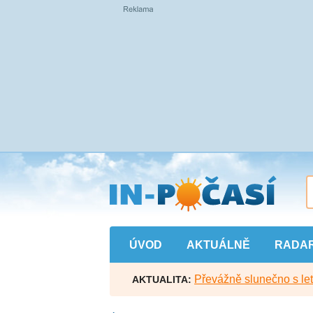
Přejít
na
hlavní
obsah
ÚVOD
AKTUÁLNĚ
RADA
Převážně slunečno s let
AKTUALITA: