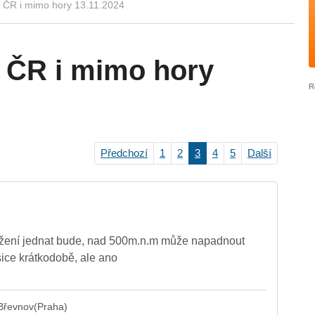
v ČR i mimo hory 13.11.2024
v ČR i mimo hory
Předchozí
1
2
3
4
5
Další
žení jednat bude, nad 500m.n.m může napadnout
sice krátkodobě, ale ano
Břevnov(Praha)