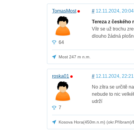
TomasMost
#
12.11.2024, 20:04
Tereza z českého r
Vítr se už trochu zr
dlouho žádná plošně
64
Most 247 m n.m.
roska01
#
12.11.2024, 22:21
No zítra se určitě 
nebude to nic velk
udrží
7
Kosova Hora(450m.n.m) (okr.Příbram)/