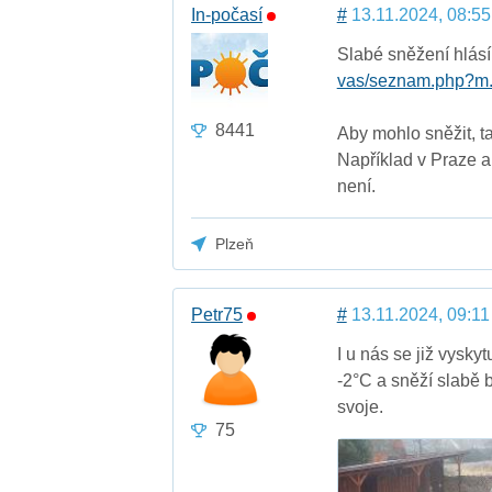
In-počasí
#
13.11.2024, 08:55
Slabé sněžení hlásí
vas/seznam.php?m.
8441
Aby mohlo sněžit, t
Například v Praze a
není.
Plzeň
Petr75
#
13.11.2024, 09:11
I u nás se již vysky
-2°C a sněží slabě 
svoje.
75