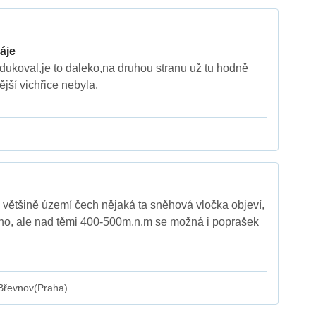
áje
edukoval,je to daleko,na druhou stranu už tu hodně
jší vichřice nebyla.
na většině území čech nějaká ta sněhová vločka objeví,
ého, ale nad těmi 400-500m.n.m se možná i poprašek
Břevnov(Praha)