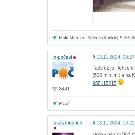
Malá Morava - Sklené (Králický Sněžník
In-počasí
#
13.11.2024, 09:27
Tady už je i lehce bí
(500 m n. m.) a na K
955115215
8441
Plzeň
lukáš friedrich
#
13.11.2024, 10:22
Hezky bílo začíná b