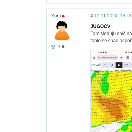
Yurri
#
12.11.2024, 16:13
JUGOCV
Tam sleduju spíš nár
tohle se snad aspoň 
306