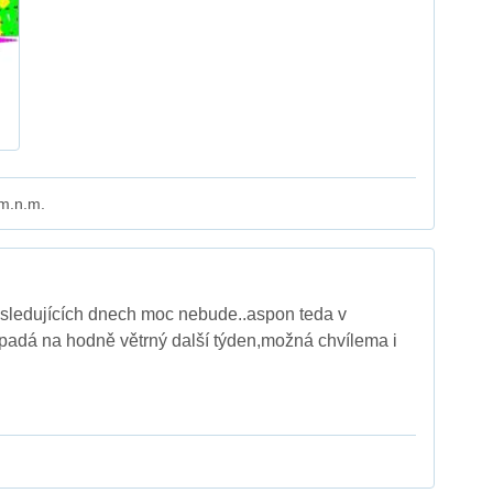
 m.n.m.
sledujících dnech moc nebude..aspon teda v
vypadá na hodně větrný další týden,možná chvílema i