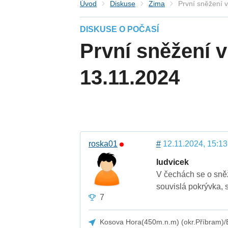
Úvod
Diskuse
Zima
První sněžení 
DISKUSE O POČASÍ
První sněžení 
13.11.2024
roska01
#
12.11.2024, 15:13
ludvicek
V čechách se o sně
souvislá pokrývka, 
7
Kosova Hora(450m.n.m) (okr.Příbram)/