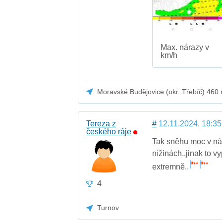
Max. nárazy v
km/h
Moravské Budějovice (okr. Třebíč) 460
Tereza z
#
12.11.2024, 18:35
českého ráje
Tak sněhu moc v ná
nížinách..jinak to 
extremně..
4
Turnov