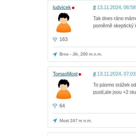
ludvicek
#
13.11.2024, 06:58
Tak dnes ráno máme
poměrně skeptický 
163
Brno - Jih, 200 m.n.m.
TomasMost
#
13.11.2024, 07:03
To pásmo srážek od 
pustí,ale jsou +2 s
64
Most 247 m n.m.