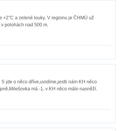
 +2°C a zelené louky. V regionu je ČHMÚ už
i v polohách nad 500 m.
S jde o něco dříve,uvidíme,jestli nám KH něco
tupně,Milešovka má -1, v KH něco málo nasněží.