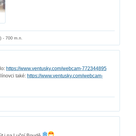
) - 700 m.n.
lo:
https://www.ventusky.com/webcam-772344895
línovci také:
https://www.ventusky.com/webcam-
ýt i na Luční Boudě