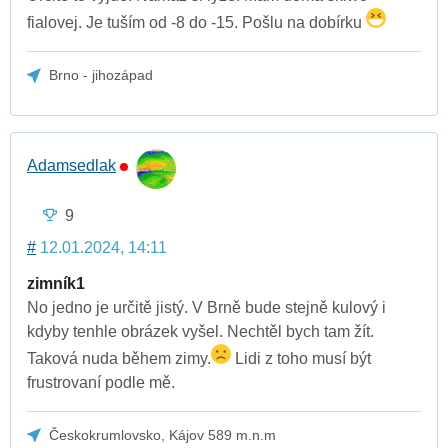
fialovej. Je tuším od -8 do -15. Pošlu na dobírku
Brno - jihozápad
Adamsedlak
9
#
12.01.2024, 14:11
zimník1
No jedno je určitě jistý. V Brně bude stejně kulový i
kdyby tenhle obrázek vyšel. Nechtěl bych tam žít.
Taková nuda během zimy.
Lidi z toho musí být
frustrovaní podle mě.
Českokrumlovsko, Kájov 589 m.n.m