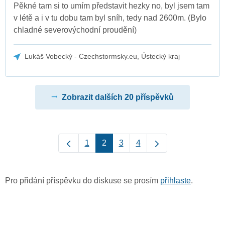
Pěkné tam si to umím představit hezky no, byl jsem tam
v létě a i v tu dobu tam byl sníh, tedy nad 2600m. (Bylo
chladné severovýchodní proudění)
Lukáš Vobecký - Czechstormsky.eu, Ústecký kraj
Zobrazit dalších 20 příspěvků
1
2
3
4
Pro přidání příspěvku do diskuse se prosím
přihlaste
.