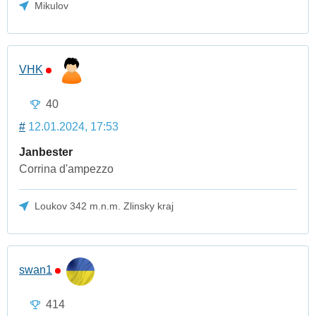
Mikulov
VHK
40
#
12.01.2024, 17:53
Janbester
Corrina d'ampezzo
Loukov 342 m.n.m. Zlinsky kraj
swan1
414