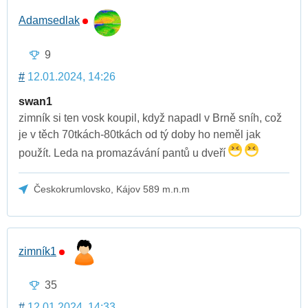
Adamsedlak
9
#
12.01.2024, 14:26
swan1
zimník si ten vosk koupil, když napadl v Brně sníh, což
je v těch 70tkách-80tkách od tý doby ho neměl jak
použít. Leda na promazávání pantů u dveří
Českokrumlovsko, Kájov 589 m.n.m
zimník1
35
#
12.01.2024, 14:33