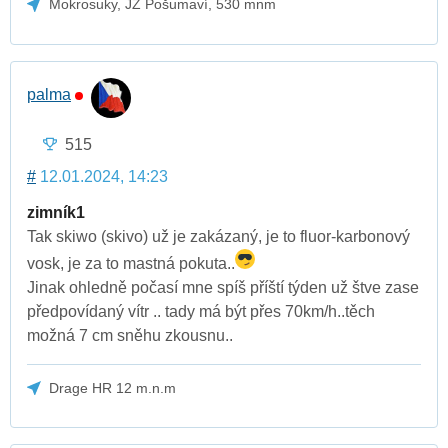
Mokrosuky, JZ Pošumaví, 530 mnm
palma
515
#
12.01.2024, 14:23
zimník1
Tak skiwo (skivo) už je zakázaný, je to fluor-karbonový
vosk, je za to mastná pokuta..
Jinak ohledně počasí mne spíš příští týden už štve zase
předpovídaný vítr .. tady má být přes 70km/h..těch
možná 7 cm sněhu zkousnu..
Drage HR 12 m.n.m