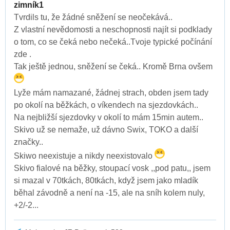
zimník1
Tvrdils tu, že žádné sněžení se neočekává..
Z vlastní nevědomosti a neschopnosti najít si podklady
o tom, co se čeká nebo nečeká..Tvoje typické počínání
zde .
Tak ještě jednou, sněžení se čeká.. Kromě Brna ovšem
Lyže mám namazané, žádnej strach, obden jsem tady
po okolí na běžkách, o víkendech na sjezdovkách..
Na nejbližší sjezdovky v okolí to mám 15min autem..
Skivo už se nemaže, už dávno Swix, TOKO a další
značky..
Skiwo neexistuje a nikdy neexistovalo
Skivo fialové na běžky, stoupací vosk ,,pod patu,, jsem
si mazal v 70tkách, 80tkách, když jsem jako mladík
běhal závodně a není na -15, ale na sníh kolem nuly,
+2/-2...