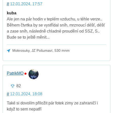
#
12.01.2024, 17:57
kuba
Ale jen na pár hodin v teplém vzduchu, u téhle verze..
Během čtvrtka by se vystřídal sníh, mrznoucí déšť, déšť
a zase sníh, následně chladné proudění od SSZ, S..
Bude se to ještě měnit...
Mokrosuky, JZ Pošumaví, 530 mnm
PatrikMO
82
#
12.01.2024, 18:08
Také si dovolím přiložit pár fotek zimy ze zahraničí i
když to sem nepatří