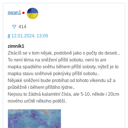
swan1
414
#
12.01.2024, 13:09
zimník1
Ztrácíš se v tom nějak, podobně jako s počty do deseti...
To není téma na sněžení příští sobotu, není to ani
mapka spadlého sněhu během příští soboty, nýbrž je to
mapka stavu sněhové pokrývky příští sobotu..
Nějaké sněžení bude probíhat od tohoto víkendu už a
průběžně i během příštího týdne..
Nejsou to žádná kalamitní čísla, ale 5-10, někde i 20cm
nového určitě někoho potěší..