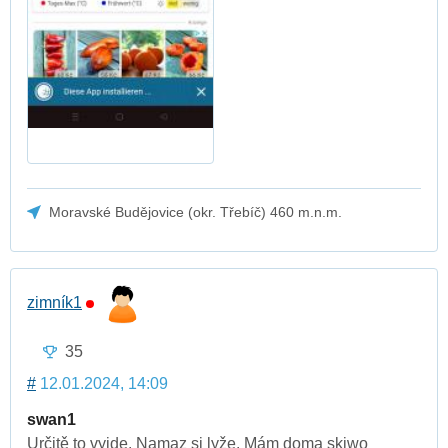
Moravské Budějovice (okr. Třebíč) 460 m.n.m.
zimník1
35
#
12.01.2024, 14:09
swan1
Určitě to vyjde. Namaz si lyže. Mám doma skiwo