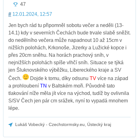
47
#
12.01.2024, 12:57
Jen bych rád tu připomněl sobotu večer a neděli (13-
14.1) kdy v severních Čechách bude trvale slabě sněžit.
do nedělního večera může napadnout 10 až 15cm v
nižších polohách, Krkonoše, Jizerky a Lužické kopce i
přes 20cm sněhu. Na horách prachový sníh, v
nejnižších polohách spíše vlhčí sníh. Situace se týká
jen Šluknovského výběžku, Libereckého kraje a SV
Čech.
Dojde k tomu, díky odsunu
TV
více na západ
a prohloubení
TN
v Baltském moři. Původně tato
tlakování níže měla jít více na východ, tudíž by ovlivnila
S/SV Čech jen pár cm srážek, nyní to vypadá mnohem
lépe.
Lukáš Vobecký - Czechstormsky.eu, Ústecký kraj