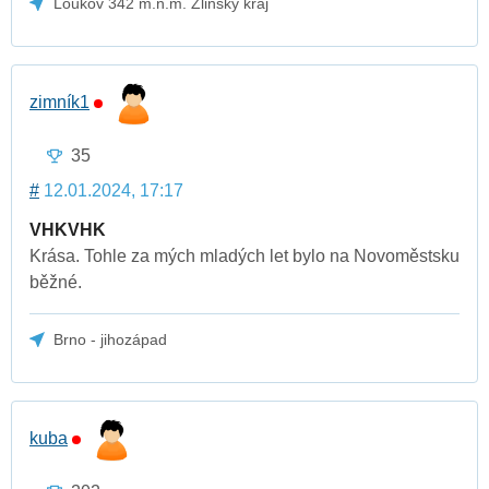
Loukov 342 m.n.m. Zlinsky kraj
zimník1
35
#
12.01.2024, 17:17
VHK
VHK
Krása. Tohle za mých mladých let bylo na Novoměstsku
běžné.
Brno - jihozápad
kuba