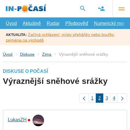
Přejít
na
hlavní
obsah
Úvod
Aktuálně
Radar
Předpověď
Numerický model
Začíná ochlazení, místy přeháňky nebo bouřky,
AKTUALITA:
zejména na východě
Úvod
Diskuse
Zima
Výraznější sněhové srážky
DISKUSE O POČASÍ
Výraznější sněhové srážky
1
2
3
4
LukasZH