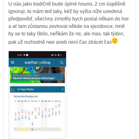
U nás jako tradičně bude úplné houno, 2 cm úspěšně
ignoruji, to mám teď taky, kéž by vyšla níže uvedená
předpověď, všechny zimofily bych poslal někam do hor
a ať tam zůstanou zevlovat někde na sjezdovce, mně
by se to taky líbilo, neříkám že ne, ale max. tak týden,
pak už rozhodně nee aneb není čas ztrácet čas