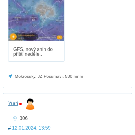
GFS, nový sníh do
příští neděle..
Mokrosuky, JZ Pošumaví, 530 mnm
Yurri
306
#
12.01.2024, 13:59