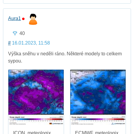
Aura1
40
#
16.01.2023, 11:58
Výška sněhu v neděli ráno. Některé modely to celkem
sypou.
ICON, meteologix
ECMWF, meteologix