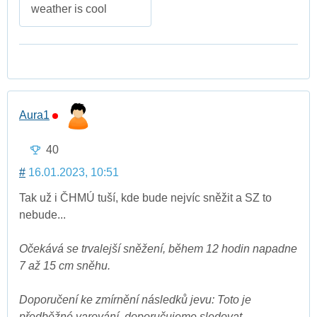
weather is cool
Aura1
40
#
16.01.2023, 10:51
Tak už i ČHMÚ tuší, kde bude nejvíc sněžit a SZ to
nebude...
Očekává se trvalejší sněžení, během 12 hodin napadne
7 až 15 cm sněhu.
Doporučení ke zmírnění následků jevu: Toto je
předběžné varování, doporučujeme sledovat