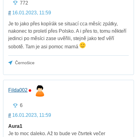
772
#
16.01.2023, 11:59
Je to jako přes kopírák se situací cca měsíc zpátky,
nakonec to proletí přes Polsko. A i přes to, tomu někteří
jedinci po měsíci zase uvěřili, stejně jako teď věří
sobotě. Tam je asi pomoc marná
Černošice
Filda002
6
#
16.01.2023, 11:59
Aura1
Je to moc daleko. Až to bude ve čtvrtek večer