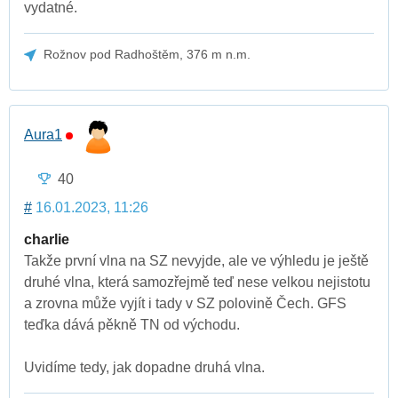
vydatné.
Rožnov pod Radhoštěm, 376 m n.m.
Aura1
40
#
16.01.2023, 11:26
charlie
Takže první vlna na SZ nevyjde, ale ve výhledu je ještě
druhé vlna, která samozřejmě teď nese velkou nejistotu
a zrovna může vyjít i tady v SZ polovině Čech. GFS
teďka dává pěkně TN od východu.
Uvidíme tedy, jak dopadne druhá vlna.