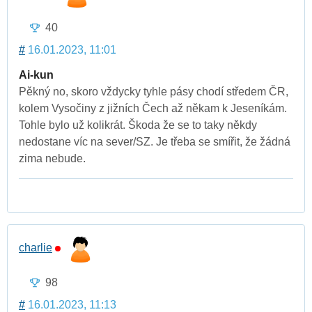
40
#
16.01.2023, 11:01
Ai-kun
Pěkný no, skoro vždycky tyhle pásy chodí středem ČR,
kolem Vysočiny z jižních Čech až někam k Jeseníkám.
Tohle bylo už kolikrát. Škoda že se to taky někdy
nedostane víc na sever/SZ. Je třeba se smířit, že žádná
zima nebude.
charlie
98
#
16.01.2023, 11:13