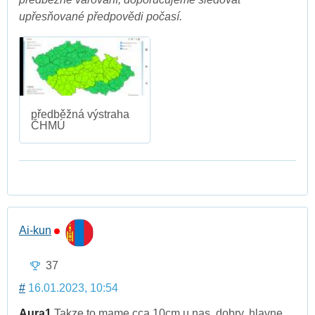
upřesňované předpovědi počasí.
předběžná výstraha
ČHMÚ
Ai-kun
37
#
16.01.2023, 10:54
Aura1
Takze to mame cca 10cm u nas. dobry, hlavne