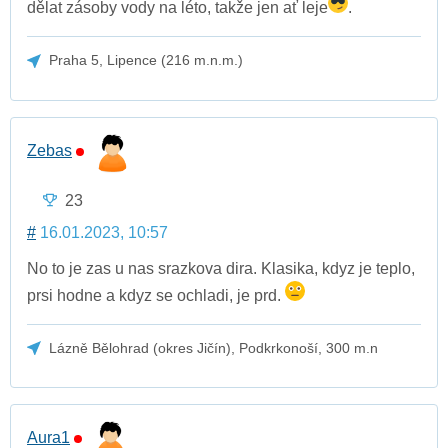
dělat zásoby vody na léto, takže jen ať leje
.
Praha 5, Lipence (216 m.n.m.)
Zebas
23
#
16.01.2023, 10:57
No to je zas u nas srazkova dira. Klasika, kdyz je teplo,
prsi hodne a kdyz se ochladi, je prd.
Lázně Bělohrad (okres Jičín), Podkrkonoší, 300 m.n
Aura1