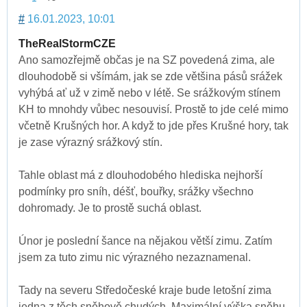
#
16.01.2023, 10:01
TheRealStormCZE
Ano samozřejmě občas je na SZ povedená zima, ale
dlouhodobě si všímám, jak se zde většina pásů srážek
vyhýbá ať už v zimě nebo v létě. Se srážkovým stínem
KH to mnohdy vůbec nesouvisí. Prostě to jde celé mimo
včetně Krušných hor. A když to jde přes Krušné hory, tak
je zase výrazný srážkový stín.
Tahle oblast má z dlouhodobého hlediska nejhorší
podmínky pro sníh, déšť, bouřky, srážky všechno
dohromady. Je to prostě suchá oblast.
Únor je poslední šance na nějakou větší zimu. Zatím
jsem za tuto zimu nic výrazného nezaznamenal.
Tady na severu Středočeské kraje bude letošní zima
jedna z těch sněhově chudých. Maximální výška sněhu