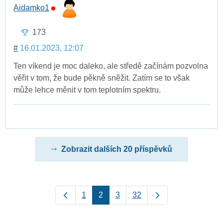
Aidamko1
173
#
16.01.2023, 12:07
Ten víkend je moc daleko, ale středě začínám pozvolna
věřit v tom, že bude pěkně sněžit. Zatím se to však
může lehce měnit v tom teplotním spektru.
Zobrazit dalších 20 příspěvků
1
2
3
32