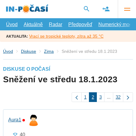
Přejít
na
hlavní
obsah
Úvod
Aktuálně
Radar
Předpověď
Numerický model
Vrací se tropické teploty, zítra až 35 °C
AKTUALITA:
Úvod
Diskuse
Zima
Sněžení ve středu 18.1.2023
DISKUSE O POČASÍ
Sněžení ve středu 18.1.2023
1
2
3
...
32
Aura1
40