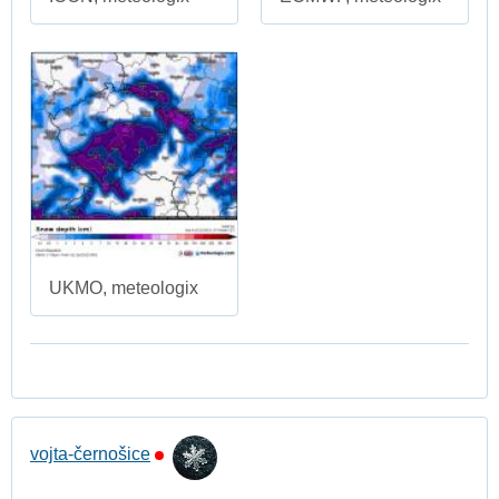
UKMO, meteologix
vojta-černošice