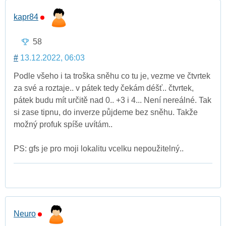
kapr84
58
#
13.12.2022, 06:03
Podle všeho i ta troška sněhu co tu je, vezme ve čtvrtek
za své a roztaje.. v pátek tedy čekám déšť.. čtvrtek,
pátek budu mít určitě nad 0.. +3 i 4... Není nereálné. Tak
si zase tipnu, do inverze půjdeme bez sněhu. Takže
možný profuk spíše uvítám..
PS: gfs je pro moji lokalitu vcelku nepoužitelný..
Neuro