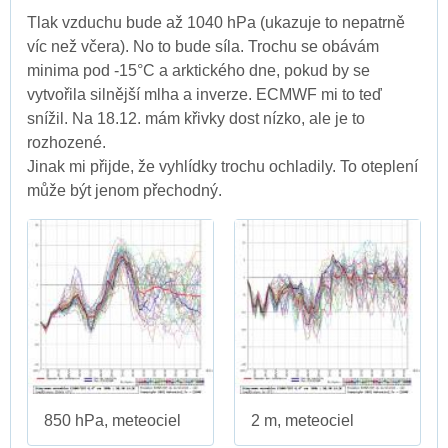
Tlak vzduchu bude až 1040 hPa (ukazuje to nepatrně
víc než včera). No to bude síla. Trochu se obávám
minima pod -15°C a arktického dne, pokud by se
vytvořila silnější mlha a inverze. ECMWF mi to teď
snížil. Na 18.12. mám křivky dost nízko, ale je to
rozhozené.
Jinak mi přijde, že vyhlídky trochu ochladily. To oteplení
může být jenom přechodný.
850 hPa, meteociel
2 m, meteociel