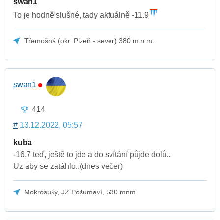
swan1
To je hodně slušné, tady aktuálně -11.9
Třemošná (okr. Plzeň - sever) 380 m.n.m.
swan1
414
#
13.12.2022, 05:57
kuba
-16,7 teď, ještě to jde a do svítání půjde dolů..
Uz aby se zatáhlo..(dnes večer)
Mokrosuky, JZ Pošumaví, 530 mnm