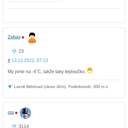
Zebas
23
#
13.12.2022, 07:13
My jsme na -4°C, takže taky teploučko.
Lázně Bělohrad (okres Jičín), Podkrkonoší, 300 m.n
ota
3114