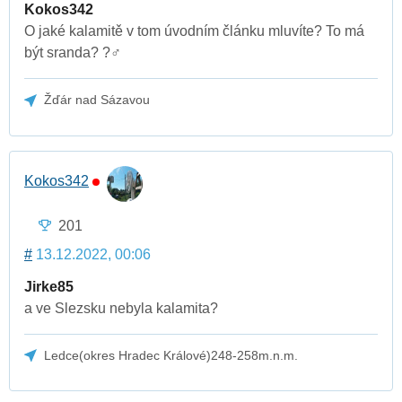
Kokos342
O jaké kalamitě v tom úvodním článku mluvíte? To má
být sranda? ?‍♂️
Žďár nad Sázavou
Kokos342
201
#
13.12.2022, 00:06
Jirke85
a ve Slezsku nebyla kalamita?
Ledce(okres Hradec Králové)248-258m.n.m.