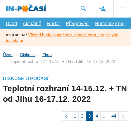
Přejít
na
hlavní
obsah
Úvod
Aktuálně
Radar
Předpověď
Numerický model
Víkend bude slunečný s letními, zítra i tropickými
AKTUALITA:
teplotami
Úvod
Diskuse
Zima
Teplotní rozhraní 14-15.12. + TN od Jihu 16-17.12. 2022
DISKUSE O POČASÍ
Teplotní rozhraní 14-15.12. + TN
od Jihu 16-17.12. 2022
1
2
3
4
...
44