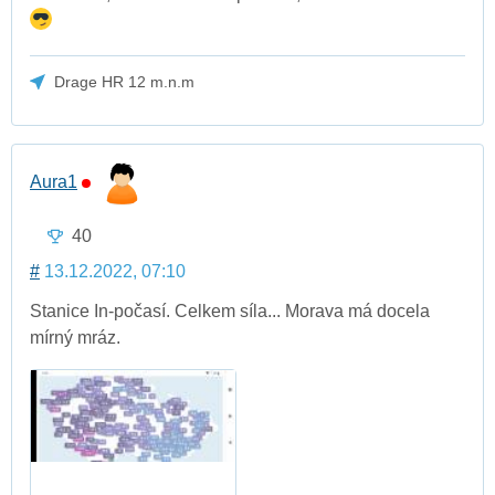
Drage HR 12 m.n.m
Aura1
40
#
13.12.2022, 07:10
Stanice In-počasí. Celkem síla... Morava má docela
mírný mráz.