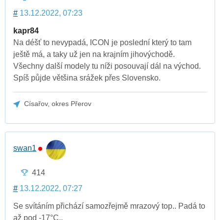
#
13.12.2022, 07:23
kapr84
Na déšť to nevypadá, ICON je poslední který to tam
ještě má, a taky už jen na krajním jihovýchodě.
Všechny další modely tu níži posouvají dál na východ.
Spíš půjde většina srážek přes Slovensko.
Císařov, okres Přerov
swan1
414
#
13.12.2022, 07:27
Se svítáním přichází samozřejmě mrazový top.. Padá to
až pod -17°C..