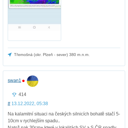
Třemošná (okr. Plzeň - sever) 380 m.n.m.
swan1
414
#
13.12.2022, 05:38
Na kalamitní situaci na českých silnicích bohatě stačí 5-
10cm v rychlejším spadu..
Natož pak 30cm+ které v lokalitách SV a S ČR spadly..