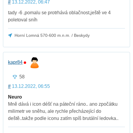
#
13.12.2022, 06:47
tady -6 ,pomalu se protrhává oblačnost,ještě ve 4
poletoval sníh
Horní Lomná 570-600 m.n.m. / Beskydy
kapr84
58
#
13.12.2022, 06:55
Neuro
Mně dává i icon déšť na páteční ráno.. ano zpočátku
milimetr ve sněhu, ale rychle přecházející do
deště..takže podle iconu zatím spíš brutální ledovka..