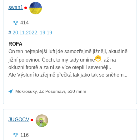
swan1
414
#
20.11.2022, 19:19
ROFA
On ten nejteplejší luft jde samozřejmě jižněji, aktuálně
jižní polovinou Čech, to my tady umíme
, až na
okluzní frontě a za ní se více oteplí i severněji..
Ale Výsluní to zřejmě přečká tak jako tak se sněhem...
Mokrosuky, JZ Pošumaví, 530 mnm
JUGOCV
116