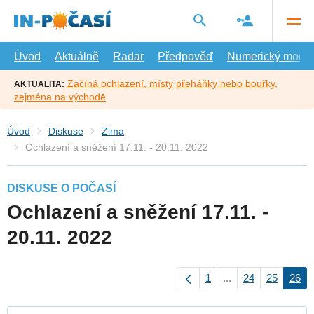
Přejít
na
hlavní
obsah
Úvod
Aktuálně
Radar
Předpověď
Numerický model
Začíná ochlazení, místy přeháňky nebo bouřky,
AKTUALITA:
zejména na východě
Úvod
Diskuse
Zima
Ochlazení a sněžení 17.11. - 20.11. 2022
DISKUSE O POČASÍ
Ochlazení a sněžení 17.11. -
20.11. 2022
1
...
24
25
26