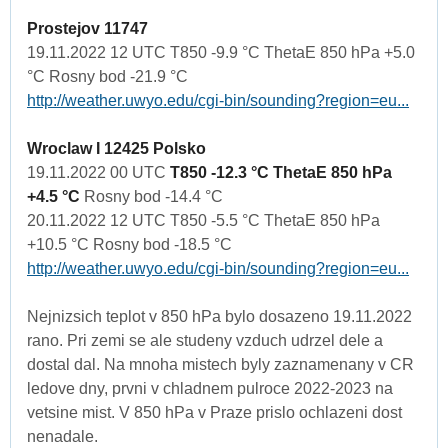
Prostejov 11747
19.11.2022 12 UTC T850 -9.9 °C ThetaE 850 hPa +5.0
°C Rosny bod -21.9 °C
http://weather.uwyo.edu/cgi-bin/sounding?region=eu...
Wroclaw I 12425 Polsko
19.11.2022 00 UTC
T850 -12.3 °C ThetaE 850 hPa
+4.5 °C
Rosny bod -14.4 °C
20.11.2022 12 UTC T850 -5.5 °C ThetaE 850 hPa
+10.5 °C Rosny bod -18.5 °C
http://weather.uwyo.edu/cgi-bin/sounding?region=eu...
Nejnizsich teplot v 850 hPa bylo dosazeno 19.11.2022
rano. Pri zemi se ale studeny vzduch udrzel dele a
dostal dal. Na mnoha mistech byly zaznamenany v CR
ledove dny, prvni v chladnem pulroce 2022-2023 na
vetsine mist. V 850 hPa v Praze prislo ochlazeni dost
nenadale.