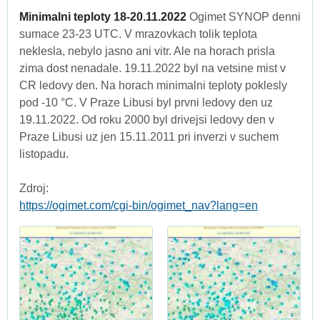
Minimalni teploty 18-20.11.2022
Ogimet SYNOP denni
sumace 23-23 UTC. V mrazovkach tolik teplota
neklesla, nebylo jasno ani vitr. Ale na horach prisla
zima dost nenadale. 19.11.2022 byl na vetsine mist v
CR ledovy den. Na horach minimalni teploty poklesly
pod -10 °C. V Praze Libusi byl prvni ledovy den uz
19.11.2022. Od roku 2000 byl drivejsi ledovy den v
Praze Libusi uz jen 15.11.2011 pri inverzi v suchem
listopadu.
Zdroj:
https://ogimet.com/cgi-bin/ogimet_nav?lang=en