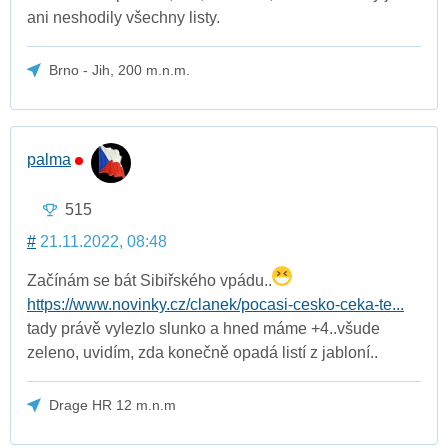
ani neshodily všechny listy.
Brno - Jih, 200 m.n.m.
palma
515
#
21.11.2022, 08:48
Začínám se bát Sibiřského vpádu..
https://www.novinky.cz/clanek/pocasi-cesko-ceka-te...
tady právě vylezlo slunko a hned máme +4..všude
zeleno, uvidím, zda konečně opadá listí z jabloní..
Drage HR 12 m.n.m