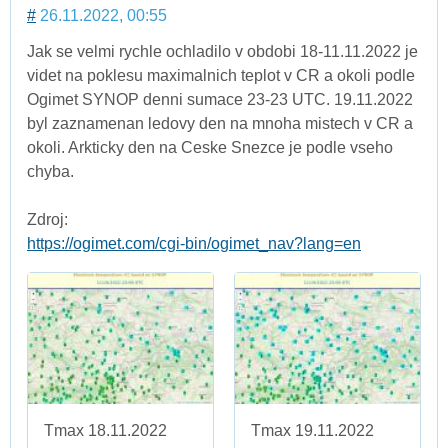
#
26.11.2022, 00:55
Jak se velmi rychle ochladilo v obdobi 18-11.11.2022 je
videt na poklesu maximalnich teplot v CR a okoli podle
Ogimet SYNOP denni sumace 23-23 UTC. 19.11.2022
byl zaznamenan ledovy den na mnoha mistech v CR a
okoli. Arkticky den na Ceske Snezce je podle vseho
chyba.
Zdroj:
https://ogimet.com/cgi-bin/ogimet_nav?lang=en
Tmax 18.11.2022
Tmax 19.11.2022