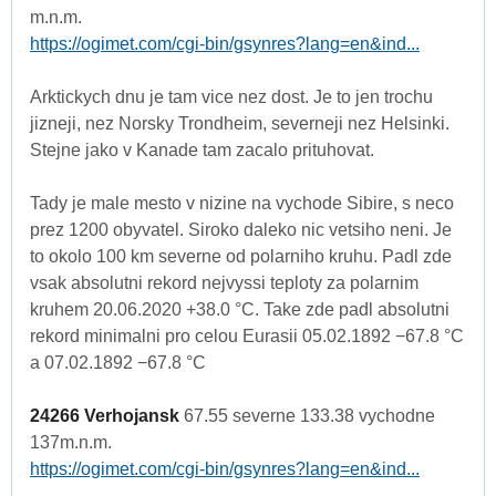
m.n.m.
https://ogimet.com/cgi-bin/gsynres?lang=en&ind...
Arktickych dnu je tam vice nez dost. Je to jen trochu
jizneji, nez Norsky Trondheim, severneji nez Helsinki.
Stejne jako v Kanade tam zacalo prituhovat.
Tady je male mesto v nizine na vychode Sibire, s neco
prez 1200 obyvatel. Siroko daleko nic vetsiho neni. Je
to okolo 100 km severne od polarniho kruhu. Padl zde
vsak absolutni rekord nejvyssi teploty za polarnim
kruhem 20.06.2020 +38.0 °C. Take zde padl absolutni
rekord minimalni pro celou Eurasii 05.02.1892 −67.8 °C
a 07.02.1892 −67.8 °C
24266 Verhojansk
67.55 severne 133.38 vychodne
137m.n.m.
https://ogimet.com/cgi-bin/gsynres?lang=en&ind...