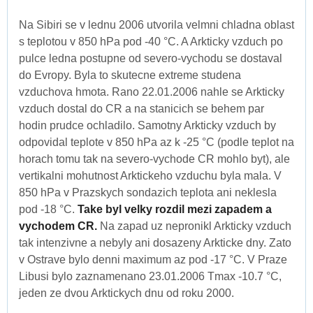
Na Sibiri se v lednu 2006 utvorila velmni chladna oblast
s teplotou v 850 hPa pod -40 °C. A Arkticky vzduch po
pulce ledna postupne od severo-vychodu se dostaval
do Evropy. Byla to skutecne extreme studena
vzduchova hmota. Rano 22.01.2006 nahle se Arkticky
vzduch dostal do CR a na stanicich se behem par
hodin prudce ochladilo. Samotny Arkticky vzduch by
odpovidal teplote v 850 hPa az k -25 °C (podle teplot na
horach tomu tak na severo-vychode CR mohlo byt), ale
vertikalni mohutnost Arktickeho vzduchu byla mala. V
850 hPa v Prazskych sondazich teplota ani neklesla
pod -18 °C.
Take byl velky rozdil mezi zapadem a
vychodem CR.
Na zapad uz nepronikl Arkticky vzduch
tak intenzivne a nebyly ani dosazeny Arkticke dny. Zato
v Ostrave bylo denni maximum az pod -17 °C. V Praze
Libusi bylo zaznamenano 23.01.2006 Tmax -10.7 °C,
jeden ze dvou Arktickych dnu od roku 2000.