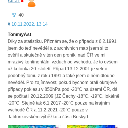
Aura1
40
#
10.11.2022, 13:14
TommyAst
Díky za statistiku. Přiznám se, že o případu z 6.2.1991
jsem do teď nevěděl a z archivních map jsem si to
ověřil a skutečně v ten den pronikl nad ČR velmi
mrazivý kontinentální vzduch od východu. Je to ovšem
už kolonka 20. století. Případ 13.12.2001 je velmi
podobný tomu z roku 1991 a také jsem o něm dlouho
nevěděl. Pro zajímavost, pokud bychom brali okrajové
případy poklesu v 850hPa pod -20°C na území ČR, dá
se počítat i 20.12.2009 (JZ Čechy -18°C, -19°C, lokálně
-20°C. Stejně tak 6.1.2017 -20°C pouze na krajním
východě ČR a 11.2.2021 -20°C pouze v
Jablunkovském výběžku a části Beskyd.