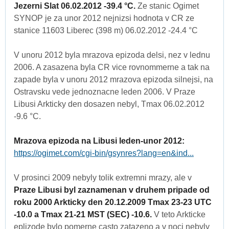
Jezerni Slat 06.02.2012 -39.4 °C.
Ze stanic Ogimet
SYNOP je za unor 2012 nejnizsi hodnota v CR ze
stanice 11603 Liberec (398 m) 06.02.2012 -24.4 °C
V unoru 2012 byla mrazova epizoda delsi, nez v lednu
2006. A zasazena byla CR vice rovnommerne a tak na
zapade byla v unoru 2012 mrazova epizoda silnejsi, na
Ostravsku vede jednoznacne leden 2006. V Praze
Libusi Arkticky den dosazen nebyl, Tmax 06.02.2012
-9.6 °C.
Mrazova epizoda na Libusi leden-unor 2012:
https://ogimet.com/cgi-bin/gsynres?lang=en&ind...
V prosinci 2009 nebyly tolik extremni mrazy, ale v
Praze Libusi byl zaznamenan v druhem pripade od
roku 2000 Arkticky den 20.12.2009 Tmax 23-23 UTC
-10.0 a Tmax 21-21 MST (SEC) -10.6.
V teto Arkticke
eplizode bylo pomerne casto zatazeno a v noci nebyly