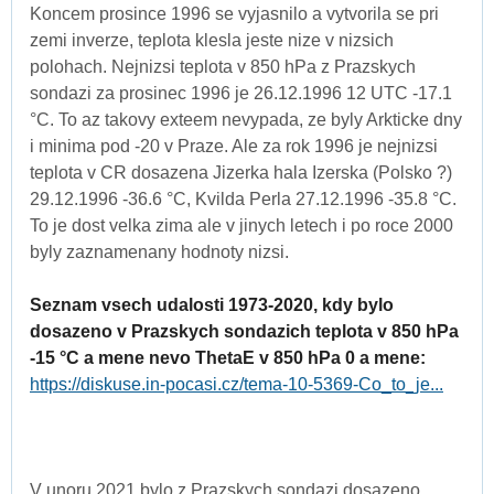
Koncem prosince 1996 se vyjasnilo a vytvorila se pri
zemi inverze, teplota klesla jeste nize v nizsich
polohach. Nejnizsi teplota v 850 hPa z Prazskych
sondazi za prosinec 1996 je 26.12.1996 12 UTC -17.1
°C. To az takovy exteem nevypada, ze byly Arkticke dny
i minima pod -20 v Praze. Ale za rok 1996 je nejnizsi
teplota v CR dosazena Jizerka hala Izerska (Polsko ?)
29.12.1996 -36.6 °C, Kvilda Perla 27.12.1996 -35.8 °C.
To je dost velka zima ale v jinych letech i po roce 2000
byly zaznamenany hodnoty nizsi.
Seznam vsech udalosti 1973-2020, kdy bylo
dosazeno v Prazskych sondazich teplota v 850 hPa
-15 °C a mene nevo ThetaE v 850 hPa 0 a mene:
https://diskuse.in-pocasi.cz/tema-10-5369-Co_to_je...
V unoru 2021 bylo z Prazskych sondazi dosazeno