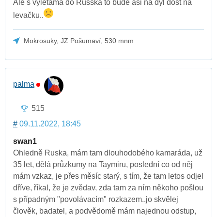
Ale s výletama do Russka to bude asi na dýl dost na
levačku..
Mokrosuky, JZ Pošumaví, 530 mnm
palma
515
#
09.11.2022, 18:45
swan1
Ohledně Ruska, mám tam dlouhodobého kamaráda, už
35 let, dělá průzkumy na Taymiru, poslední co od něj
mám vzkaz, je přes měsíc starý, s tím, že tam letos odjel
dříve, říkal, že je zvědav, zda tam za ním někoho pošlou
s případným "povolávacím" rozkazem..jo skvělej
člověk, badatel, a podvědomě mám najednou odstup,