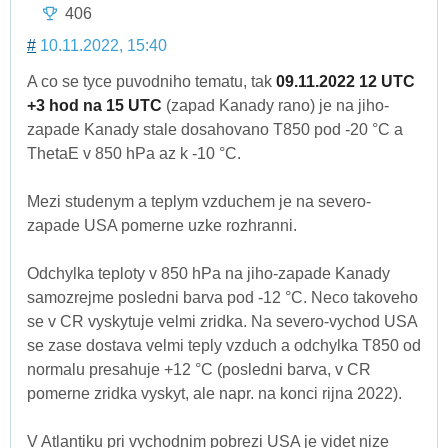
406
#
10.11.2022, 15:40
A co se tyce puvodniho tematu, tak
09.11.2022 12 UTC
+3 hod na 15 UTC
(zapad Kanady rano) je na jiho-
zapade Kanady stale dosahovano T850 pod -20 °C a
ThetaE v 850 hPa az k -10 °C.
Mezi studenym a teplym vzduchem je na severo-
zapade USA pomerne uzke rozhranni.
Odchylka teploty v 850 hPa na jiho-zapade Kanady
samozrejme posledni barva pod -12 °C. Neco takoveho
se v CR vyskytuje velmi zridka. Na severo-vychod USA
se zase dostava velmi teply vzduch a odchylka T850 od
normalu presahuje +12 °C (posledni barva, v CR
pomerne zridka vyskyt, ale napr. na konci rijna 2022).
V Atlantiku pri vychodnim pobrezi USA je videt nize