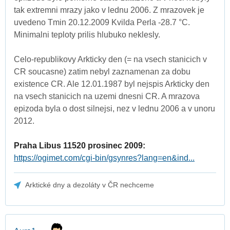
tak extremni mrazy jako v lednu 2006. Z mrazovek je
uvedeno Tmin 20.12.2009 Kvilda Perla -28.7 °C.
Minimalni teploty prilis hlubuko neklesly.
Celo-republikovy Arkticky den (= na vsech stanicich v
CR soucasne) zatim nebyl zaznamenan za dobu
existence CR. Ale 12.01.1987 byl nejspis Arkticky den
na vsech stanicich na uzemi dnesni CR. A mrazova
epizoda byla o dost silnejsi, nez v lednu 2006 a v unoru
2012.
Praha Libus 11520 prosinec 2009:
https://ogimet.com/cgi-bin/gsynres?lang=en&ind...
Arktické dny a dezoláty v ČR nechceme