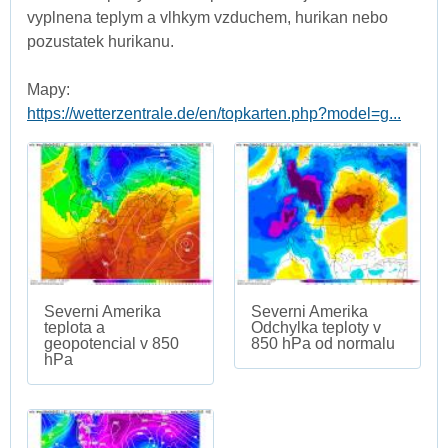
vyplnena teplym a vlhkym vzduchem, hurikan nebo
pozustatek hurikanu.
Mapy:
https://wetterzentrale.de/en/topkarten.php?model=g...
Severni Amerika
Severni Amerika
teplota a
Odchylka teploty v
geopotencial v 850
850 hPa od normalu
hPa