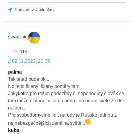
Radvanov-Jablunkov
swan1
414
#
09.11.2022, 20:05
palma
Tak snad bude ok...
No je to šílený, šílený poměry tam..
Jakýkoliv, pro režim podezřelý či nepohodlný člověk se
tam může ocitnout v lochu nebo i na onom světě ze dne
na den..
Pro svobodomyslné lidi, národy je Russko jednou z
nejnebezpečnějších zemí na světě...
kuba