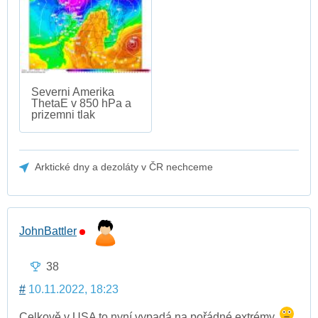
Severni Amerika
ThetaE v 850 hPa a
prizemni tlak
Arktické dny a dezoláty v ČR nechceme
JohnBattler
38
#
10.11.2022, 18:23
Celkově v USA to nyní vypadá na pořádné extrémy.