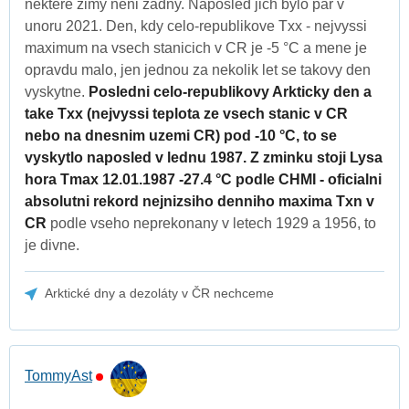
nektere zimy neni zadny. Naposled jich bylo par v
unoru 2021. Den, kdy celo-republikove Txx - nejvyssi
maximum na vsech stanicich v CR je -5 °C a mene je
opravdu malo, jen jednou za nekolik let se takovy den
vyskytne.
Posledni celo-republikovy Arkticky den a
take Txx (nejvyssi teplota ze vsech stanic v CR
nebo na dnesnim uzemi CR) pod -10 °C, to se
vyskytlo naposled v lednu 1987. Z zminku stoji Lysa
hora Tmax 12.01.1987 -27.4 °C podle CHMI - oficialni
absolutni rekord nejnizsiho denniho maxima Txn v
CR
podle vseho neprekonany v letech 1929 a 1956, to
je divne.
Arktické dny a dezoláty v ČR nechceme
TommyAst