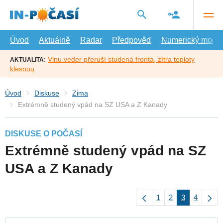
Přejít
na
hlavní
obsah
Úvod
Aktuálně
Radar
Předpověď
Numerický model
Vlnu veder přeruší studená fronta, zítra teploty
AKTUALITA:
klesnou
Úvod
Diskuse
Zima
Extrémně studený vpád na SZ USA a Z Kanady
DISKUSE O POČASÍ
Extrémně studený vpád na SZ
USA a Z Kanady
1
2
3
4