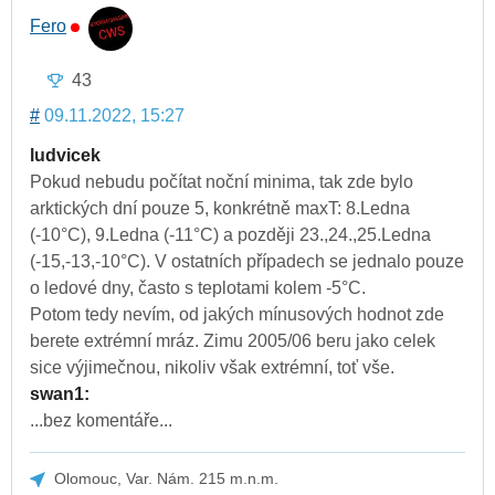
Fero
43
#
09.11.2022, 15:27
ludvicek
Pokud nebudu počítat noční minima, tak zde bylo
arktických dní pouze 5, konkrétně maxT: 8.Ledna
(-10°C), 9.Ledna (-11°C) a později 23.,24.,25.Ledna
(-15,-13,-10°C). V ostatních případech se jednalo pouze
o ledové dny, často s teplotami kolem -5°C.
Potom tedy nevím, od jakých mínusových hodnot zde
berete extrémní mráz. Zimu 2005/06 beru jako celek
sice výjimečnou, nikoliv však extrémní, toť vše.
swan1:
...bez komentáře...
Olomouc, Var. Nám. 215 m.n.m.