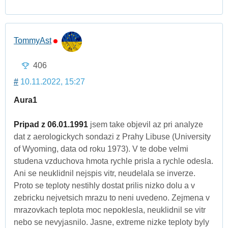
TommyAst
406
#
10.11.2022, 15:27
Aura1
Pripad z 06.01.1991
jsem take objevil az pri analyze
dat z aerologickych sondazi z Prahy Libuse (University
of Wyoming, data od roku 1973). V te dobe velmi
studena vzduchova hmota rychle prisla a rychle odesla.
Ani se neuklidnil nejspis vitr, neudelala se inverze.
Proto se teploty nestihly dostat prilis nizko dolu a v
zebricku nejvetsich mrazu to neni uvedeno. Zejmena v
mrazovkach teplota moc nepoklesla, neuklidnil se vitr
nebo se nevyjasnilo. Jasne, extreme nizke teploty byly