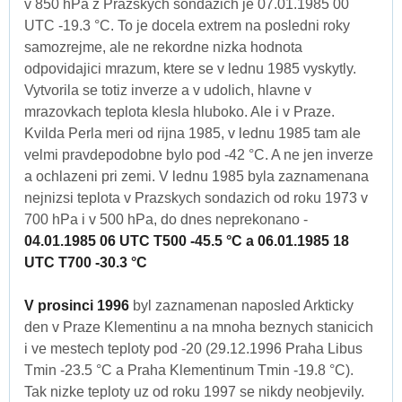
v 850 hPa z Prazskych sondazich je 07.01.1985 00
UTC -19.3 °C. To je docela extrem na posledni roky
samozrejme, ale ne rekordne nizka hodnota
odpovidajici mrazum, ktere se v lednu 1985 vyskytly.
Vytvorila se totiz inverze a v udolich, hlavne v
mrazovkach teplota klesla hluboko. Ale i v Praze.
Kvilda Perla meri od rijna 1985, v lednu 1985 tam ale
velmi pravdepodobne bylo pod -42 °C. A ne jen inverze
a ochlazeni pri zemi. V lednu 1985 byla zaznamenana
nejnizsi teplota v Prazskych sondazich od roku 1973 v
700 hPa i v 500 hPa, do dnes neprekonano -
04.01.1985 06 UTC T500 -45.5 °C a 06.01.1985 18
UTC T700 -30.3 °C
V prosinci 1996
byl zaznamenan naposled Arkticky
den v Praze Klementinu a na mnoha beznych stanicich
i ve mestech teploty pod -20 (29.12.1996 Praha Libus
Tmin -23.5 °C a Praha Klementinum Tmin -19.8 °C).
Tak nizke teploty uz od roku 1997 se nikdy neobjevily.