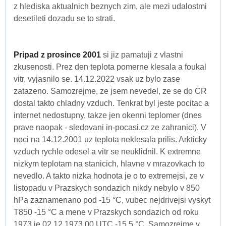
z hlediska aktualnich beznych zim, ale mezi udalostmi
desetileti dozadu se to strati.
Pripad z prosince 2001
si jiz pamatuji z vlastni
zkusenosti. Prez den teplota pomerne klesala a foukal
vitr, vyjasnilo se. 14.12.2022 vsak uz bylo zase
zatazeno. Samozrejme, ze jsem nevedel, ze se do CR
dostal takto chladny vzduch. Tenkrat byl jeste pocitac a
internet nedostupny, takze jen okenni teplomer (dnes
prave naopak - sledovani in-pocasi.cz ze zahranici). V
noci na 14.12.2001 uz teplota neklesala prilis. Arkticky
vzduch rychle odesel a vitr se neuklidnil. K extremne
nizkym teplotam na stanicich, hlavne v mrazovkach to
nevedlo. A takto nizka hodnota je o to extremejsi, ze v
listopadu v Prazskych sondazich nikdy nebylo v 850
hPa zaznamenano pod -15 °C, vubec nejdrivejsi vyskyt
T850 -15 °C a mene v Prazskych sondazich od roku
1973 je 02.12.1973 00 UTC -15.5 °C. Samozrejme v