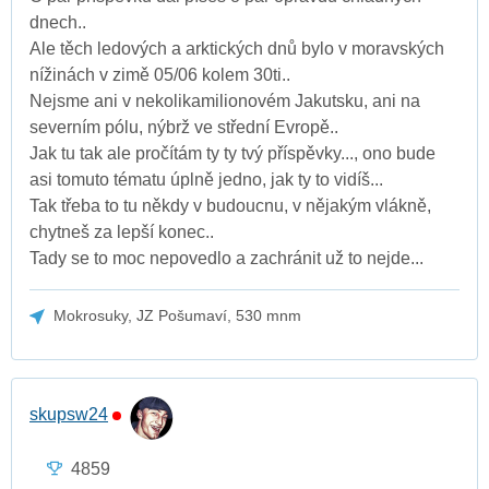
dnech..
Ale těch ledových a arktických dnů bylo v moravských
nížinách v zimě 05/06 kolem 30ti..
Nejsme ani v nekolikamilionovém Jakutsku, ani na
severním pólu, nýbrž ve střední Evropě..
Jak tu tak ale pročítám ty ty tvý příspěvky..., ono bude
asi tomuto tématu úplně jedno, jak ty to vidíš...
Tak třeba to tu někdy v budoucnu, v nějakým vlákně,
chytneš za lepší konec..
Tady se to moc nepovedlo a zachránit už to nejde...
Mokrosuky, JZ Pošumaví, 530 mnm
skupsw24
4859