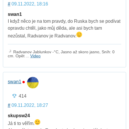
#
09.11.2022, 18:16
swan1
I když něco je na tom pravdy, do Ruska bych se podívat
opravdu chtěl, jako můj děda, ale asi bych tam
nezůstal, Radvanov je Radvanov.
Radvanov Jablunkov -°C, Jasno až skoro jasno, Sníh: 0
cm. Opět ...
Video
swan1
414
#
09.11.2022, 18:27
skupsw24
Já ti to věřím.