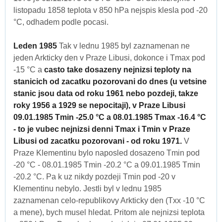
listopadu 1858 teplota v 850 hPa nejspis klesla pod -20
°C, odhadem podle pocasi.
Leden 1985
Tak v lednu 1985 byl zaznamenan ne
jeden Arkticky den v Praze Libusi, dokonce i Tmax pod
-15 °C a
casto take dosazeny nejnizsi teploty na
stanicich od zacatku pozorovani do dnes (u vetsine
stanic jsou data od roku 1961 nebo pozdeji, takze
roky 1956 a 1929 se nepocitaji), v Praze Libusi
09.01.1985 Tmin -25.0 °C a 08.01.1985 Tmax -16.4 °C
- to je vubec nejnizsi denni Tmax i Tmin v Praze
Libusi od zacatku pozorovani - od roku 1971.
V
Praze Klementinu bylo naposled dosazeno Tmin pod
-20 °C - 08.01.1985 Tmin -20.2 °C a 09.01.1985 Tmin
-20.2 °C. Pa k uz nikdy pozdeji Tmin pod -20 v
Klementinu nebylo. Jestli byl v lednu 1985
zaznamenan celo-republikovy Arkticky den (Txx -10 °C
a mene), bych musel hledat. Pritom ale nejnizsi teplota