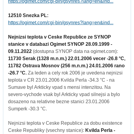
https://ogimet.com/cgi-bin/gsynres?lang=en&ind...
12510 Snezka PL:
https://ogimet.com/cgi-bin/gsynres?lang=en&ind...
Nejnizsi teplota v Ceske Republice ze SYNOP
stanice v databazi Ogimet SYNOP 28.09.1999 -
09.11.2022
(dostupna SYNOP data na ogimet.com):
11730 Serak (1328 m.n.m.) 22.01.2006 vecer -26.8 °C,
11782 Ostrava Mosnov (256 m.n.m.) 24.01.2006 rano
-26.7 °C.
Za leden a cely rok 2006 je uvedena nejnizsi
teplota v CR 23.01.2006 Kvilda Perla -34.3 °C - na
Sumave byl Arkticky vpad s mensi intenzitou. Na
severo-vychode vsak byl Arkticky vpad silnejsi a bylo
dosazeno na relativne bezne stanici 23.01.2006
Sumperk -30.3 °C.
Nejnizsi teplota v Ceske Republice za dobu existence
Ceske Republiky (vsechny stanice):
Kvilda Perla -