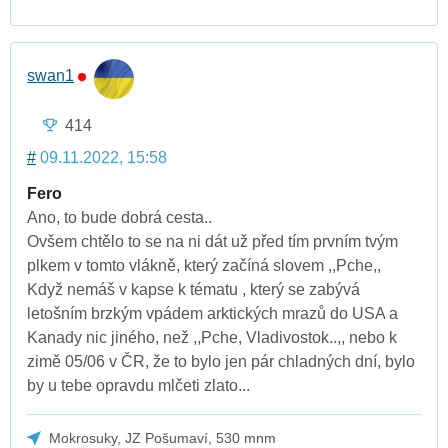
swan1
414
#
09.11.2022, 15:58
Fero
Ano, to bude dobrá cesta..
Ovšem chtělo to se na ni dát už před tím prvním tvým
plkem v tomto vlákně, který začíná slovem ,,Pche,,
Když nemáš v kapse k tématu , který se zabývá
letošním brzkým vpádem arktických mrazů do USA a
Kanady nic jiného, než ,,Pche, Vladivostok..,, nebo k
zimě 05/06 v ČR, že to bylo jen pár chladných dní, bylo
by u tebe opravdu mlčeti zlato...
Mokrosuky, JZ Pošumaví, 530 mnm