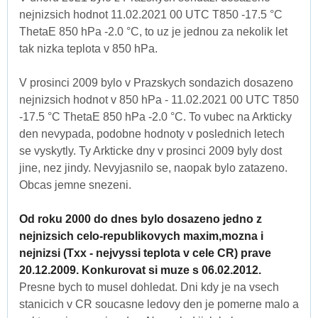
nejnizsich hodnot 11.02.2021 00 UTC T850 -17.5 °C
ThetaE 850 hPa -2.0 °C, to uz je jednou za nekolik let
tak nizka teplota v 850 hPa.
V prosinci 2009 bylo v Prazskych sondazich dosazeno
nejnizsich hodnot v 850 hPa - 11.02.2021 00 UTC T850
-17.5 °C ThetaE 850 hPa -2.0 °C. To vubec na Arkticky
den nevypada, podobne hodnoty v poslednich letech
se vyskytly. Ty Arkticke dny v prosinci 2009 byly dost
jine, nez jindy. Nevyjasnilo se, naopak bylo zatazeno.
Obcas jemne snezeni.
Od roku 2000 do dnes bylo dosazeno jedno z
nejnizsich celo-republikovych maxim,mozna i
nejnizsi (Txx - nejvyssi teplota v cele CR) prave
20.12.2009. Konkurovat si muze s 06.02.2012.
Presne bych to musel dohledat. Dni kdy je na vsech
stanicich v CR soucasne ledovy den je pomerne malo a