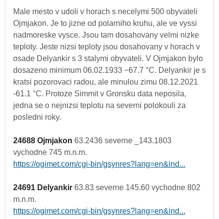
Male mesto v udoli v horach s necelymi 500 obyvateli
Ojmjakon. Je to jizne od polarniho kruhu, ale ve vyssi
nadmoreske vysce. Jsou tam dosahovany velmi nizke
teploty. Jeste nizsi teploty jsou dosahovany v horach v
osade Delyankir s 3 stalymi obyvateli. V Ojmjakon bylo
dosazeno minimum 06.02.1933 −67.7 °C. Delyankir je s
kratsi pozorovaci radou, ale minulou zimu 08.12.2021
-61.1 °C. Protoze Simmit v Gronsku data neposila,
jedna se o nejnizsi teplotu na severni polokouli za
posledni roky.
24688 Ojmjakon
63.2436 severne _143.1803
vychodne 745 m.n.m.
https://ogimet.com/cgi-bin/gsynres?lang=en&ind...
24691 Delyankir
63.83 severne 145.60 vychodne 802
m.n.m.
https://ogimet.com/cgi-bin/gsynres?lang=en&ind...