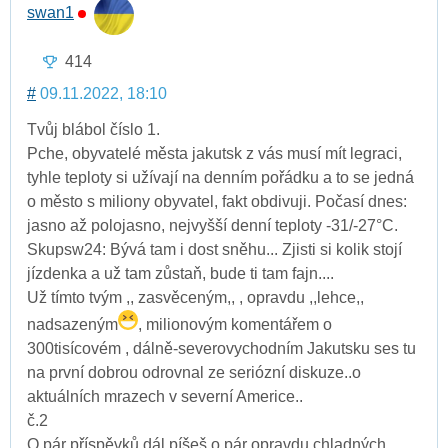
swan1
414
#
09.11.2022, 18:10
Tvůj blábol číslo 1.
Pche, obyvatelé města jakutsk z vás musí mít legraci,
tyhle teploty si užívají na denním pořádku a to se jedná
o město s miliony obyvatel, fakt obdivuji. Počasí dnes:
jasno až polojasno, nejvyšší denní teploty -31/-27°C.
Skupsw24: Bývá tam i dost sněhu... Zjisti si kolik stojí
jízdenka a už tam zůstaň, bude ti tam fajn....
Už tímto tvým ,, zasvěceným,, , opravdu ,,lehce,,
nadsazeným
, milionovým komentářem o
300tisícovém , dálně-severovychodním Jakutsku ses tu
na první dobrou odrovnal ze seriózní diskuze..o
aktuálních mrazech v severní Americe..
č.2
O pár příspěvků dál píšeš o pár opravdu chladných