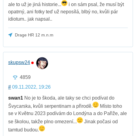
ale to už je jiná historie...
i on sám psal, že musí být
opatrný, ani fotky teď už neposílá, blbý no, kvůli pár
idiotum.. jak napsal..
Drage HR 12 m.n.m
skupsw24
4859
#
09.11.2022, 19:26
swan1
No je to škoda, ale taky se chci podívat do
Švycarska, kvůli serpentinam a přirodě.
Místo toho
se v Květnu 2023 podívám do Londýna a do Pařiže, ale
se školou, takže plno omezení...
Jinak počasi od
tamtud budou.