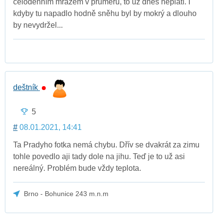
celodenním mrazem v průměru, to už dnes neplatí. I
kdyby tu napadlo hodně sněhu byl by mokrý a dlouho
by nevydržel...
deštník
5
#
08.01.2021, 14:41
Ta Pradyho fotka nemá chybu. Dřív se dvakrát za zimu
tohle povedlo aji tady dole na jihu. Teď je to už asi
nereálný. Problém bude vždy teplota.
Brno - Bohunice 243 m.n.m