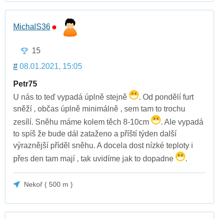
MichalS36
15
#
08.01.2021, 15:05
Petr75
U nás to teď vypadá úplně stejně
. Od pondělí furt
sněží , občas úplně minimálně , sem tam to trochu
zesílí. Sněhu máme kolem těch 8-10cm
. Ale vypadá
to spíš že bude dál zataženo a příští týden další
výraznější příděl sněhu. A docela dost nízké teploty i
přes den tam mají , tak uvidíme jak to dopadne
.
Nekoř ( 500 m )