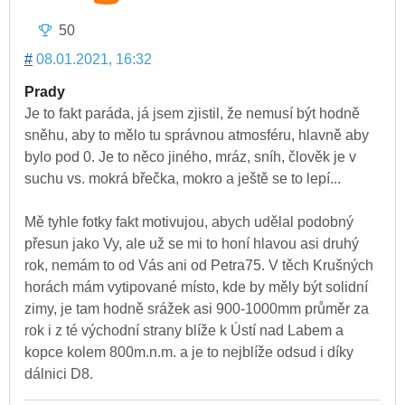
50
#
08.01.2021, 16:32
Prady
Je to fakt paráda, já jsem zjistil, že nemusí být hodně
sněhu, aby to mělo tu správnou atmosféru, hlavně aby
bylo pod 0. Je to něco jiného, mráz, sníh, člověk je v
suchu vs. mokrá břečka, mokro a ještě se to lepí...
Mě tyhle fotky fakt motivujou, abych udělal podobný
přesun jako Vy, ale už se mi to honí hlavou asi druhý
rok, nemám to od Vás ani od Petra75. V těch Krušných
horách mám vytipované místo, kde by měly být solidní
zimy, je tam hodně srážek asi 900-1000mm průměr za
rok i z té východní strany blíže k Ústí nad Labem a
kopce kolem 800m.n.m. a je to nejblíže odsud i díky
dálnici D8.