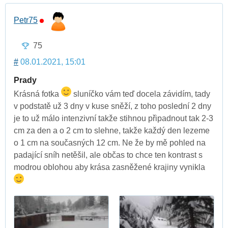
Petr75
75
#
08.01.2021, 15:01
Prady
Krásná fotka
sluníčko vám teď docela závidím, tady
v podstatě už 3 dny v kuse sněží, z toho poslední 2 dny
je to už málo intenzivní takže stihnou připadnout tak 2-3
cm za den a o 2 cm to slehne, takže každý den lezeme
o 1 cm na současných 12 cm. Ne že by mě pohled na
padající sníh netěšil, ale občas to chce ten kontrast s
modrou oblohou aby krása zasněžené krajiny vynikla