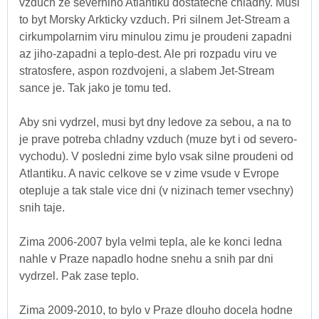
vzduch ze severniho Atlantiku dostatecne chladny. Musi
to byt Morsky Arkticky vzduch. Pri silnem Jet-Stream a
cirkumpolarnim viru minulou zimu je proudeni zapadni
az jiho-zapadni a teplo-dest. Ale pri rozpadu viru ve
stratosfere, aspon rozdvojeni, a slabem Jet-Stream
sance je. Tak jako je tomu ted.
Aby sni vydrzel, musi byt dny ledove za sebou, a na to
je prave potreba chladny vzduch (muze byt i od severo-
vychodu). V posledni zime bylo vsak silne proudeni od
Atlantiku. A navic celkove se v zime vsude v Evrope
otepluje a tak stale vice dni (v nizinach temer vsechny)
snih taje.
Zima 2006-2007 byla velmi tepla, ale ke konci ledna
nahle v Praze napadlo hodne snehu a snih par dni
vydrzel. Pak zase teplo.
Zima 2009-2010, to bylo v Praze dlouho docela hodne