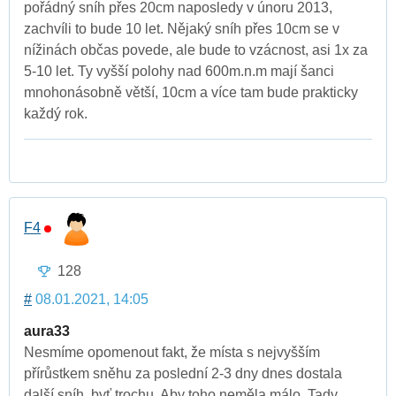
pořádný sníh přes 20cm naposledy v únoru 2013,
zachvíli to bude 10 let. Nějaký sníh přes 10cm se v
nížinách občas povede, ale bude to vzácnost, asi 1x za
5-10 let. Ty vyšší polohy nad 600m.n.m mají šanci
mnohonásobně větší, 10cm a více tam bude prakticky
každý rok.
F4
128
#
08.01.2021, 14:05
aura33
Nesmíme opomenout fakt, že místa s nejvyšším
přírůstkem sněhu za poslední 2-3 dny dnes dostala
další sníh, byť trochu. Aby toho neměla málo. Tady