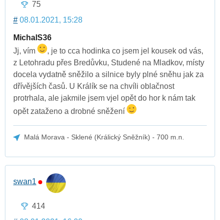
75
#
08.01.2021, 15:28
MichalS36
Jj, vím
, je to cca hodinka co jsem jel kousek od vás,
z Letohradu přes Bredůvku, Studené na Mladkov, místy
docela vydatně sněžilo a silnice byly plné sněhu jak za
dřívějších časů. U Králík se na chvíli oblačnost
protrhala, ale jakmile jsem vjel opět do hor k nám tak
opět zataženo a drobné sněžení
Malá Morava - Sklené (Králický Sněžník) - 700 m.n.
swan1
414