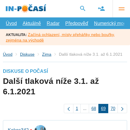
Přejít
na
hlavní
obsah
Úvod
Aktuálně
Radar
Předpověď
Numerický model
Začíná ochlazení, místy přeháňky nebo bouřky,
AKTUALITA:
zejména na východě
Úvod
Diskuse
Zima
Další tlaková níže 3.1. až 6.1.2021
DISKUSE O POČASÍ
Další tlaková níže 3.1. až
6.1.2021
1
...
68
69
70