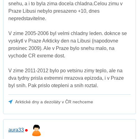
snehu, a i to byla zima docela chladna.Celou zimu v
Praze Libusi nebylo presazeno +10, dnes
nepredstavitelne.
V zime 2005-2006 byl velmi chladny leden. doknce se
vyskytl v Praze Arkticky den na Libusi (napodovne
prosinec 2009). Ale v Praze bylo snehu malo, na
vychode CR exreme dost.
V zime 2011-2012 bylo po vetsinu zimy teplo, ale na
dva tydny prisla extremni mrazova epizoda, i v Praze
byl snih. Pak prislo otepleni a snih roztal.
Arktické dny a dezoláty v ČR nechceme
aura33