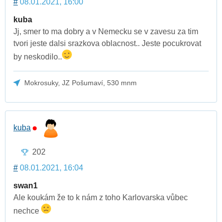
#
08.01.2021, 16:00
kuba
Jj, smer to ma dobry a v Nemecku se v zavesu za tim
tvori jeste dalsi srazkova oblacnost.. Jeste pocukrovat
by neskodilo..
Mokrosuky, JZ Pošumaví, 530 mnm
kuba
202
#
08.01.2021, 16:04
swan1
Ale koukám že to k nám z toho Karlovarska vůbec
nechce