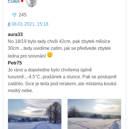
Prady
245
#
08.01.2021, 15:18
aura33
No 18/19 bylo tady chvíli 42cm, pak zbytek měsíce
30cm ...tedy uvidíme zatím, jak se předvede zbytek
ledna pro srovnání
Petr75
Jo ráno a dopoledne bylo chvílema úplně
luxusně...-4.5°C, prašánek a slunce. Pak se postupně
zatáhlo. Sice je teda pod mrakem, ale místama kouká
modrý nebe.