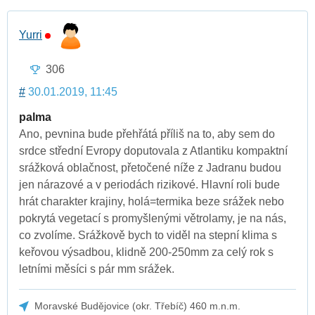
Yurri
306
#
30.01.2019, 11:45
palma
Ano, pevnina bude přehřátá příliš na to, aby sem do
srdce střední Evropy doputovala z Atlantiku kompaktní
srážková oblačnost, přetočené níže z Jadranu budou
jen nárazové a v periodách rizikové. Hlavní roli bude
hrát charakter krajiny, holá=termika beze srážek nebo
pokrytá vegetací s promyšlenými větrolamy, je na nás,
co zvolíme. Srážkově bych to viděl na stepní klima s
keřovou výsadbou, klidně 200-250mm za celý rok s
letními měsíci s pár mm srážek.
Moravské Budějovice (okr. Třebíč) 460 m.n.m.