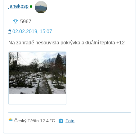
janekpsp
5967
#
02.02.2019, 15:07
Na zahradě nesouvisla pokrývka aktuální teplota +12
Český Těšín 12.4 °C
Foto