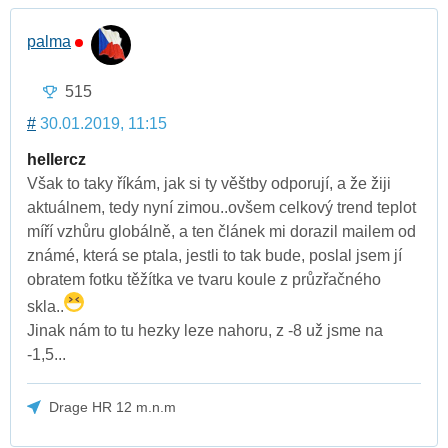
palma
515
#
30.01.2019, 11:15
hellercz
Však to taky říkám, jak si ty věštby odporují, a že žiji
aktuálnem, tedy nyní zimou..ovšem celkový trend teplot
míří vzhůru globálně, a ten článek mi dorazil mailem od
známé, která se ptala, jestli to tak bude, poslal jsem jí
obratem fotku těžítka ve tvaru koule z průzřačného
skla..
Jinak nám to tu hezky leze nahoru, z -8 už jsme na
-1,5...
Drage HR 12 m.n.m