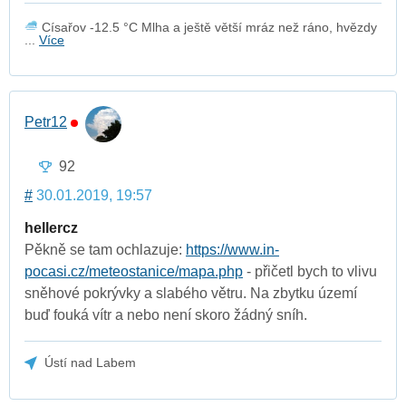
Císařov -12.5 °C Mlha a ještě větší mráz než ráno, hvězdy
...
Více
Petr12
92
#
30.01.2019, 19:57
hellercz
Pěkně se tam ochlazuje:
https://www.in-
pocasi.cz/meteostanice/mapa.php
- přičetl bych to vlivu
sněhové pokrývky a slabého větru. Na zbytku území
buď fouká vítr a nebo není skoro žádný sníh.
Ústí nad Labem