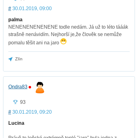
#
30.01.2019, 09:00
palma
NENENENENENENE todle nedám. Já už to léto tááák
strašně nenávidím. Nejhorší je,že člověk se nemůže
pomalu těšit ani na jaro
Zlín
Ondra83
93
#
30.01.2019, 09:20
Lucina
Právě to loňské extrémně teplé "jaro" byla jedna z