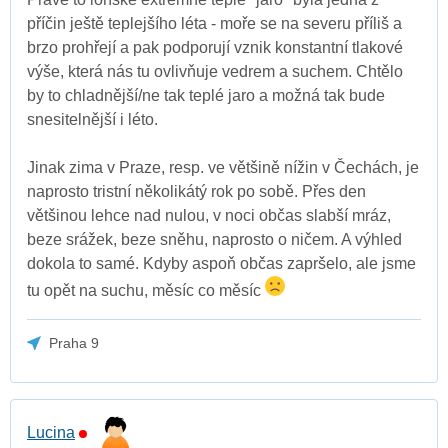
příčin ještě teplejšího léta - moře se na severu příliš a
brzo prohřejí a pak podporují vznik konstantní tlakové
výše, která nás tu ovlivňuje vedrem a suchem. Chtělo
by to chladnější/ne tak teplé jaro a možná tak bude
snesitelnější i léto.
Jinak zima v Praze, resp. ve většině nížin v Čechách, je
naprosto tristní několikátý rok po sobě. Přes den
většinou lehce nad nulou, v noci občas slabší mráz,
beze srážek, beze sněhu, naprosto o ničem. A výhled
dokola to samé. Kdyby aspoň občas zapršelo, ale jsme
tu opět na suchu, měsíc co měsíc
Praha 9
Lucina