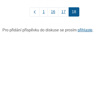
1
16
17
18
Pro přidání příspěvku do diskuse se prosím
přihlaste
.