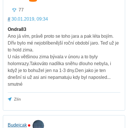
77
#
30.01.2019, 09:34
Ondra83
Ano já vím, právě proto se toho jara a pak léta bojím.
Dřív bylo mé nejoblíbenější roční období jaro. Teď už je
to hold zima.
U nás většinou zima bývala v únoru a to byly
holomrazy.Takováto nadílka sněhu dlouho nebyla, i
když je to bohužel jen na 1-3 dny.Den jako je ten
dnešní si už asi ani nepamatuju kdy byl naposled...
smutné
Zlín
Budejcak