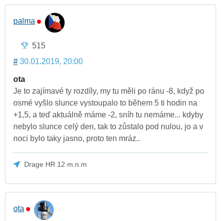
palma
515
#
30.01.2019, 20:00
ota
Je to zajímavé ty rozdíly, my tu měli po ránu -8, když po
osmé vyšlo slunce vystoupalo to během 5 ti hodin na
+1,5, a teď aktuálně máme -2, sníh tu nemáme... kdyby
nebylo slunce celý den, tak to zůstalo pod nulou, jo a v
noci bylo taky jasno, proto ten mráz..
Drage HR 12 m.n.m
ota