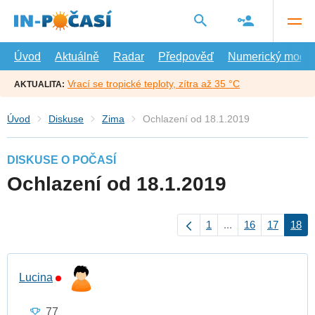
Přejít
na
hlavní
obsah
Úvod
Aktuálně
Radar
Předpověď
Numerický model
Vrací se tropické teploty, zítra až 35 °C
AKTUALITA:
Úvod
Diskuse
Zima
Ochlazení od 18.1.2019
DISKUSE O POČASÍ
Ochlazení od 18.1.2019
1
...
16
17
18
Lucina
77