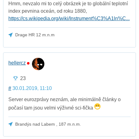
Hmm, nevzalo mi to celý obrázek je to globální teplotní
index pevnina oceán, od roku 1880,
https://cs.wikipedia.org/wiki/Instrument%C3%A1ln%C...
Drage HR 12 m.n.m
hellercz
23
#
30.01.2019, 11:10
Server eurozprávy neznám, ale minimálně články o
počasí tam jsou velmi výživné sci-fička
Brandýs nad Labem , 187 m.n.m.