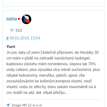
palma
515
#
30.01.2019, 13:54
Yurri
Jo joo, taky už jsem částečně připraven, do hloubky 30
cm mám v půdě na zahradě namýchaný hydrogel,
kapkovou závlahu mám rozvedenou, úspora tak 70%
vody celkem, plus výsadba více méně suchomilná, plus
nějaké bobuloviny, meruňka, jabloň, apod, vše
zezavlažováním ke kořenům,kompost vlastní, mulč
vlastní. voda ze střechy, trávu sekám maximálně na á
cm, kratší ne.atd, atd. nějak přežiju...
Drage HR 12 m.n.m