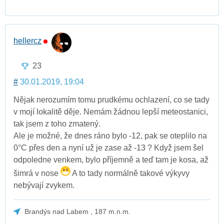
hellercz
23
#
30.01.2019, 19:04
Nějak nerozumím tomu prudkému ochlazení, co se tady
v mojí lokalitě děje. Nemám žádnou lepší meteostanici,
tak jsem z toho zmatený.
Ale je možné, že dnes ráno bylo -12, pak se oteplilo na
0°C přes den a nyní už je zase až -13 ? Když jsem šel
odpoledne venkem, bylo příjemně a teď tam je kosa, až
šimrá v nose
A to tady normálně takové výkyvy
nebývají zvykem.
Brandýs nad Labem , 187 m.n.m.