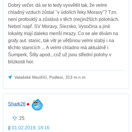
Dobrý večer, dá se to tedy vysvětlit tak, že velmi
chladný vzduch zůstal "v údolích řeky Moravy"? Tzn.
není profouklý a zůstává v těch (nej)nižších polohách.
Neboť např. SV Moravy, Slezsko, Vysočina a jiné
lokality mají daleko menší mrazy. Co se ale dívám na
grafy aut. stanic, tak vítr je většinou velmi slabý i na
těchto stanicích ... A velmi chladno má aktuálně i
Šumperk, Štíty apod., což už jsou střední polohy v
blízkosti hor.
Valašské Meziříčí, Podlesí, 313 m.n.m.
Shark26
25
#
01.02.2019, 18:16