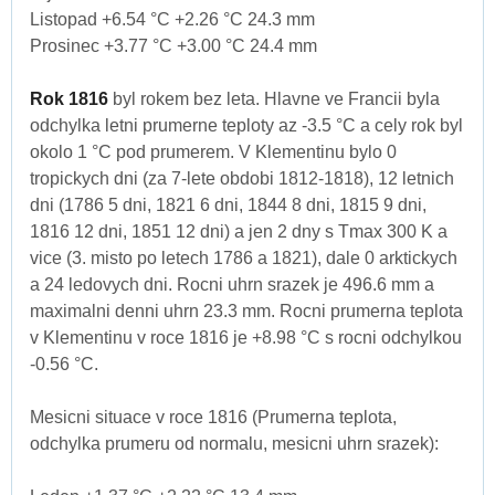
Listopad +6.54 °C +2.26 °C 24.3 mm
Prosinec +3.77 °C +3.00 °C 24.4 mm
Rok 1816
byl rokem bez leta. Hlavne ve Francii byla
odchylka letni prumerne teploty az -3.5 °C a cely rok byl
okolo 1 °C pod prumerem. V Klementinu bylo 0
tropickych dni (za 7-lete obdobi 1812-1818), 12 letnich
dni (1786 5 dni, 1821 6 dni, 1844 8 dni, 1815 9 dni,
1816 12 dni, 1851 12 dni) a jen 2 dny s Tmax 300 K a
vice (3. misto po letech 1786 a 1821), dale 0 arktickych
a 24 ledovych dni. Rocni uhrn srazek je 496.6 mm a
maximalni denni uhrn 23.3 mm. Rocni prumerna teplota
v Klementinu v roce 1816 je +8.98 °C s rocni odchylkou
-0.56 °C.
Mesicni situace v roce 1816 (Prumerna teplota,
odchylka prumeru od normalu, mesicni uhrn srazek):