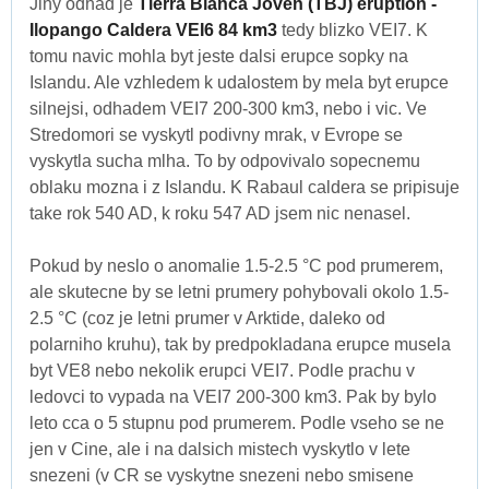
Jiny odhad je
Tierra Blanca Joven (TBJ) eruption -
Ilopango Caldera VEI6 84 km3
tedy blizko VEI7. K
tomu navic mohla byt jeste dalsi erupce sopky na
Islandu. Ale vzhledem k udalostem by mela byt erupce
silnejsi, odhadem VEI7 200-300 km3, nebo i vic. Ve
Stredomori se vyskytl podivny mrak, v Evrope se
vyskytla sucha mlha. To by odpovivalo sopecnemu
oblaku mozna i z Islandu. K Rabaul caldera se pripisuje
take rok 540 AD, k roku 547 AD jsem nic nenasel.
Pokud by neslo o anomalie 1.5-2.5 °C pod prumerem,
ale skutecne by se letni prumery pohybovali okolo 1.5-
2.5 °C (coz je letni prumer v Arktide, daleko od
polarniho kruhu), tak by predpokladana erupce musela
byt VE8 nebo nekolik erupci VEI7. Podle prachu v
ledovci to vypada na VEI7 200-300 km3. Pak by bylo
leto cca o 5 stupnu pod prumerem. Podle vseho se ne
jen v Cine, ale i na dalsich mistech vyskytlo v lete
snezeni (v CR se vyskytne snezeni nebo smisene