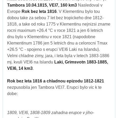
Tambora 10.04.1815, VEI7, 160 km3
Nasledoval v
Evrope
Rok bez leta 1816
. V Klementinu bylo tou
dobou take za sebou 7 let bez tropickeho dne 1812-
1818, a take od roku 1775 v Klementinu nejnizsi zname
rocni maximum +26.4 °C v roce 1821 a jen 6 letnich
dnu bylo v Klementinu v roce 1821 (napodobne
Klementinum 1786 jen 5 letnich dnu a celorocni Tmax
+26.5 °C - spojeno s erupci VEI6 Laki na Islandu).
Velmi chladne zimy, jara, i leta byla v letech 1883-1886
mj. kvuli VEI6 na Islandu
Laki, Grimsvotn 1883-1885,
VEI6, 14 km3
.
Rok bez leta 1816 a chladnou epizodu 1812-1821
nezpusobila jen Tambora VEI7. Erupci bylo vic k te
dobe:
1809, VEI6, 1808-1809 zahadna erupce v jiho-