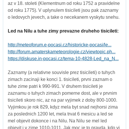
az v 18. stoleti (Klementnum od roku 1752 a pravidelne
od roku 1775). V uplynulem tisicileti jsou pak zaznamy
o ledovych jevech, a take o necekanem vyskytu snehu.
Led na Nilu a tuhe zimy prevazne druheho tisicileti:
http://meteoforum.e-pocasi.cz/historicke-pocasi/le...
http://forum.amaterskameteorologie.cz/viewtopic.ph...
https://diskuse.in-pocasi.cz/tema-10-4828-Led_na_N...
Zaznamy (a relativne souvisle prez tisicileti) o tuhych
zimach zacinaji ke konci 1. tisicileti, prvni zaznam o
tuhe zime patri k 990-991. V druhem tisicileti je
zaznamu o tuhych zimach pomerne dost, ale v prvnim
tisicileti skoro nic, az na par vyjimek z doby 800-1000.
Vyjimkou je rok 829, kdyz mela byt snad nejhorsi zima
za poslednich 1200 let, mela trvat 6 mesicu a led se
mel objevit dokonce i na Nilu. Na Nilu se mel led
objevit i v zime 1010-1011. Jak moc je to pravda, kdo vi