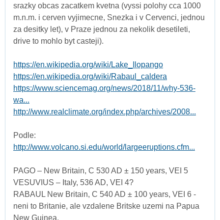
srazky obcas zacatkem kvetna (vyssi polohy cca 1000
m.n.m. i cerven vyjimecne, Snezka i v Cervenci, jednou
za desitky let), v Praze jednou za nekolik desetileti,
drive to mohlo byt casteji).
https://en.wikipedia.org/wiki/Lake_Ilopango
https://en.wikipedia.org/wiki/Rabaul_caldera
https://www.sciencemag.org/news/2018/11/why-536-
wa...
http://www.realclimate.org/index.php/archives/2008...
Podle:
http://www.volcano.si.edu/world/largeeruptions.cfm...
PAGO – New Britain, C 530 AD ± 150 years, VEI 5
VESUVIUS – Italy, 536 AD, VEI 4?
RABAUL New Britain, C 540 AD ± 100 years, VEI 6 -
neni to Britanie, ale vzdalene Britske uzemi na Papua
New Guinea.