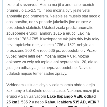
lze brat s rezervou. Mozna ma jit o anomalie rocnich
prumeru o 1.5-2.5 °C, nebo mozna byly jeste vetsi
anomalie pod prumerem. Nejspis se muselo stat neco o
dost horsiho, nez v pripade jakekoliv jine erupce v
poslednich staletich. Udalost zcela predci anomalie
zpusobene erupci Tambory 1815 a erupci Laki na
Islandu 1783-1785. Kazdopadne tak jako driv byly roky
bez tropickeho dne, v letech 1786 a 1821 nebylo ani
presazeno 300 K, v roce 536 pravdepodobne v Praze
vubec nebyl letni den, mozna nikde v CR. Mozna
dokonce za cely rok teplota ani nepresahla +20, ale to
jsou jen odhady a je to nepravdepodobne. Navic o
udalosti nejsou temer zadne zpravy.
Vzhledem k situaci chybi v celem tomto obdobi dejin
zaznamy o katastrofe docela casto. Nakonec muze jit o
erupci v San Salvadoru
Lake Ilopango VEI6, odhad
25 km3, 535 ?
a nebo
Rabaul caldera 535 AD, VEI6 ?
.