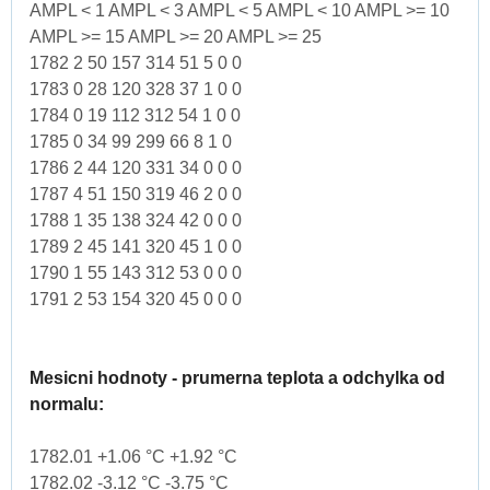
AMPL < 1 AMPL < 3 AMPL < 5 AMPL < 10 AMPL >= 10
AMPL >= 15 AMPL >= 20 AMPL >= 25
1782 2 50 157 314 51 5 0 0
1783 0 28 120 328 37 1 0 0
1784 0 19 112 312 54 1 0 0
1785 0 34 99 299 66 8 1 0
1786 2 44 120 331 34 0 0 0
1787 4 51 150 319 46 2 0 0
1788 1 35 138 324 42 0 0 0
1789 2 45 141 320 45 1 0 0
1790 1 55 143 312 53 0 0 0
1791 2 53 154 320 45 0 0 0
Mesicni hodnoty - prumerna teplota a odchylka od
normalu:
1782.01 +1.06 °C +1.92 °C
1782.02 -3.12 °C -3.75 °C