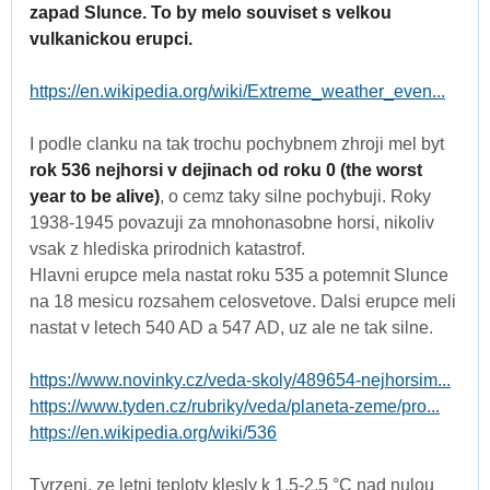
zapad Slunce. To by melo souviset s velkou
vulkanickou erupci.
https://en.wikipedia.org/wiki/Extreme_weather_even...
I podle clanku na tak trochu pochybnem zhroji mel byt
rok 536 nejhorsi v dejinach od roku 0 (the worst
year to be alive)
, o cemz taky silne pochybuji. Roky
1938-1945 povazuji za mnohonasobne horsi, nikoliv
vsak z hlediska prirodnich katastrof.
Hlavni erupce mela nastat roku 535 a potemnit Slunce
na 18 mesicu rozsahem celosvetove. Dalsi erupce meli
nastat v letech 540 AD a 547 AD, uz ale ne tak silne.
https://www.novinky.cz/veda-skoly/489654-nejhorsim...
https://www.tyden.cz/rubriky/veda/planeta-zeme/pro...
https://en.wikipedia.org/wiki/536
Tvrzeni, ze letni teploty klesly k 1.5-2.5 °C nad nulou