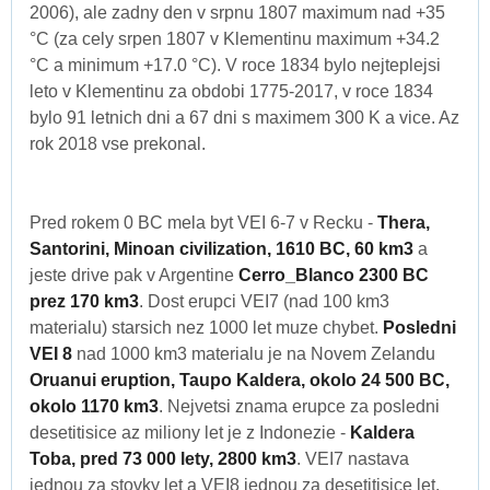
2006), ale zadny den v srpnu 1807 maximum nad +35
°C (za cely srpen 1807 v Klementinu maximum +34.2
°C a minimum +17.0 °C). V roce 1834 bylo nejteplejsi
leto v Klementinu za obdobi 1775-2017, v roce 1834
bylo 91 letnich dni a 67 dni s maximem 300 K a vice. Az
rok 2018 vse prekonal.
Pred rokem 0 BC mela byt VEI 6-7 v Recku -
Thera,
Santorini, Minoan civilization, 1610 BC, 60 km3
a
jeste drive pak v Argentine
Cerro_Blanco 2300 BC
prez 170 km3
. Dost erupci VEI7 (nad 100 km3
materialu) starsich nez 1000 let muze chybet.
Posledni
VEI 8
nad 1000 km3 materialu je na Novem Zelandu
Oruanui eruption, Taupo Kaldera, okolo 24 500 BC,
okolo 1170 km3
. Nejvetsi znama erupce za posledni
desetitisice az miliony let je z Indonezie -
Kaldera
Toba, pred 73 000 lety, 2800 km3
. VEI7 nastava
jednou za stovky let a VEI8 jednou za desetitisice let.