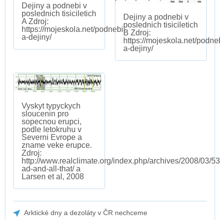
Dejiny a podnebi v
poslednich tisiciletich
Dejiny a podnebi v
A Zdroj:
poslednich tisiciletich
https://mojeskola.net/podnebi-
B Zdroj:
a-dejiny/
https://mojeskola.net/podne
a-dejiny/
Vyskyt typyckych
sloucenin pro
sopecnou erupci,
podle letokruhu v
Severni Evrope a
zname veke erupce.
Zdroj:
http://www.realclimate.org/index.php/archives/2008/03/53
ad-and-all-that/ a
Larsen et al, 2008
Arktické dny a dezoláty v ČR nechceme