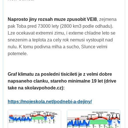
Naprosto jiny rozsah muze zpusobit VEI8
, zejmena
pak Toba pred 73000 lety (2800 km3 podle odhadu).
Lze ocekavat extremni zimu, i exteme chladne leto se
snezenim a teplota za cely rok nemusi vystoupit nad
nulu. K tomu podivna mlha a sucho, Slunce velmi
potemele.
Graf klimatu za posledni tisicileti je z velmi dobre
napsaneho clanku, stareho minimalne 19 let (drive
take na skolavpohode.cz):
https://mojeskola.net/podnebi-a-dejiny/