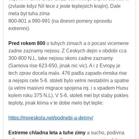
(zvlaste kdyz Nil tece z jeste teplejsich krajin). Dale
mela byt tuha zima
800-801 a 990-991 (na dnesni pomery opravdu
extremni).
Pred rokem 800
o tuhych zimach a o pocasi vicemene
zadne zaznamy nejsou. Z Ceskych dejin v obdobi cca
300-800 N.L. take nejsou skoro zadne zaznamy
(Samova rise 623-650, jinak nic vic). A i z Evropy je
tech zprav docela malo. 476 padla zapado-rimska rise
a nejspis cele 5-6. stoleti bylo velmi nestabilni a spatne
(a velmi masivni migrace spojena mj. i s vpadem Hunu
kolem roku 375 N.L). V 5-6. stoleti mel byt slaby pokles
teploty, jinak klima v te dobe melo byt teple:
https://mojeskola.net/podnebi-a-dejiny/
Extreme chladna leta a tuhe zimy
a sucho, podivna