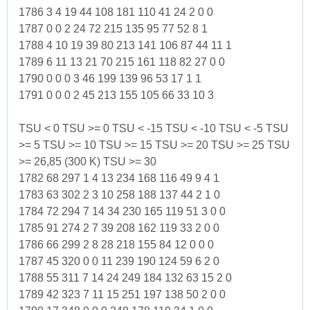
1786 3 4 19 44 108 181 110 41 24 2 0 0
1787 0 0 2 24 72 215 135 95 77 52 8 1
1788 4 10 19 39 80 213 141 106 87 44 11 1
1789 6 11 13 21 70 215 161 118 82 27 0 0
1790 0 0 0 3 46 199 139 96 53 17 1 1
1791 0 0 0 2 45 213 155 105 66 33 10 3
TSU < 0 TSU >= 0 TSU < -15 TSU < -10 TSU < -5 TSU
>= 5 TSU >= 10 TSU >= 15 TSU >= 20 TSU >= 25 TSU
>= 26,85 (300 K) TSU >= 30
1782 68 297 1 4 13 234 168 116 49 9 4 1
1783 63 302 2 3 10 258 188 137 44 2 1 0
1784 72 294 7 14 34 230 165 119 51 3 0 0
1785 91 274 2 7 39 208 162 119 33 2 0 0
1786 66 299 2 8 28 218 155 84 12 0 0 0
1787 45 320 0 0 11 239 190 124 59 6 2 0
1788 55 311 7 14 24 249 184 132 63 15 2 0
1789 42 323 7 11 15 251 197 138 50 2 0 0