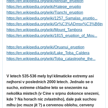
https://en.wikipedia.org/wiki/Minoan_eruption
https://en.wikipedia.org/wiki/Hatepe_eruptio
https://en.wikipedia.org/wiki/Tianchi_eruption
https://en.wikipedia.org/wiki/1257_Samalas_eruptio...
https://en.wikipedia.org/wiki/Gr%C3%ADmsv%C3%B6tn
https://en.wikipedia.org/wiki/Mount_Tambora
https://en.wikipedia.org/wiki/1815_eruption_of_Mou...
https://en.wikipedia.org/wiki/Oruanui_eruption
https://en.wikipedia.org/wiki/Lake_Toba_Caldera
https://en.wikipedia.org/wiki/Toba_catastrophe_the...
V letech 535-536 mely byl klimaticke extremy asi
nejhorsi v poslednich 2000 letech. Jednalo se o
sucho, extreme chladne leto se snezenim na
nekolika mistech (v Cine v srpnu dokonce snezeni,
kde ? Na horach nic zvlastniho), dale pak suchou
mlhu (oc muze jit ?) a cervenou oblohu, cerveny