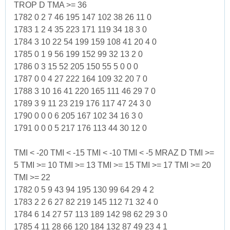
TROP D TMA >= 36
1782 0 2 7 46 195 147 102 38 26 11 0
1783 1 2 4 35 223 171 119 34 18 3 0
1784 3 10 22 54 199 159 108 41 20 4 0
1785 0 1 9 56 199 152 99 32 13 2 0
1786 0 3 15 52 205 150 55 5 0 0 0
1787 0 0 4 27 222 164 109 32 20 7 0
1788 3 10 16 41 220 165 111 46 29 7 0
1789 3 9 11 23 219 176 117 47 24 3 0
1790 0 0 0 6 205 167 102 34 16 3 0
1791 0 0 0 5 217 176 113 44 30 12 0
TMI < -20 TMI < -15 TMI < -10 TMI < -5 MRAZ D TMI >=
5 TMI >= 10 TMI >= 13 TMI >= 15 TMI >= 17 TMI >= 20
TMI >= 22
1782 0 5 9 43 94 195 130 99 64 29 4 2
1783 2 2 6 27 82 219 145 112 71 32 4 0
1784 6 14 27 57 113 189 142 98 62 29 3 0
1785 4 11 28 66 120 184 132 87 49 23 4 1