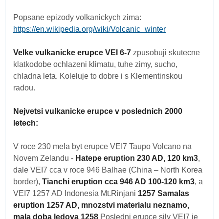
Popsane epizody volkanickych zima:
https://en.wikipedia.org/wiki/Volcanic_winter
Velke vulkanicke erupce VEI 6-7
zpusobuji skutecne
klatkodobe ochlazeni klimatu, tuhe zimy, sucho,
chladna leta. Koleluje to dobre i s Klementinskou
radou.
Nejvetsi vulkanicke erupce v poslednich 2000
letech:
V roce 230 mela byt erupce VEI7 Taupo Volcano na
Novem Zelandu -
Hatepe eruption 230 AD, 120 km3
,
dale VEI7 cca v roce 946 Balhae (China – North Korea
border),
Tianchi eruption cca 946 AD 100-120 km3
, a
VEI7 1257 AD Indonesia Mt.Rinjani
1257 Samalas
eruption 1257 AD, mnozstvi materialu neznamo,
mala doba ledova 1258
Posledni erupce sily VEI7 je