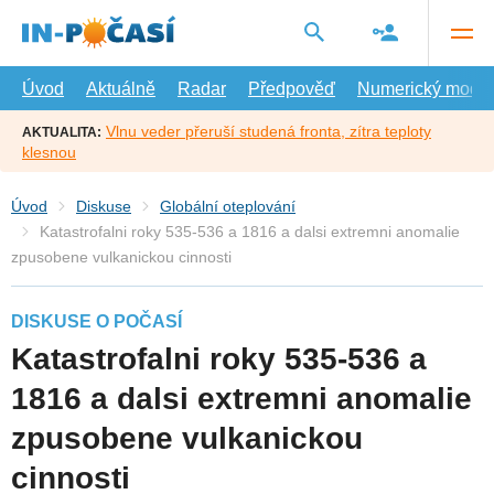
Přejít
na
hlavní
obsah
Úvod
Aktuálně
Radar
Předpověď
Numerický model
Vlnu veder přeruší studená fronta, zítra teploty
AKTUALITA:
klesnou
Úvod
Diskuse
Globální oteplování
Katastrofalni roky 535-536 a 1816 a dalsi extremni anomalie
zpusobene vulkanickou cinnosti
DISKUSE O POČASÍ
Katastrofalni roky 535-536 a
1816 a dalsi extremni anomalie
zpusobene vulkanickou
cinnosti