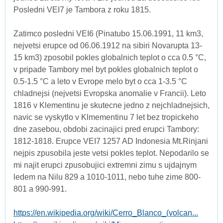
Posledni VEI7 je Tambora z roku 1815.
Zatimco posledni VEI6 (Pinatubo 15.06.1991, 11 km3,
nejvetsi erupce od 06.06.1912 na sibiri Novarupta 13-
15 km3) zposobil pokles globalnich teplot o cca 0.5 °C,
v pripade Tambory mel byt pokles globalnich teplot o
0.5-1.5 °C a leto v Evrope melo byt o cca 1-3.5 °C
chladnejsi (nejvetsi Evropska anomalie v Francii). Leto
1816 v Klementinu je skutecne jedno z nejchladnejsich,
navic se vyskytlo v Klmementinu 7 let bez tropickeho
dne zasebou, obdobi zacinajici pred erupci Tambory:
1812-1818. Erupce VEI7 1257 AD Indonesia Mt.Rinjani
nejpis zpusobila jeste vetsi pokles teplot. Nepodarilo se
mi najit erupci zpusobujici extremni zimu s ujdajnym
ledem na Nilu 829 a 1010-1011, nebo tuhe zime 800-
801 a 990-991.
https://en.wikipedia.org/wiki/Cerro_Blanco_(volcan...