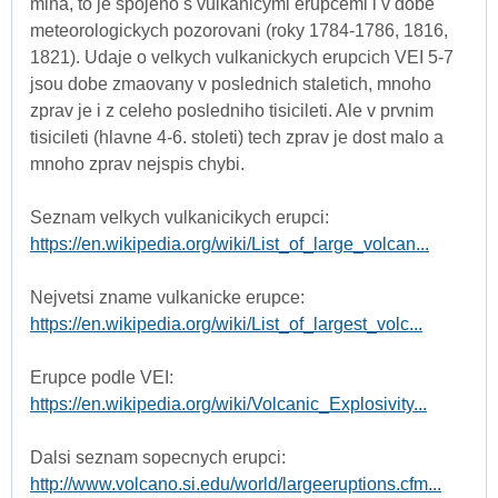
mlha, to je spojeno s vulkanicymi erupcemi i v dobe
meteorologickych pozorovani (roky 1784-1786, 1816,
1821). Udaje o velkych vulkanickych erupcich VEI 5-7
jsou dobe zmaovany v poslednich staletich, mnoho
zprav je i z celeho posledniho tisicileti. Ale v prvnim
tisicileti (hlavne 4-6. stoleti) tech zprav je dost malo a
mnoho zprav nejspis chybi.
Seznam velkych vulkanicikych erupci:
https://en.wikipedia.org/wiki/List_of_large_volcan...
Nejvetsi zname vulkanicke erupce:
https://en.wikipedia.org/wiki/List_of_largest_volc...
Erupce podle VEI:
https://en.wikipedia.org/wiki/Volcanic_Explosivity...
Dalsi seznam sopecnych erupci:
http://www.volcano.si.edu/world/largeeruptions.cfm...