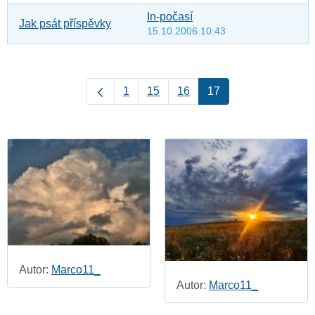
In-počasí
Jak psát příspěvky
15.10.2006 10:43
1
15
16
17
Autor:
Marco11_
Autor:
Marco11_