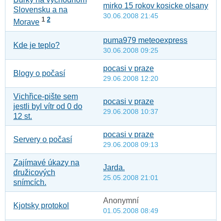
mirko 15 rokov kosicke olsany
Slovensku a na
30.06.2008 21:45
1
2
Morave
puma979 meteoexpress
Kde je teplo?
30.06.2008 09:25
pocasi v praze
Blogy o počasí
29.06.2008 12:20
Vichřice-pište sem
pocasi v praze
jestli byl vítr od 0 do
29.06.2008 10:37
12 st.
pocasi v praze
Servery o počasí
29.06.2008 09:13
Zajímavé úkazy na
Jarda.
družicových
25.05.2008 21:01
snímcích.
Anonymní
Kjotsky protokol
01.05.2008 08:49