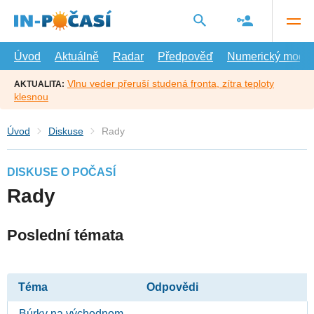
Přejít
na
hlavní
obsah
Úvod
Aktuálně
Radar
Předpověď
Numerický model
Vlnu veder přeruší studená fronta, zítra teploty
AKTUALITA:
klesnou
Úvod
Diskuse
Rady
DISKUSE O POČASÍ
Rady
Poslední témata
Téma
Odpovědi
Búrky na východnom