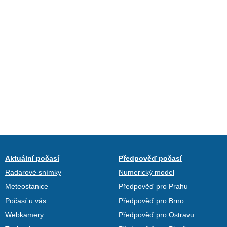
Aktuální počasí
Předpověď počasí
Radarové snímky
Numerický model
Meteostanice
Předpověď pro Prahu
Počasí u vás
Předpověď pro Brno
Webkamery
Předpověď pro Ostravu