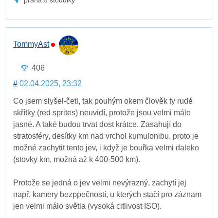
TommyAst
406
#
02.04.2025, 23:32
Co jsem slyšel-četl, tak pouhým okem člověk ty rudé
skřítky (red sprites) neuvidí, protože jsou velmi málo
jasné. A také budou trvat dost krátce. Zasahují do
stratosféry, desítky km nad vrchol kumulonibu, proto je
možné zachytit tento jev, i když je bouřka velmi daleko
(stovky km, možná až k 400-500 km).
Protože se jedná o jev velmi nevýrazný, zachytí jej
např. kamery bezppečností, u kterých stačí pro záznam
jen velmi málo světla (vysoká citlivost ISO).