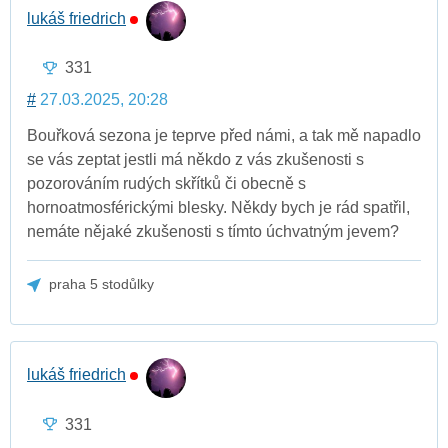
lukáš friedrich
331
#
27.03.2025, 20:28
Bouřková sezona je teprve před námi, a tak mě napadlo
se vás zeptat jestli má někdo z vás zkušenosti s
pozorováním rudých skřítků či obecně s
hornoatmosférickými blesky. Někdy bych je rád spatřil,
nemáte nějaké zkušenosti s tímto úchvatným jevem?
praha 5 stodůlky
lukáš friedrich
331