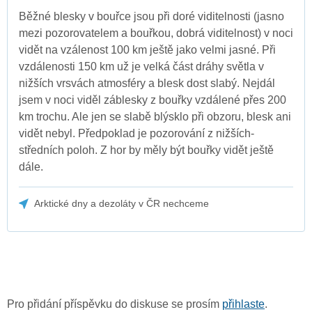
Běžné blesky v bouřce jsou při doré viditelnosti (jasno
mezi pozorovatelem a bouřkou, dobrá viditelnost) v noci
vidět na vzálenost 100 km ještě jako velmi jasné. Při
vzdálenosti 150 km už je velká část dráhy světla v
nižších vrsvách atmosféry a blesk dost slabý. Nejdál
jsem v noci viděl záblesky z bouřky vzdálené přes 200
km trochu. Ale jen se slabě blýsklo při obzoru, blesk ani
vidět nebyl. Předpoklad je pozorování z nižších-
středních poloh. Z hor by měly být bouřky vidět ještě
dále.
Arktické dny a dezoláty v ČR nechceme
Pro přidání příspěvku do diskuse se prosím
přihlaste
.