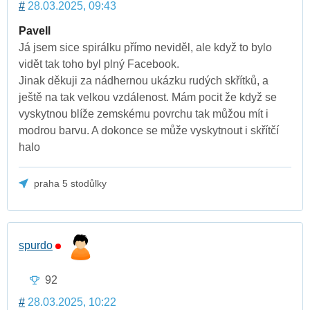
#
28.03.2025, 09:43
Pavell
Já jsem sice spirálku přímo neviděl, ale když to bylo
vidět tak toho byl plný Facebook.
Jinak děkuji za nádhernou ukázku rudých skřítků, a
ještě na tak velkou vzdálenost. Mám pocit že když se
vyskytnou blíže zemskému povrchu tak můžou mít i
modrou barvu. A dokonce se může vyskytnout i skřítčí
halo
praha 5 stodůlky
spurdo
92
#
28.03.2025, 10:22