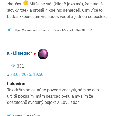
zkoušet.
Může se stát (klidně jako mě), že nafotíš
stovky fotek a prostě nikde nic nenajdeš. Čím více to
budeš zkoušet tím víc budeš vědět a jednou se poštěstí.
https://www.youtube.com/watch?v=oERfuOlU_o4
lukáš friedrich
331
#
28.03.2025, 19:50
Lukasino
Tak držím palce ať se povede zachytit, sám se o to
určitě pokusím, mám bezrcadlovku a myslím že i
dostatečně světelný objektiv. Lovu zdar.
praha 5 stodůlky