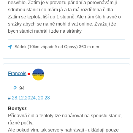
nesvítilo. Zatím je v provozu pár dní a porovnávám ji
sdruhou stanici co mám já a ta má rozdělena čidla.
Zatím se teplota liší do 1 stupně. Ale nám šlo hlavně o
srážky abych se na ně mohl dívat online. Zvažují že
bych stanici nahrál i zde na stránky.
Sádek (10km západně od Opavy) 360 m.n.m
Francois
94
#
28.12.2024, 20:28
Bontysz
Přídavná čidla teploty lze napárovat na spoustu stanic,
různé počty..
Ale pokud vím, tak servery nahrávají - ukládají pouze