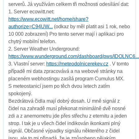
serverů. Já využívám celkem tři možnosti odesílání dat:
1. Server ecowitt.net:
https://www.ecowitt.net/home/share?
authorize=C94UW...
(odkaz by měl platit asi 1 rok, nebo
10 000 zobrazení) Pro tento server mají i aplikaci pro
chytrý mobilní telefon.
2. Server Weather Underground:
https://www.wunderground.com/dashboard/pws/IDOLNC6...
3. Vlastní server:
https://meteodolnicerekev.cz
. V tomto
případě mi data zpracovává a na webové stránky na
placeném webhostingu zasílá program Cumulus MX.
S meteostanicí jsem po těch dvou letech zatím
spokojený.
Bezdrátová čidla mají dobrý dosah. U mně signál z
čidel na zahradě musí překonat minimálně dvě nosné
zdi a z anemometru jde přes střechu z eternitu a jeden
strop. I tak je u všech čidel indikován ikonkami plný
signál. Občasné výpadky signálu některého z čidel
jsou, ale to mi připadá, že je způsobeno nějakým