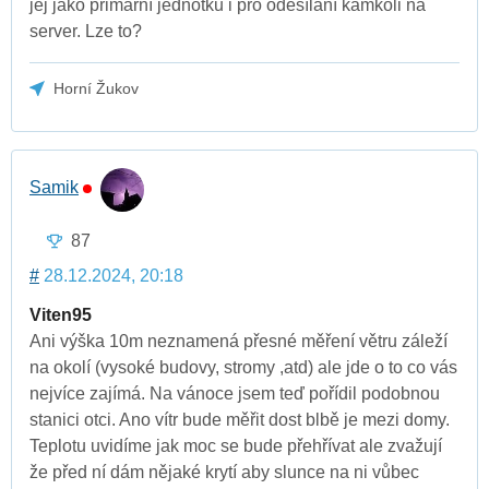
jej jako primární jednotku i pro odesílání kamkoli na
server. Lze to?
Horní Žukov
Samik
87
#
28.12.2024, 20:18
Viten95
Ani výška 10m neznamená přesné měření větru záleží
na okolí (vysoké budovy, stromy ,atd) ale jde o to co vás
nejvíce zajímá. Na vánoce jsem teď pořídil podobnou
stanici otci. Ano vítr bude měřit dost blbě je mezi domy.
Teplotu uvidíme jak moc se bude přehřívat ale zvažují
že před ní dám nějaké krytí aby slunce na ni vůbec