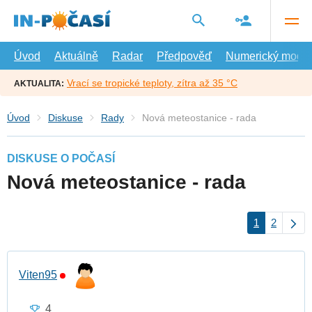
Přejít
na
hlavní
obsah
Úvod
Aktuálně
Radar
Předpověď
Numerický model
Vrací se tropické teploty, zítra až 35 °C
AKTUALITA:
Úvod
Diskuse
Rady
Nová meteostanice - rada
DISKUSE O POČASÍ
Nová meteostanice - rada
1
2
Viten95
4