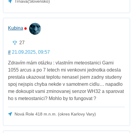
Trnava(Slovensko)
Kubina
27
#
21.09.2025, 09:57
Zdravím mám otázku : vlastním meteostanici Garni
1055 arcus a po 7 letech mi venkovni jednotka odesla
prestala ukazovat teplotu nenasel jsem zadny studeny
spoj nejspis chyba nekde v samotnem cidlu… napadlo
me dokoupit vami zminovanej senzor WH32 a sparovat
ho s meteostanici? Mohlo by to fungovat ?
Nová Role 418 m.n.m. (okres Karlovy Vary)