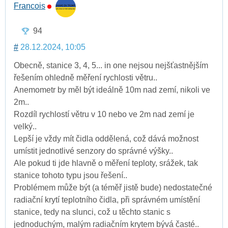
Francois
94
#
28.12.2024, 10:05
Obecně, stanice 3, 4, 5... in one nejsou nejšťastnějším
řešením ohledně měření rychlosti větru..
Anemometr by měl být ideálně 10m nad zemí, nikoli ve
2m..
Rozdíl rychlostí větru v 10 nebo ve 2m nad zemí je
velký..
Lepší je vždy mít čidla oddělená, což dává možnost
umístit jednotlivé senzory do správné výšky..
Ale pokud ti jde hlavně o měření teploty, srážek, tak
stanice tohoto typu jsou řešení..
Problémem může být (a téměř jistě bude) nedostatečné
radiační krytí teplotního čidla, při správném umístění
stanice, tedy na slunci, což u těchto stanic s
jednoduchým, malým radiačním krytem bývá časté..