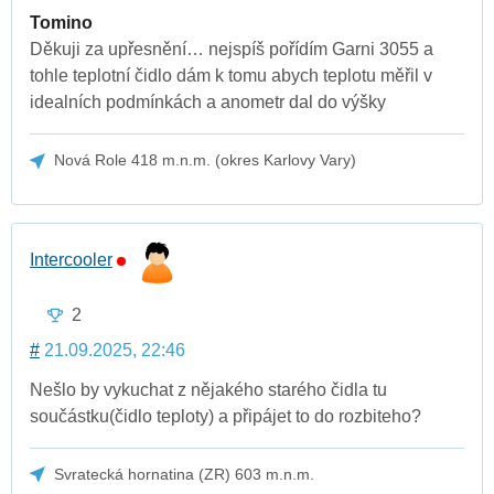
Tomino
Děkuji za upřesnění… nejspíš pořídím Garni 3055 a
tohle teplotní čidlo dám k tomu abych teplotu měřil v
idealních podmínkách a anometr dal do výšky
Nová Role 418 m.n.m. (okres Karlovy Vary)
Intercooler
2
#
21.09.2025, 22:46
Nešlo by vykuchat z nějakého starého čidla tu
součástku(čidlo teploty) a připájet to do rozbiteho?
Svratecká hornatina (ZR) 603 m.n.m.