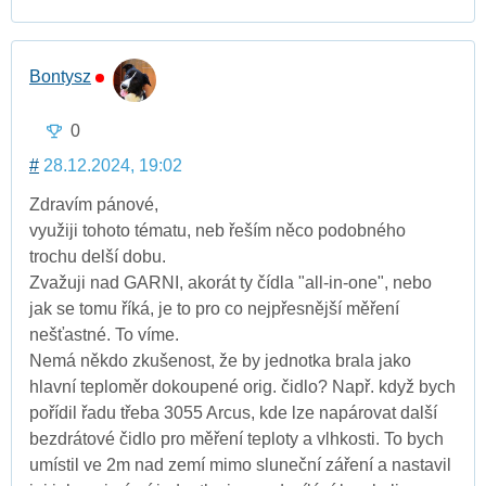
Bontysz
0
#
28.12.2024, 19:02
Zdravím pánové,
využiji tohoto tématu, neb řeším něco podobného
trochu delší dobu.
Zvažuji nad GARNI, akorát ty čídla "all-in-one", nebo
jak se tomu říká, je to pro co nejpřesnější měření
nešťastné. To víme.
Nemá někdo zkušenost, že by jednotka brala jako
hlavní teploměr dokoupené orig. čidlo? Např. když bych
pořídil řadu třeba 3055 Arcus, kde lze napárovat další
bezdrátové čidlo pro měření teploty a vlhkosti. To bych
umístil ve 2m nad zemí mimo sluneční záření a nastavil