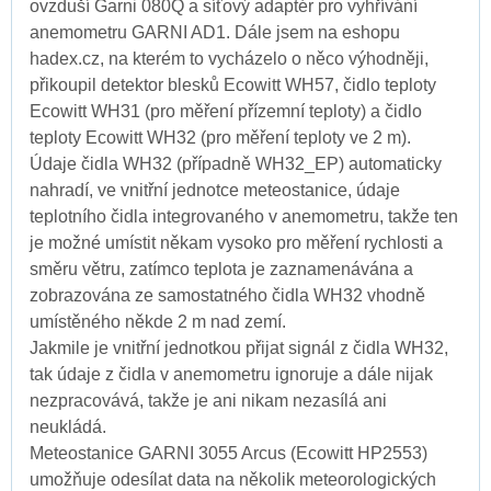
ovzduší Garni 080Q a síťový adaptér pro vyhřívání
anemometru GARNI AD1. Dále jsem na eshopu
hadex.cz, na kterém to vycházelo o něco výhodněji,
přikoupil detektor blesků Ecowitt WH57, čidlo teploty
Ecowitt WH31 (pro měření přízemní teploty) a čidlo
teploty Ecowitt WH32 (pro měření teploty ve 2 m).
Údaje čidla WH32 (případně WH32_EP) automaticky
nahradí, ve vnitřní jednotce meteostanice, údaje
teplotního čidla integrovaného v anemometru, takže ten
je možné umístit někam vysoko pro měření rychlosti a
směru větru, zatímco teplota je zaznamenávána a
zobrazována ze samostatného čidla WH32 vhodně
umístěného někde 2 m nad zemí.
Jakmile je vnitřní jednotkou přijat signál z čidla WH32,
tak údaje z čidla v anemometru ignoruje a dále nijak
nezpracovává, takže je ani nikam nezasílá ani
neukládá.
Meteostanice GARNI 3055 Arcus (Ecowitt HP2553)
umožňuje odesílat data na několik meteorologických