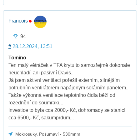
Francois
94
#
28.12.2024, 13:51
Tomino
Ten malý větráček v TFA krytu to samozřejmě dokonale
neuchladí, ani pasivní Davis..
Já jsem aktivní ventilaci pořešil externím, silnějším
potrubním ventilátorem napájeným solárním panelem..
Takže výkonná ventilace teplotního čidla běží od
rozednění do soumraku..
Investice to byla cca 2000,- Kč, dohromady se stanicí
cca 6500,- Kč, sakumprdum...
Mokrosuky, Pošumaví - 530mnm