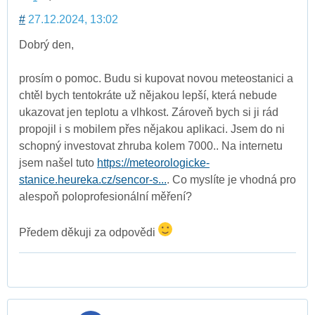
#
27.12.2024, 13:02
Dobrý den,
prosím o pomoc. Budu si kupovat novou meteostanici a
chtěl bych tentokráte už nějakou lepší, která nebude
ukazovat jen teplotu a vlhkost. Zároveň bych si ji rád
propojil i s mobilem přes nějakou aplikaci. Jsem do ni
schopný investovat zhruba kolem 7000.. Na internetu
jsem našel tuto
https://meteorologicke-
stanice.heureka.cz/sencor-s...
. Co myslíte je vhodná pro
alespoň poloprofesionální měření?
Předem děkuji za odpovědi