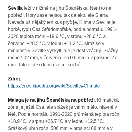
Sevilla
leží v nížině na jihu Španělska. Není to na
pobřeží. Hory zase nejsou tak daleko, ale Sierra
Nevada už nějaký ten kus pryč je. Klima v Seville je
horké, typu Csa Středomořské, podle normálu 1991-
2020 teplota roční +19.6 °C, v srpnu +28.6 °C a
červenci +28.5 °C, v lednu +11.2 °C. Mráz se v
minulosti v Seville vyskytl, ale je dost vzácný. Srážky
ročně 502 mm, v červenci jen 0.6 mm a v prosinci 77
mm. Takže jde o klima velmi suché.
Zdroj:
https://en.wikipedia.org/wiki/Seville#Climate
Malaga je na jihu Španělska na pobřeží.
Klimatická
zóna je ještě Csa, ale srážek je velmi málo, hlavně v
létě. Podle normálu 1991-2020 průměrná teplota roční
+18.9 °C, v srpnu +26.7 °C a v lednu +12.5 °C.
Srážkový úhrn roční 506 mm, v prosinci 88 mm a v