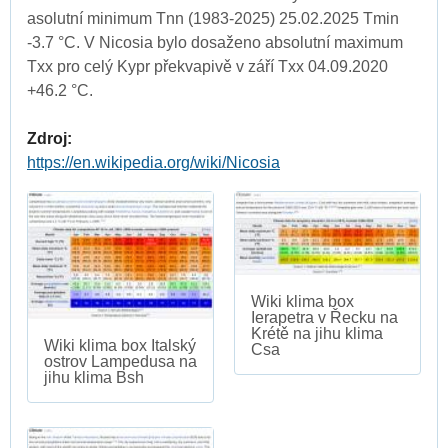
asolutní minimum Tnn (1983-2025) 25.02.2025 Tmin
-3.7 °C. V Nicosia bylo dosaženo absolutní maximum
Txx pro celý Kypr překvapivě v září Txx 04.09.2020
+46.2 °C.
Zdroj:
https://en.wikipedia.org/wiki/Nicosia
Wiki klima box
Ierapetra v Řecku na
Krétě na jihu klima
Wiki klima box Italský
Csa
ostrov Lampedusa na
jihu klima Bsh