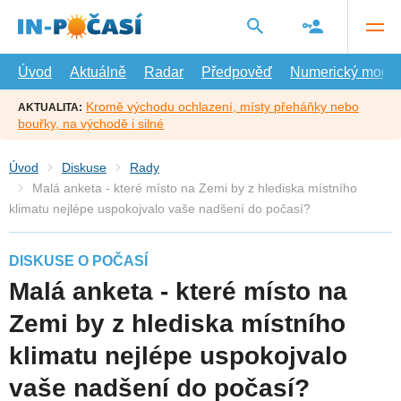
Přejít
na
hlavní
obsah
Úvod
Aktuálně
Radar
Předpověď
Numerický model
Kromě východu ochlazení, místy přeháňky nebo
AKTUALITA:
bouřky, na východě i silné
Úvod
Diskuse
Rady
Malá anketa - které místo na Zemi by z hlediska místního
klimatu nejlépe uspokojvalo vaše nadšení do počasí?
DISKUSE O POČASÍ
Malá anketa - které místo na
Zemi by z hlediska místního
klimatu nejlépe uspokojvalo
vaše nadšení do počasí?