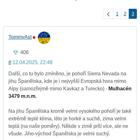
1
2
3
TommyAst
406
#
12.04.2025, 22:48
Další, co tu bylo zmíněno, je pohoří Sierra Nevada na
jihu Španělska, kde je i nejvyšší Evropská hora mimo
Alpy (samozřejmě mimo Kavkaz a Turecko) -
Mulhacén
3479 m.n.m.
Na jihu Španělska kromě velmi vysokého pohoří je také
extrémě teplé klima, léto je horké a suché, zima velmi
teplá (na naše poměry). Někde v zimě prší více, ale ne
všude. Jiho-východ Španělska je velmi suchý.