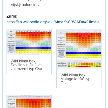
Iberijský poloostrov.
Zdroj:
https://en.wikipedia.org/wiki/Almer%C3%ADa#Climate...
Wiki klima box
Sevilla v nížině ve
vnitrozemí typ Csa
Wiki klima box
Malaga letiště typ
Csa