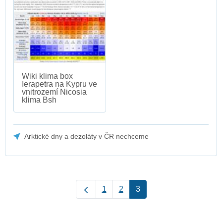
Wiki klima box
Ierapetra na Kypru ve
vnitrozemí Nicosia
klima Bsh
Arktické dny a dezoláty v ČR nechceme
1
2
3