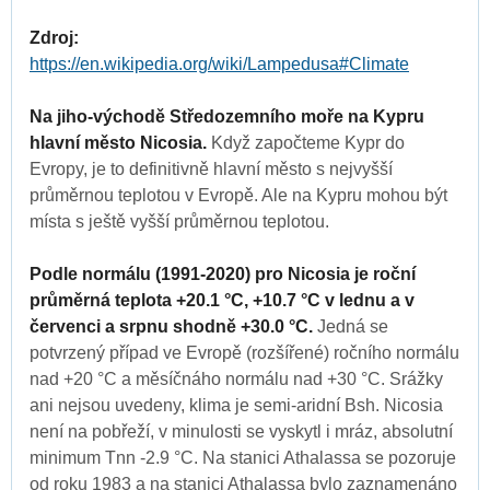
Zdroj:
https://en.wikipedia.org/wiki/Lampedusa#Climate
Na jiho-východě Středozemního moře na Kypru
hlavní město Nicosia.
Když započteme Kypr do
Evropy, je to definitivně hlavní město s nejvyšší
průměrnou teplotou v Evropě. Ale na Kypru mohou být
místa s ještě vyšší průměrnou teplotou.
Podle normálu (1991-2020) pro Nicosia je roční
průměrná teplota +20.1 °C, +10.7 °C v lednu a v
červenci a srpnu shodně +30.0 °C.
Jedná se
potvrzený případ ve Evropě (rozšířené) ročního normálu
nad +20 °C a měsíčnáho normálu nad +30 °C. Srážky
ani nejsou uvedeny, klima je semi-aridní Bsh. Nicosia
není na pobřeží, v minulosti se vyskytl i mráz, absolutní
minimum Tnn -2.9 °C. Na stanici Athalassa se pozoruje
od roku 1983 a na stanici Athalassa bylo zaznamenáno