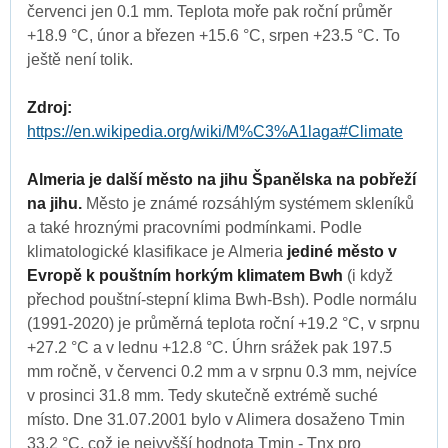
červenci jen 0.1 mm. Teplota moře pak roční průměr
+18.9 °C, únor a březen +15.6 °C, srpen +23.5 °C. To
ještě není tolik.
Zdroj:
https://en.wikipedia.org/wiki/M%C3%A1laga#Climate
Almeria je další město na jihu Španělska na pobřeží
na jihu.
Město je známé rozsáhlým systémem skleníků
a také hroznými pracovními podmínkami. Podle
klimatologické klasifikace je Almeria
jediné město v
Evropě k pouštním horkým klimatem Bwh
(i když
přechod pouštní-stepní klima Bwh-Bsh). Podle normálu
(1991-2020) je průměrná teplota roční +19.2 °C, v srpnu
+27.2 °C a v lednu +12.8 °C. Úhrn srážek pak 197.5
mm ročně, v červenci 0.2 mm a v srpnu 0.3 mm, nejvíce
v prosinci 31.8 mm. Tedy skutečně extrémě suché
místo. Dne 31.07.2001 bylo v Alimera dosaženo Tmin
33.2 °C, což je nejvyšší hodnota Tmin - Tnx pro