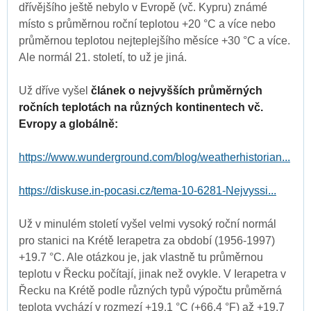
dřívějšího ještě nebylo v Evropě (vč. Kypru) známé
místo s průměrnou roční teplotou +20 °C a více nebo
průměrnou teplotou nejteplejšího měsíce +30 °C a více.
Ale normál 21. století, to už je jiná.
Už dříve vyšel
článek o nejvyšších průměrných
ročních teplotách na různých kontinentech vč.
Evropy a globálně:
https://www.wunderground.com/blog/weatherhistorian...
https://diskuse.in-pocasi.cz/tema-10-6281-Nejvyssi...
Už v minulém století vyšel velmi vysoký roční normál
pro stanici na Krétě Ierapetra za období (1956-1997)
+19.7 °C. Ale otázkou je, jak vlastně tu průměrnou
teplotu v Řecku počítají, jinak než ovykle. V Ierapetra v
Řecku na Krétě podle různých typů výpočtu průměrná
teplota vychází v rozmezí +19.1 °C (+66.4 °F) až +19.7