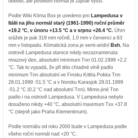
období, ale poslední normál je zajisté vyšší.
Podle Wiki Klima Box je uvedeno pro
Lampedusa v
Itálii na jihu normál starý (1961-1990) roční průměr
+19.2 °C, v únoru +13.5 °C a v srpnu +26.4 °C.
Úhrn
srážek je pak 319 mm ročně, 1.0 mm v červenci a 63
mm v listopadu. Klimatická zona je semi-aridní
Bsh.
Na
ostrově Lampedusa stanice nikdy nezaznamenala
mrazový den, absolutní minimum Tnn 01.02.1999 +2.2
°C. Tak to vypadá, že při této chladné vlně padlo
minimum Tnn absolutní ve Finsku Kittila Pokka Tnn
28.01.1999 -51.5 °C a v Norsku Karasjok 28.01.1999
-51.2 °C (0.2 °C nad absolutní Tnn). Mimo-jiné Tnn
padlo i na ostrově Lampedusa. V Lampedusa nebylo
dosaženo nikdy +40 °C, absolutní maximum Txx +37.8
°C (stejně jako Praha Klementinum).
Podle normálu od roku 2000 bude v Lampedusa podle
všeho roční normál nad +20 °C.