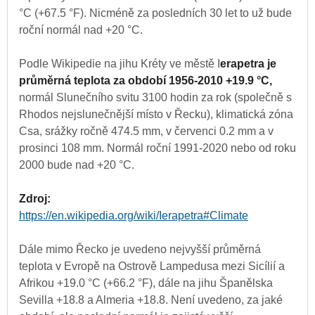
°C (+67.5 °F). Nicméně za posledních 30 let to už bude
roční normál nad +20 °C.
Podle Wikipedie na jihu Kréty ve městě I
erapetra je
průměrná teplota za období 1956-2010 +19.9 °C,
normál Slunečního svitu 3100 hodin za rok (společně s
Rhodos nejslunečnější místo v Řecku), klimatická zóna
Csa, srážky ročně 474.5 mm, v červenci 0.2 mm a v
prosinci 108 mm. Normál roční 1991-2020 nebo od roku
2000 bude nad +20 °C.
Zdroj:
https://en.wikipedia.org/wiki/Ierapetra#Climate
Dále mimo Řecko je uvedeno nejvyšší průměrná
teplota v Evropě na Ostrově Lampedusa mezi Sicílií a
Afrikou +19.0 °C (+66.2 °F), dále na jihu Španělska
Sevilla +18.8 a Almeria +18.8. Není uvedeno, za jaké