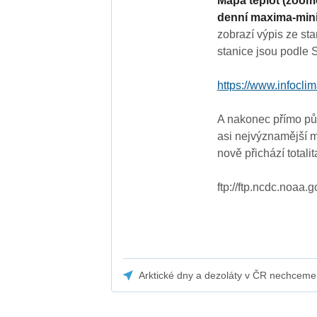
Mapa teplot (zoomo
denní maxima-minim
zobrazí výpis ze sta
stanice jsou podle 
https://www.infoclima
A nakonec přímo p
asi nejvýznamější m
nově přichází totalit
ftp://ftp.ncdc.noaa.
Arktické dny a dezoláty v ČR nechceme