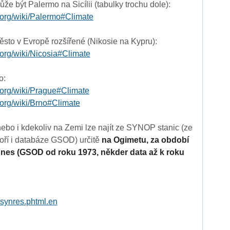
e být Palermo na Sicílii (tabulky trochu dole):
a.org/wiki/Palermo#Climate
město v Evropě rozšířené (Nikosie na Kypru):
.org/wiki/Nicosia#Climate
o:
a.org/wiki/Prague#Climate
a.org/wiki/Brno#Climate
nebo i kdekoliv na Zemi lze najít ze SYNOP stanic (ze
oří i databáze GSOD) určitě
na Ogimetu, za období
dnes (GSOD od roku 1973, někder data až k roku
gsynres.phtml.en