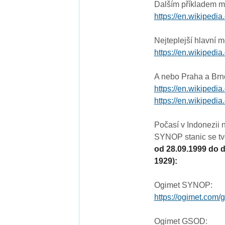
Dalším příkladem můž
https://en.wikipedi
Nejteplejší hlavní 
https://en.wikipedia
A nebo Praha a Brn
https://en.wikipedi
https://en.wikipedi
Počasí v Indonezii 
SYNOP stanic se tv
od 28.09.1999 do 
1929):
Ogimet SYNOP:
https://ogimet.com/
Ogimet GSOD: