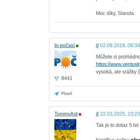
Moc díky, Standa
In-počasí
#
02.09.2019, 08:34
Můžete si prohlédno
https://www.ventusk
vysoká, ale srážky 
8441
Plzeň
TommyAst
#
22.03.2025, 23:23
Tak je to dotaz 5 let