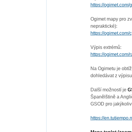
https://ogimet.com/
Ogimet mapy pro zvo
nepraktické):
https://ogimet.com/
Výpis extrémů:
https://ogimet.com/
Na Ogimetu je obtížn
dohledávat z výpisu
Další možností je
G
Španělštině a Anglič
GSOD pro jakýkoliv s
https://en.tutiempo.n