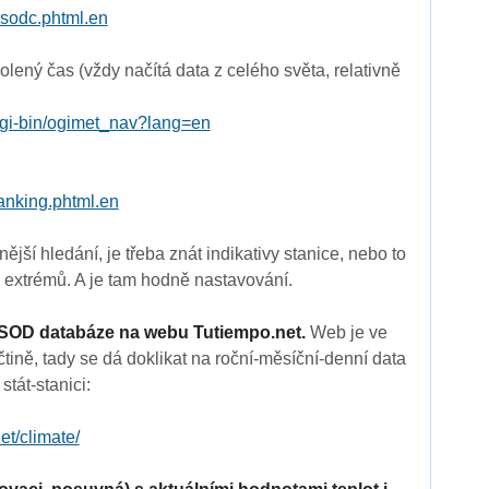
gsodc.phtml.en
lený čas (vždy načítá data z celého světa, relativně
cgi-bin/ogimet_nav?lang=en
ranking.phtml.en
ější hledání, je třeba znát indikativy stanice, nebo to
 extrémů. A je tam hodně nastavování.
SOD databáze na webu Tutiempo.net.
Web je ve
tině, tady se dá doklikat na roční-měsíční-denní data
tát-stanici:
et/climate/