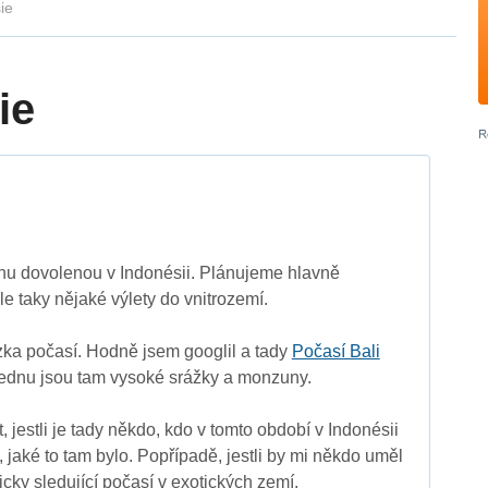
ie
ie
nu dovolenou v Indonésii. Plánujeme hlavně
le taky nějaké výlety do vnitrozemí.
zka počasí. Hodně jsem googlil a tady
Počasí Bali
 lednu jsou tam vysoké srážky a monzuny.
, jestli je tady někdo, kdo v tomto období v Indonésii
t, jaké to tam bylo. Popřípadě, jestli by mi někdo uměl
ricky sledující počasí v exotických zemí.