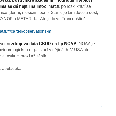
vaci, posuvná) s aktuálními hodnotami teplot i
a se dá najít i na infoclimat.f
r, po rozkliknutí se
nice (denní, měsíční, roční). Stanic je tam docela dost,
SYNOP a METAR dat. Ale je to ve Francouštině.
t.fr/fr/cartes/observations-m...
ůvodní
zdrojová data GSOD na ftp NOAA.
NOAA je
eteorologickou organizací v dějinách. V USA ale
a a instituci hrozí až zánik.
gov/pub/data/