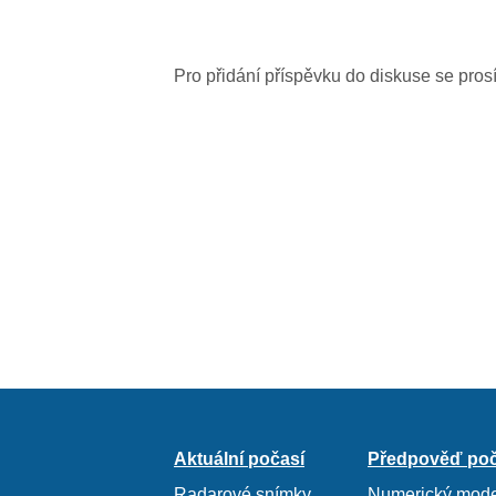
Pro přidání příspěvku do diskuse se pro
Aktuální počasí
Předpověď poč
Radarové snímky
Numerický mode