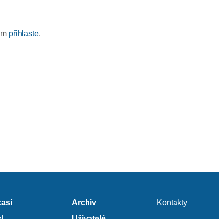
sím
přihlaste
.
así
Archiv
Kontakty
l
Uživatelé