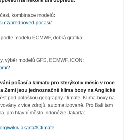
dpovědí na několik dní dopředu:
časí, kombinace modelů:
si.cz/predpoved-pocasi/
 podle modelu ECMWF, dobrá grafika:
y, výběr modelů GFS, ECMWF, ICON:
com/?
vání počasí a klimatu pro kterýkoliv měsíc v roce
na Zemi jsou jednoznačně klima boxy na Anglické
ěst pod pološkou geography-climate. Klima-boxy na
avovány z více zdrojů, automatizovaně. Pro Bali tam
ima, pro hlavní město Indonézie Jakarta:
.org/wiki/Jakarta#Climate