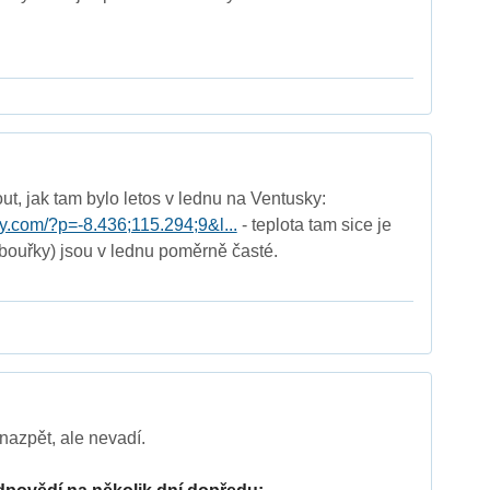
ut, jak tam bylo letos v lednu na Ventusky:
y.com/?p=-8.436;115.294;9&l...
- teplota tam sice je
(bouřky) jsou v lednu poměrně časté.
 nazpět, ale nevadí.