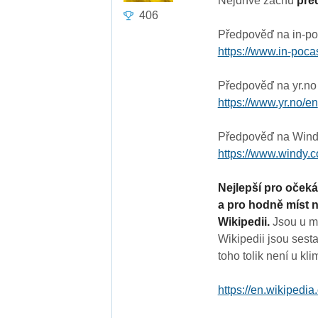
Nejdříve začnu
pře
406
Předpověď na in-po
https://www.in-poca
Předpověď na yr.no
https://www.yr.no/en
Předpověď na Wind
https://www.windy.
Nejlepší pro očeká
a pro hodně míst 
Wikipedii.
Jsou u m
Wikipedii jsou sest
toho tolik není u kl
https://en.wikipedia