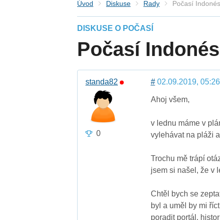
Úvod
Diskuse
Rady
Počasí Indonés
DISKUSE O POČASÍ
Počasí Indonés
standa82
#
02.09.2019, 05:26
Ahoj všem,
v lednu máme v plá
0
vylehávat na pláži a
Trochu mě trápí otá
jsem si našel, že v
Chtěl bych se zeptat
byl a uměl by mi říc
poradit portál, histo