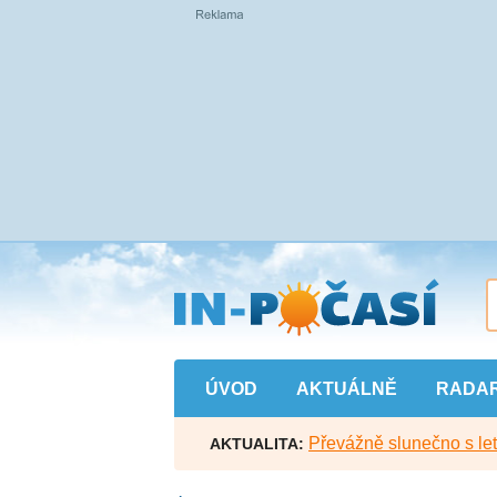
Přejít
na
hlavní
obsah
ÚVOD
AKTUÁLNĚ
RADA
Převážně slunečno s let
AKTUALITA: