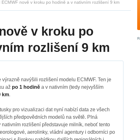
 ECMWF nově v kroku po hodině a v nativním rozlišení 9 km
ově v kroku po
vním rozlišení 9 km
 výrazně navýšili rozlišení modelu ECMWF. Ten je
oku až
po 1 hodině
a v nativním (tedy nejvyšším
9 km
.
usky pro vizualizaci dat nyní nabízí data ze všech
ějších předpovědních modelů na světě. Plná
ativním rozlišení představuje milník, neboť tento
eorologové, aerolinky, vládní agentury i odborníci po
inaci s širokou nabídkou dalších regionálních i