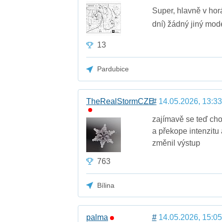
Super, hlavně v horá
dní) žádný jiný mod
13
Pardubice
TheRealStormCZE
#
14.05.2026, 13:33
zajímavě se teď cho
a překope intenzitu 
změnil výstup
763
Bílina
palma
#
14.05.2026, 15:05