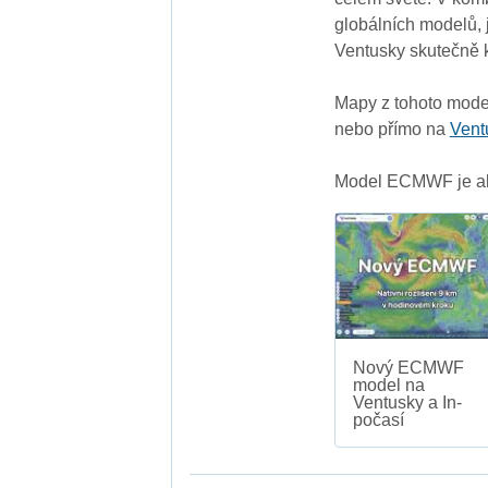
globálních modelů,
Ventusky skutečně k
Mapy z tohoto model
nebo přímo na
Vent
Model ECMWF je akt
Nový ECMWF
model na
Ventusky a In-
počasí