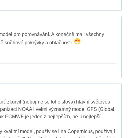
 model pro porovnávání. A konečně má i všechny
tně sněhové pokrývky a oblačnosti.
nč zkurvil (nebojme se toho slova) hlavní světovou
ganizaci NOAA i velmi významný model GFS (Global,
ak ECMWF je jeden z nejlepších, ne-li nejlepší.
valitní model, použív se i na Copernicus, používají