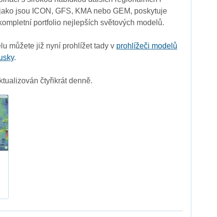
 jako jsou ICON, GFS, KMA nebo GEM, poskytuje
ompletní portfolio nejlepších světových modelů.
u můžete již nyní prohlížet tady v
prohlížeči modelů
usky
.
ualizován čtyřikrát denně.