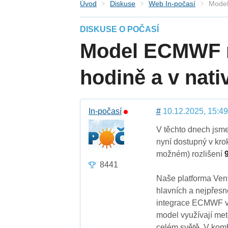
Úvod
Diskuse
Web In-počasí
Model
DISKUSE O POČASÍ
Model ECMWF n
hodině a v nati
In-počasí
#
10.12.2025, 15:49
V těchto dnech jsme
nyní dostupný v kr
možném) rozlišení
8441
Naše platforma Vent
hlavních a nejpřesn
integrace ECMWF v n
model využívají met
celém světě. V komb