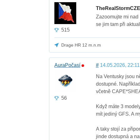
TheRealStormCZ
Zazoomujte mi nad K
se jim tam při aktua
515
Drage HR 12 m.n.m
AuraPočasí
#
14.05.2026, 22:11
Na Ventusky jsou ně
dostupné. Napříkla
včetně CAPE*SHE
56
Když máte 3 modely
mít jediný GFS. A my
A taky stojí za přip
jinde dostupná a na