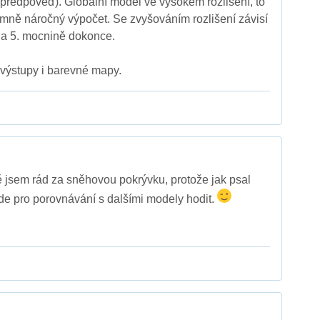
á předpověď). Globální model ve vysokém rozlišení, to
mně náročný výpočet. Se zvyšováním rozlišení závisí
na 5. mocnině dokonce.
ýstupy i barevné mapy.
 jsem rád za sněhovou pokrývku, protože jak psal
ude pro porovnávání s dalšími modely hodit.