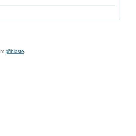
sím
přihlaste
.