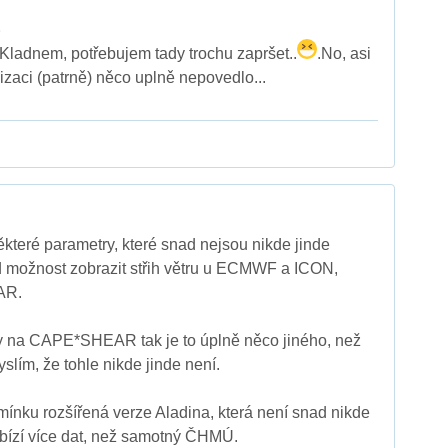
E
ladnem, potřebujem tady trochu zapršet..
.No, asi
lizaci (patrně) něco uplně nepovedlo...
které parametry, které snad nejsou nikde jinde
d možnost zobrazit střih větru u ECMWF a ICON,
AR.
 na CAPE*SHEAR tak je to úplně něco jiného, než
slím, že tohle nikde jinde není.
omínku rozšířená verze Aladina, která není snad nikde
bízí více dat, než samotný ČHMÚ.