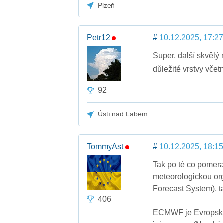
Plzeň
Petr12
#
10.12.2025, 17:27
Super, další skvělý
důležité vrstvy vče
92
Ústí nad Labem
TommyAst
#
10.12.2025, 18:15
Tak po té co pomera
meteorologickou or
Forecast System), t
406
ECMWF je Evropský k