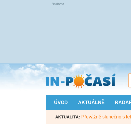
Přejít
na
hlavní
obsah
ÚVOD
AKTUÁLNĚ
RADA
Převážně slunečno s let
AKTUALITA: