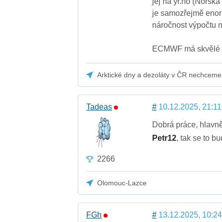
jej na yr.no (Norsk
je samozřejmě enor
náročnost výpočtu 
ECMWF má skvělé v
Arktické dny a dezoláty v ČR nechceme
Tadeas
#
10.12.2025, 21:11
Dobrá práce, hlavně
Petr12
, tak se to b
2266
Olomouc-Lazce
FGh
#
13.12.2025, 10:24