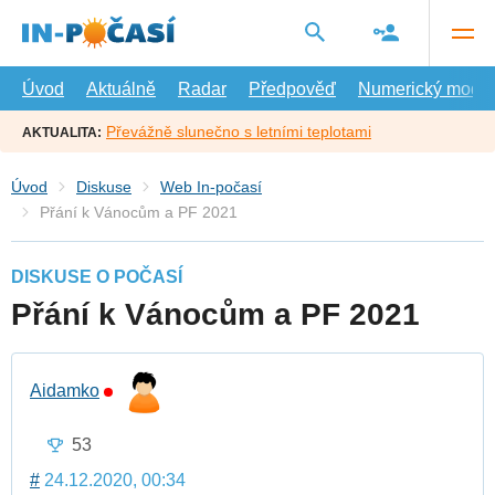
Přejít
na
hlavní
obsah
Úvod
Aktuálně
Radar
Předpověď
Numerický model
Převážně slunečno s letními teplotami
AKTUALITA:
Úvod
Diskuse
Web In-počasí
Přání k Vánocům a PF 2021
DISKUSE O POČASÍ
Přání k Vánocům a PF 2021
Aidamko
53
#
24.12.2020, 00:34