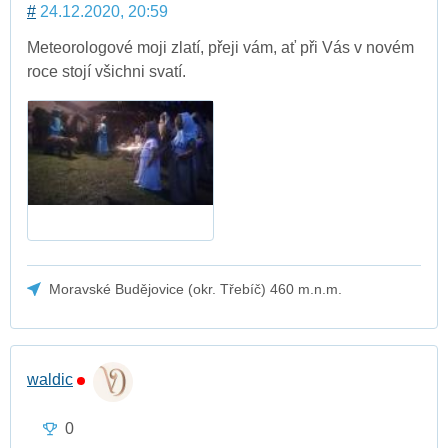
#
24.12.2020, 20:59
Meteorologové moji zlatí, přeji vám, ať při Vás v novém
roce stojí všichni svatí.
Moravské Budějovice (okr. Třebíč) 460 m.n.m.
waldic
0