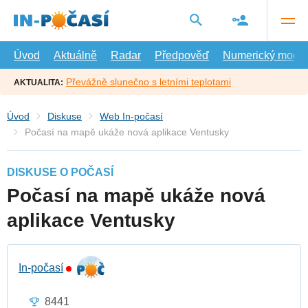
Přejít
na
hlavní
obsah
Úvod
Aktuálně
Radar
Předpověď
Numerický model
Převážně slunečno s letními teplotami
AKTUALITA:
Úvod
Diskuse
Web In-počasí
Počasí na mapě ukáže nová aplikace Ventusky
DISKUSE O POČASÍ
Počasí na mapě ukáže nová
aplikace Ventusky
In-počasí
8441