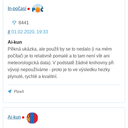
In-počasí
8441
#
01.02.2020, 19:33
Ai-kun
Pěkná ukázka, ale použít by se to nedalo (i na mém
počítači je to relativně pomalé a to tam není vítr ani
meteorologická data). V podstatě žádné knihovny při
vývoji nepoužíváme - proto je to ve výsledku hezky
plynulé, rychlé a kvalitní.
Plzeň
Ai-kun