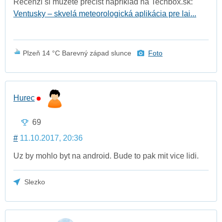
Recenzi si můžete přečíst například na Techbox.sk:
Ventusky – skvelá meteorologická aplikácia pre lai...
Plzeň 14 °C Barevný západ slunce
Foto
Hurec
69
#
11.10.2017, 20:36
Uz by mohlo byt na android. Bude to pak mit vice lidi.
Slezko