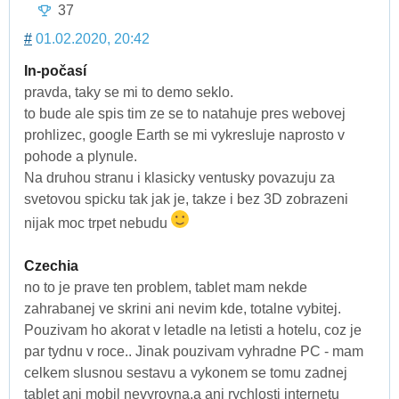
37
#
01.02.2020, 20:42
In-počasí
pravda, taky se mi to demo seklo.
to bude ale spis tim ze se to natahuje pres webovej
prohlizec, google Earth se mi vykresluje naprosto v
pohode a plynule.
Na druhou stranu i klasicky ventusky povazuju za
svetovou spicku tak jak je, takze i bez 3D zobrazeni
nijak moc trpet nebudu
Czechia
no to je prave ten problem, tablet mam nekde
zahrabanej ve skrini ani nevim kde, totalne vybitej.
Pouzivam ho akorat v letadle na letisti a hotelu, coz je
par tydnu v roce.. Jinak pouzivam vyhradne PC - mam
celkem slusnou sestavu a vykonem se tomu zadnej
tablet ani mobil nevyrovna,a ani rychlosti internetu