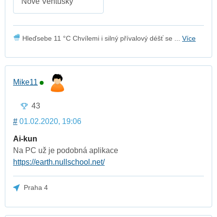
Nové Ventusky
Hleďsebe 11 °C Chvílemi i silný přívalový déšť se ...
Více
Mike11
43
#
01.02.2020, 19:06
Ai-kun
Na PC už je podobná aplikace
https://earth.nullschool.net/
Praha 4