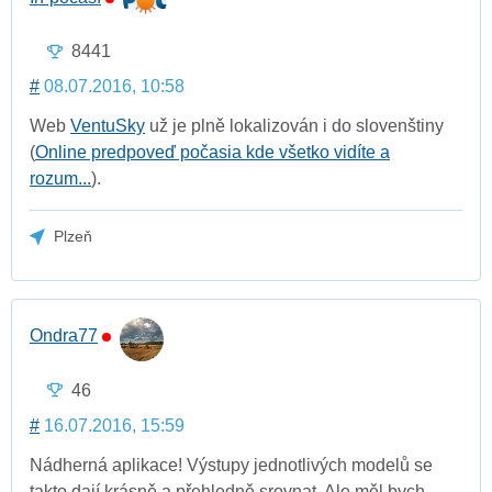
8441
#
08.07.2016, 10:58
Web
VentuSky
už je plně lokalizován i do slovenštiny
(
Online predpoveď počasia kde všetko vidíte a
rozum...
).
Plzeň
Ondra77
46
#
16.07.2016, 15:59
Nádherná aplikace! Výstupy jednotlivých modelů se
takto dají krásně a přehledně srovnat. Ale měl bych