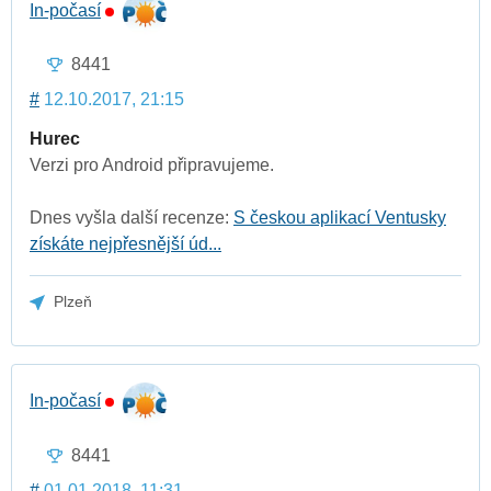
In-počasí
8441
#
12.10.2017, 21:15
Hurec
Verzi pro Android připravujeme.
Dnes vyšla další recenze:
S českou aplikací Ventusky
získáte nejpřesnější úd...
Plzeň
In-počasí
8441
#
01.01.2018, 11:31