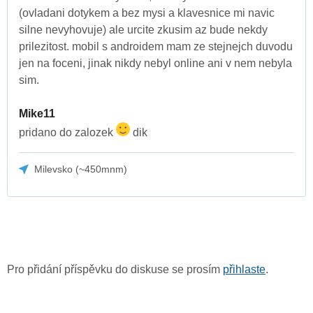
(ovladani dotykem a bez mysi a klavesnice mi navic
silne nevyhovuje) ale urcite zkusim az bude nekdy
prilezitost. mobil s androidem mam ze stejnejch duvodu
jen na foceni, jinak nikdy nebyl online ani v nem nebyla
sim.
Mike11
pridano do zalozek
dik
Milevsko (~450mnm)
Pro přidání příspěvku do diskuse se prosím
přihlaste
.