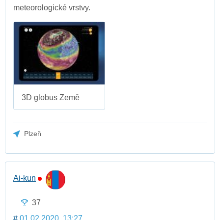
meteorologické vrstvy.
3D globus Země
Plzeň
Ai-kun
37
#
01.02.2020, 13:27