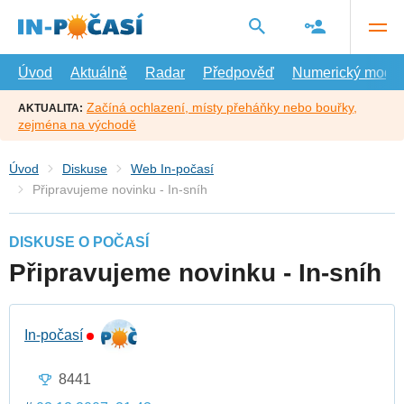
Přejít
na
hlavní
obsah
Úvod
Aktuálně
Radar
Předpověď
Numerický model
Začíná ochlazení, místy přeháňky nebo bouřky,
AKTUALITA:
zejména na východě
Úvod
Diskuse
Web In-počasí
Připravujeme novinku - In-sníh
DISKUSE O POČASÍ
Připravujeme novinku - In-sníh
In-počasí
8441