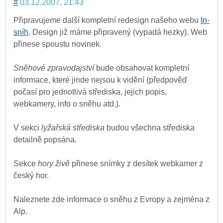
#
03.12.2007, 21:43
Připravujeme další kompletní redesign našeho webu
In-
sníh
. Design již máme připravený (vypadá hezky). Web
přinese spoustu novinek.
Sněhové zpravodajství
bude obsahovat kompletní
informace, které jinde nejsou k vidění (předpověď
počasí pro jednotlivá střediska, jejich popis,
webkamery, info o sněhu atd.).
V sekci
lyžařská střediska
budou všechna střediska
detailně popsána.
Sekce
hory živě
přinese snímky z desítek webkamer z
český hor.
Naleznete zde informace o sněhu z Evropy a zejména z
Alp.