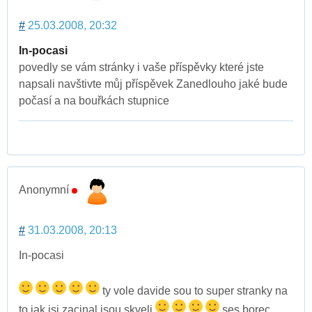
#
25.03.2008, 20:32
In-pocasi
povedly se vám stránky i vaše příspěvky které jste
napsali navštivte můj příspěvek Zanedlouho jaké bude
počasí a na bouřkách stupnice
Anonymní
#
31.03.2008, 20:13
In-pocasi
ty vole davide sou to super stranky na
to jak jsi zacinal jsou skveli
ses borec