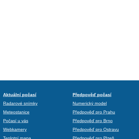
Aktuální počasí
Předpověď počasí
Radarové snímky
Numerický model
Meteostanice
Předpověď pro Prahu
Počasí u vás
Předpověď pro Brno
Webkamery
Předpověď pro Ostravu
Teplotní mapa
Předpověď pro Plzeň