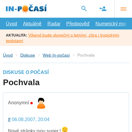
Přejít
na
hlavní
obsah
Úvod
Aktuálně
Radar
Předpověď
Numerický model
Víkend bude slunečný s letními, zítra i tropickými
AKTUALITA:
teplotami
Úvod
Diskuse
Web In-počasí
Pochvala
DISKUSE O POČASÍ
Pochvala
Anonymní
#
06.08.2007, 20:04
Nové stránky jsou super !