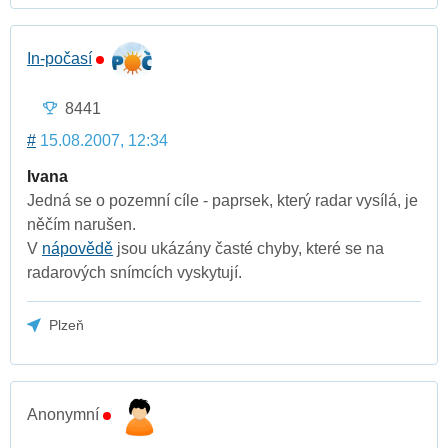
In-počasí
8441
#
15.08.2007, 12:34
Ivana
Jedná se o pozemní cíle - paprsek, který radar vysílá, je
něčím narušen.
V
nápovědě
jsou ukázány časté chyby, které se na
radarových snímcích vyskytují.
Plzeň
Anonymní