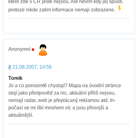
ktere zde v CR jeste nejsou. Ale nevim kdy jej spusti,
protoze nikde zatim informace nemaji zobrazene.
Anonymní
#
21.08.2007, 14:56
Tomik
Jo a co porosimtě chystají? Mapa na úvodní stránce
stojí jako předpověď za nic, aktuální příliš nejsou,
nemají radar, web je přeplácaný reklamou atd. In-
počasí se mi líbí mnohem víc a jsou přesnjší a
aktuálnější.