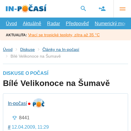
Přejít
na
hlavní
obsah
Úvod
Aktuálně
Radar
Předpověď
Numerický model
Vrací se tropické teploty, zítra až 35 °C
AKTUALITA:
Úvod
Diskuse
Články na In-počasí
Bílé Velikonoce na Šumavě
DISKUSE O POČASÍ
Bílé Velikonoce na Šumavě
In-počasí
8441
#
12.04.2009, 11:29