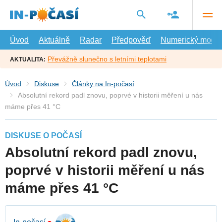
Přejít
na
hlavní
obsah
Úvod
Aktuálně
Radar
Předpověď
Numerický model
Převážně slunečno s letními teplotami
AKTUALITA:
Úvod
Diskuse
Články na In-počasí
Absolutní rekord padl znovu, poprvé v historii měření u nás
máme přes 41 °C
DISKUSE O POČASÍ
Absolutní rekord padl znovu,
poprvé v historii měření u nás
máme přes 41 °C