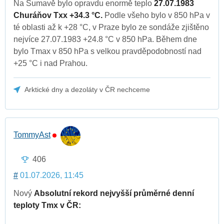
Na Šumavě bylo opravdu enormě teplo
27.07.1983
Churáňov Txx +34.3 °C.
Podle všeho bylo v 850 hPa v
té oblasti až k +28 °C, v Praze bylo ze sondáže zjištěno
nejvíce 27.07.1983 +24.8 °C v 850 hPa. Během dne
bylo Tmax v 850 hPa s velkou pravděpodobností nad
+25 °C i nad Prahou.
Arktické dny a dezoláty v ČR nechceme
TommyAst
406
#
01.07.2026, 11:45
Nový
Absolutní rekord nejvyšší průměrné denní
teploty Tmx v ČR: