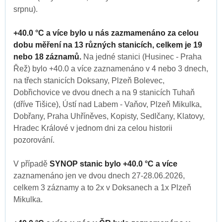
srpnu).
+40.0 °C a více bylo u nás zazmamenáno za celou
dobu měření na 13 různých stanicích, celkem je 19
nebo 18 záznamů.
Na jedné stanici (Husinec - Praha
Řež) bylo +40.0 a více zaznamenáno v 4 nebo 3 dnech,
na třech stanicích Doksany, Plzeň Bolevec,
Dobřichovice ve dvou dnech a na 9 stanicích Tuhaň
(dříve Tišice), Ústí nad Labem - Vaňov, Plzeň Mikulka,
Dobřany, Praha Uhříněves, Kopisty, Sedlčany, Klatovy,
Hradec Králové v jednom dni za celou historii
pozorování.
V případě
SYNOP stanic bylo +40.0 °C a více
zaznamenáno jen ve dvou dnech 27-28.06.2026,
celkem 3 záznamy a to 2x v Doksanech a 1x Plzeň
Mikulka.