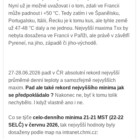
Nyní už je možné uvažovat i o tom, zdali ve Francii
může padnout i +50 °C. Tedy zatím i ve Španělsku,
Portugalsku, Itálii, Řecku je k tomu kus, ale tyhle země
už 47-48 °C daly a ne jednou. Nejvyšší maxima Txx by
nebyla dosažena ve Francii v Paříži, ale právě v závětří
Pyreneí, na jiho, západě či jiho-východě.
27-28.06.2026 padl v ČR absolutní rekord nejvyšší
průměrné denní teploty a samozřejmě nejvyšších
maxim.
Pad ale také rekord nejvyššího minima jak
se předpokládalo ?
Nakonec ne, byť k tomu tolik
nechybělo. I když vlastně ano i ne.
Co se týče
celo-denního minima 21-21 MST (22-22
SELČ) v červnu 2026,
tak nejvyšší hodnoty byly
dosaženy podle map na intranet.chmi.cz: