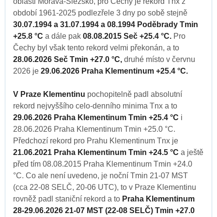
oblasti Morava-Slezsko, pro Čechy je rekord Tnx z
období 1961-2025 podlezřele 3 dny po sobě stejně
30.07.1994 a 31.07.1994 a 08.1994 Poděbrady Tmin
+25.8 °C
a dále pak
08.08.2015 Seč +25.4 °C.
Pro
Čechy byl však tento rekord velmi překonán, a to
28.06.2026 Seč Tmin +27.0 °C,
druhé místo v červnu
2026 je
29.06.2026 Praha Klementinum +25.4 °C.
V Praze Klementinu
pochopitelně padl absolutní
rekord nejvyššího celo-denního minima Tnx a to
29.06.2026 Praha Klementinum Tmin +25.4 °C
i
28.06.2026 Praha Klementinum Tmin +25.0 °C.
Předchozí rekord pro Prahu Klementinum Tnx je
21.06.2021 Praha Klementinum Tmin +24.5 °C
a ještě
před tím 08.08.2015 Praha Klementinum Tmin +24.0
°C. Co ale není uvedeno, je noční Tmin 21-07 MST
(cca 22-08 SELČ, 20-06 UTC), to v Praze Klementinu
rovněž padl staniční rekord a to
Praha Klementinum
28-29.06.2026 21-07 MST (22-08 SELČ) Tmin +27.0