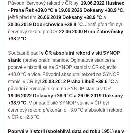
Původní červnový rekord v ČR byl
19.06.2022 Husinec
- Praha Řež +39.0 °C a 19.06.2026 Doksany +38.9 °C,
ještě před tím
26.06.2019 Doksany +38.9 °C
a
30.06.2019 Dobřichovice +38.8 °C.
Ještě před tím byl
červnový rekord pro ČR
22.06.2000 Brno Žabovřesky
+38.2 °C.
Současně padl
v ČR absolutní rekord v síti SYNOP
stanic
(profesionální stanice, Ogimetové stanice) a
poprvé v historii se na SYNOP stanici v ČR objevilo
+40.0 °C a více. Původní absolutní rekord na SYNOP
stanici v ČR byl
20.08.2012 Praha Libuš +39.6 °C
a
původní červnový rekord na SYNOP stanici v ČR
19.06.2022 Doksany +38.9 °C a 26.06.2019 Doksany
+38.9 °C.
V případě sítě SYNOP stanic v ČR byl
červnový rekord překonán o +3.0 °C a absolutní rekord
v ČR o +2.3 °C.
Poprvé v historii (spolehlivá data od roku 1951) se v