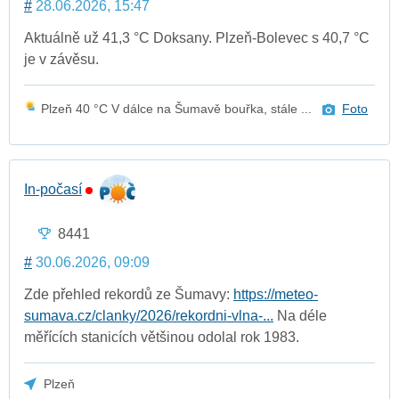
#
28.06.2026, 15:47
Aktuálně už 41,3 °C Doksany. Plzeň-Bolevec s 40,7 °C
je v závěsu.
Plzeň 40 °C V dálce na Šumavě bouřka, stále ...
Foto
In-počasí
8441
#
30.06.2026, 09:09
Zde přehled rekordů ze Šumavy:
https://meteo-
sumava.cz/clanky/2026/rekordni-vlna-...
Na déle
měřících stanicích většinou odolal rok 1983.
Plzeň