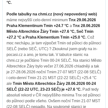
°C.
Podle tabulky na chmi.cz (nový nepovedený web)
máme nejvyšší celo-denní minimum
Tnx 29.06.2026
Praha Klementinum Tmin +24.7 °C
a
Tnx 28.06.2026
Město Albrechtice Žáry Tmin +27.6 °C, Seč Tmin
+27.2 °C a Praha Klementium Tmin +25.0 °C.
Což
moc nechápu, je tam výpočet Tmin od půloci do půlnoci
SELČ (nebo SEČ, UTC) ? Zkouknul jsem grafy na in-
pocasi.cz a ano, je tomu tak. V tabulce stanic na
chmi.cz je počítáno Tmin 00-24 SELČ. Na stanici Město
Albrechtice Žáry bylo večer 27.06.2026 chladněji a tak
je 27-28.06.2026 noční Tmim 27-07 MST (22-08 SELČ)
i celo-denní Tmin 21-21 MST (22-22 SELČ) +25.4 °C
ale
Tmin Město Albrechtice Žáry 28.06.2026 00-24
SELČ (22-22 UTC, 23-23 SEČ) je +27.6 °C.
Padl tedy
absolutí rekord v ČR nejvyššího minima Tnx od půlnoci
do půlnoci podle všeho. Ovšem noční Tmin 21-07 MST
(22-08 SELČ) nepadlo. Na soukromé stanici je