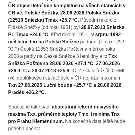
ČR objevil letní den kompletně na všech stanicích v
ČR vč. Polské Sněžky. 28.06.2026 Polská Sněžka
(12510 Sniezka) Tmax +25.7 °C.
Původní rekord z
Polské Sněžky (od roku 1951) byl
28.07.2013 Sniezka
PL Tmax +24.6 °C.
Před rokem 1951 -
v srpnu 1892
měl letní den na Polské Sněžce
padnout (Tmax +25.9
°C ?) Česká 11653 Sněžka Poštovna měří od roku
2008 a padly na České Sněžce 3 letní dny a to
Txx
Sněžka Poštovna 28.06.2026 +27.1 °C, 27.06.2026
+26.0 °C a 28.07.2013 +25.8 °C.
Ze staniční sítě CHMI
(vč. doplňkových stanic) bylo v ČR nejnižší maximum
Txn 27.06.2026 Luční bouda +25.7 °C a 28.06.2026
Praděd +26.2 °C.
Současně také padl
absolutnní rekord nejvyššího
maxima Txx, průměrné teploty Tmx, i minima Tnx
pro Prahu Klementinum.
Na konečná data ještě bude
potřeba počkat.