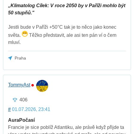
„Klimatolog Cílek: V roce 2050 by v Paříži mohlo být
50 stupňů."
Jestli bude v Paříži +50°C tak je to něco jako konec
světa.
Těžko představit, ale asi ten pán ví o čem
mluví.
Praha
TommyAst
406
#
01.07.2026, 23:41
AuraPočasí
Francie je sice poblíž Atlantiku, ale právě když přijde ta