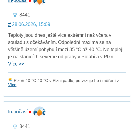
In-počasí
8441
#
28.06.2026, 15:09
Teploty jsou dnes ještě více extrémní než včera v
souladu s očekáváním. Odpolední maxima se na
většině území pohybují mezi 35 °C až 40 °C. Nejtepleji
je na stanicích severně od prahy v Polabí a v Plzni....
Více >>
Plzeň 40 °C 40 °C v Plzni padlo, potvrzuje ho i měření z ...
Více
In-počasí
8441