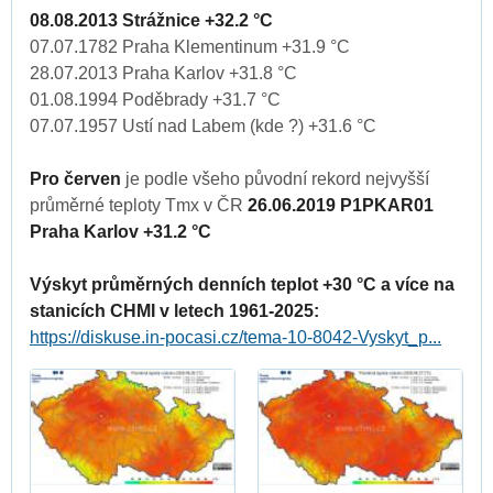
08.08.2013 Strážnice +32.2 °C
07.07.1782 Praha Klementinum +31.9 °C
28.07.2013 Praha Karlov +31.8 °C
01.08.1994 Poděbrady +31.7 °C
07.07.1957 Ustí nad Labem (kde ?) +31.6 °C
Pro červen
je podle všeho původní rekord nejvyšší
průměrné teploty Tmx v ČR
26.06.2019 P1PKAR01
Praha Karlov +31.2 °C
Výskyt průměrných denních teplot +30 °C a více na
stanicích CHMI v letech 1961-2025:
https://diskuse.in-pocasi.cz/tema-10-8042-Vyskyt_p...