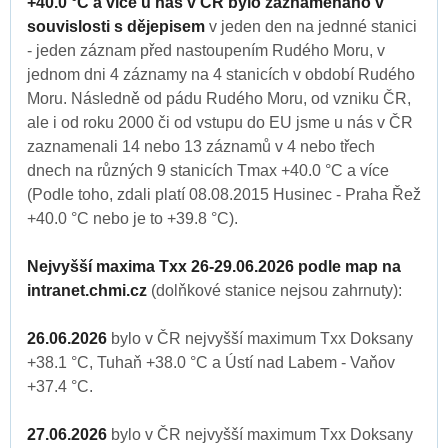
+40.0 °C a více u nás v ČR bylo zaznamenáno v
souvislosti s dějepisem
v jeden den na jednné stanici
- jeden záznam před nastoupením Rudého Moru, v
jednom dni 4 záznamy na 4 stanicích v období Rudého
Moru. Následně od pádu Rudého Moru, od vzniku ČR,
ale i od roku 2000 či od vstupu do EU jsme u nás v ČR
zaznamenali 14 nebo 13 záznamů v 4 nebo třech
dnech na různých 9 stanicích Tmax +40.0 °C a více
(Podle toho, zdali platí 08.08.2015 Husinec - Praha Řež
+40.0 °C nebo je to +39.8 °C).
Nejvyšší maxima Txx 26-29.06.2026 podle map na
intranet.chmi.cz
(dolňkové stanice nejsou zahrnuty):
26.06.2026
bylo v ČR nejvyšší maximum Txx Doksany
+38.1 °C, Tuhaň +38.0 °C a Ústí nad Labem - Vaňov
+37.4 °C.
27.06.2026
bylo v ČR nejvyšší maximum Txx Doksany