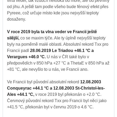
vlna veder, tak vzduch nefouká od moře, ale od pevniny
od jihu. A ještě tam podle všeho bude fénový efekt přes
Pyreee, což určuje místo kde jsou nejvyšší teploty
dosaženy.
V roce 2019 byla ta vlna veder ve Francii ještě
silější,
co se maxim týče. Ale ty úplně nejvyšší teploty
byly na poměrně malé oblasti. Absolutní rekord Txx pro
Francii padl
28.06.2019 Le Triadou +46.1 °C a
Verargues +46.0 °C.
U nás v ČR také bylo v
předpovědích v 850 hPa +27 °C a ThetaE v 850 hPa až
+81 °C, ale nevyšlo to u nás, ve Francii ano.
Ve Francii byl původní absolutní rekord
12.08.2003
Conqueyrac +44.1 °C a 12.08.2003 St-Christol-les-
Ales +44.1 °C,
v roce 2019 byl překonán o +2.0 °C.
Červnový původní rekord Txx pro Francii byl něci jako
+41.5 °C, překonán byl v červnu 2019 o 4.6 °C.