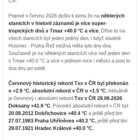
ČR.
Poprvé v červnu 2026 došlo k tomu že na
některých
stanicích v historii záznamů je více super-
tropických dnů s Tmax +40.0 °C a více.
Dříve to na
všech stanicích byl jeden jediný den, i když vlastně
Husinec - Praha Řež možná měla tyto dny dva.
Současně je na některých stanicích více než jeden den
s Tmax +40.0 °C a více v jednom roce i měsíci a jsou to
dva dny po sobě.
Červnový historický rekord Txx v ČR byl překonán
o +2.9 °C, absolutní rekord v ČR o +1.5 °C.
Aktuálně
je červnový i absolutní rekord
Txx v ČR 28.06.2026
Doksany +41.9 °C.
Původní absolutní rekord v ČR byl
20.08.2012 Dobřichovice +40.4 °C
a ještě před tím
27.07.1983 Praha Uhříněves +40.2 °C,
ještě před tím
29.07.1921 Hradec Králové +40.0 °C.