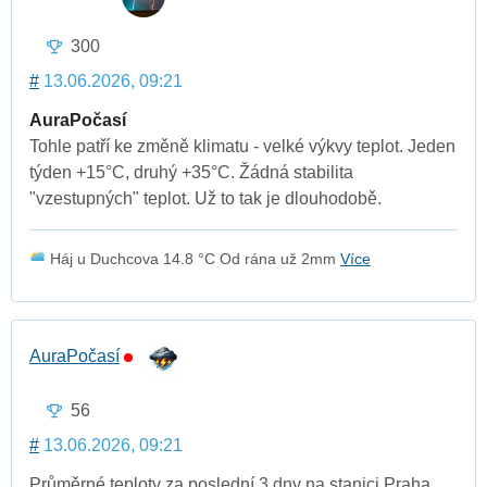
300
#
13.06.2026, 09:21
AuraPočasí
Tohle patří ke změně klimatu - velké výkvy teplot. Jeden
týden +15°C, druhý +35°C. Žádná stabilita
"vzestupných" teplot. Už to tak je dlouhodobě.
Háj u Duchcova 14.8 °C Od rána už 2mm
Více
AuraPočasí
56
#
13.06.2026, 09:21
Průměrné teploty za poslední 3 dny na stanici Praha