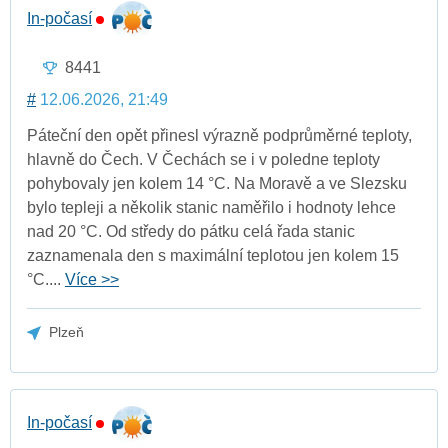
In-počasí
8441
#
12.06.2026, 21:49
Páteční den opět přinesl výrazně podprůměrné teploty,
hlavně do Čech. V Čechách se i v poledne teploty
pohybovaly jen kolem 14 °C. Na Moravě a ve Slezsku
bylo tepleji a několik stanic naměřilo i hodnoty lehce
nad 20 °C. Od středy do pátku celá řada stanic
zaznamenala den s maximální teplotou jen kolem 15
°C....
Více >>
Plzeň
In-počasí