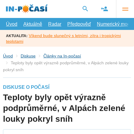
Přejít
na
hlavní
obsah
Úvod
Aktuálně
Radar
Předpověď
Numerický model
Víkend bude slunečný s letními, zítra i tropickými
AKTUALITA:
teplotami
Úvod
Diskuse
Články na In-počasí
Teploty byly opět výrazně podprůměrné, v Alpách zelené louky
pokryl sníh
DISKUSE O POČASÍ
Teploty byly opět výrazně
podprůměrné, v Alpách zelené
louky pokryl sníh