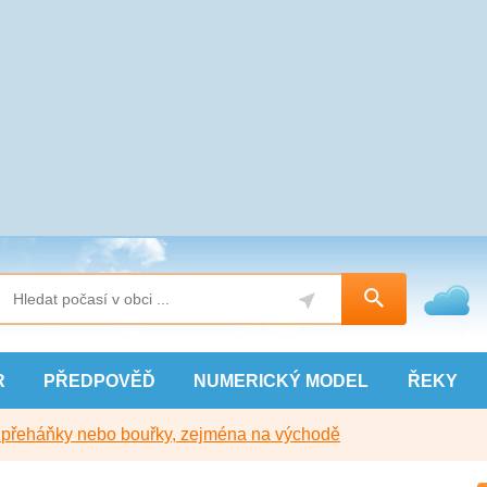
R
PŘEDPOVĚĎ
NUMERICKÝ
MODEL
ŘEKY
y přeháňky nebo bouřky, zejména na východě