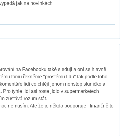
 vypadá jak na novinkách
y
rování na Facebooku také sleduji a oni se hlavně
vému tomu řekněme "prostému lidu" tak podle toho
 komentáře lidí co chtějí jenom nonstop sluníčko a
. Pro tyhle lidi asi roste jídlo v supermarketech
ím zůstává rozum stát.
moc nemusím. Ale že je někdo podporuje i finančně to