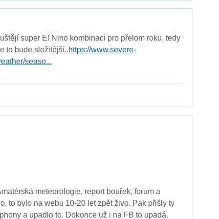
štějí super El Nino kombinaci pro přelom roku, tedy
 to bude složitější..
https://www.severe-
eather/seaso...
Amatérská meteorologie, report bouřek, forum a
o, to bylo na webu 10-20 let zpět živo. Pak přišly ty
rtphony a upadlo to. Dokonce už i na FB to upadá.