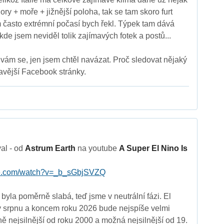
hory + moře + jižnější poloha, tak se tam skoro furt
m často extrémní počasí bych řekl. Týpek tam dává
kde jsem neviděl tolik zajímavých fotek a postů...
uvám se, jen jsem chtěl navázat. Proč sledovat nějaký
avější Facebook stránky.
val - od
Astrum Earth
na youtube
A Super El Nino Is
be.com/watch?v=_b_sGbjSVZQ
byla poměrně slabá, teď jsme v neutrální fázi. El
v srpnu a koncem roku 2026 bude nejspíše velmi
ě nejsilnější od roku 2000 a možná nejsilnější od 19.