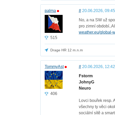
palma
#
20.06.2026, 09:45
No, a na SW už spou
pro zimní období..Ale
weather.eu/global-w
515
Drage HR 12 m.n.m
TommyAst
#
20.06.2026, 12:42
Fstorm
JohnyG
Neuro
406
Lovci bouřek resp. 
všechny ty věci okol
sociální sítě a sma