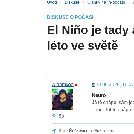
Úvod
Diskuse
Články na In-počasí
DISKUSE O POČASÍ
El Niño je tady 
léto ve světě
Aidamkoo
#
13.06.2026, 16:07
Neuro
Já tě chápu, sám js
apod. Tohle chápu. 
85
Brno-Řečkovice a Mokrá Hora