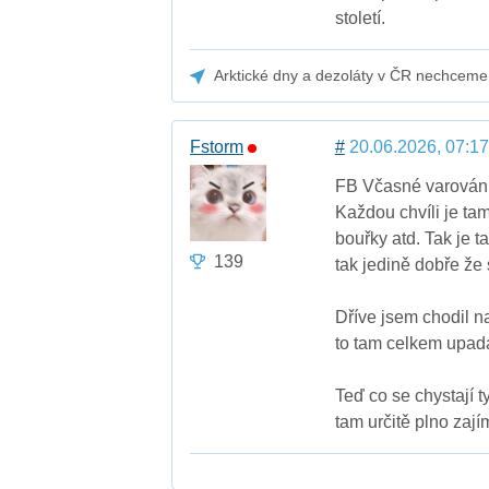
století.
Arktické dny a dezoláty v ČR nechceme
Fstorm
#
20.06.2026, 07:17
FB Včasné varování 
Každou chvíli je ta
bouřky atd. Tak je t
139
tak jedině dobře že 
Dříve jsem chodil n
to tam celkem upa
Teď co se chystají 
tam určitě plno zají