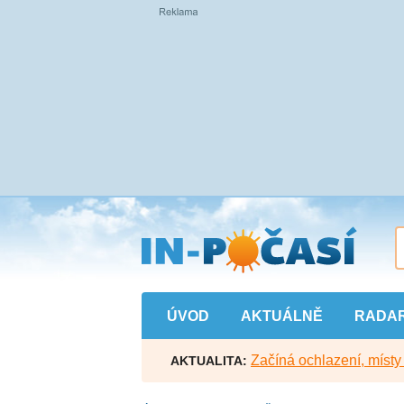
Přejít
na
hlavní
obsah
ÚVOD
AKTUÁLNĚ
RADA
Začíná ochlazení, míst
AKTUALITA: