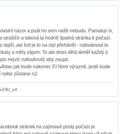
stní názor a psát ho sem radši nebudu. Pamatuji si,
za strašiče a taková ta hodně špatná stránka k počasí.
lepší, ale furt je to na styl přehánět - nafouknout to
klikaly a měly zájem. To ale dnes dělá téměř každý (i
pis nejvíc nafouknutý aby zaujal.
vědav jak bude nakonec El Nino výrazné, jestli bude
ší nebo zůstane n2.
fuOlU_o4
facebook stránek na zajímavé posty počasí je
Jelikož Itálie má celkově zajímavé klima dané už nějak