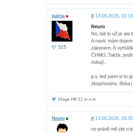
palma
#
13.06.2026, 16:16
Neuro
No, tak to už je ale
A navíc mám dojem,
515
zákonem, či vyhlášk
ČHMÚ..Takže, jestli 
riskují..
p.s. teď jsem si to 
zkopírováno, třeba i
Drage HR 12 m.n.m
Neuro
#
13.06.2026, 16:30
no právě mě jde o to