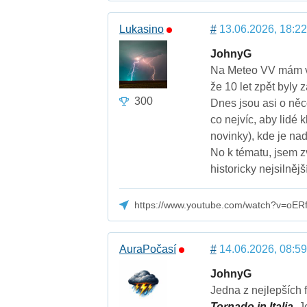
Lukasino
#
13.06.2026, 18:22
JohnyG
Na Meteo VV mám vla
že 10 let zpět byly 
300
Dnes jsou asi o něco 
co nejvíc, aby lidé 
novinky), kde je nad
No k tématu, jsem z
historicky nejsilněj
https://www.youtube.com/watch?v=oER
AuraPočasí
#
14.06.2026, 08:59
JohnyG
Jedna z nejlepších 
Tornado in Italia
. 