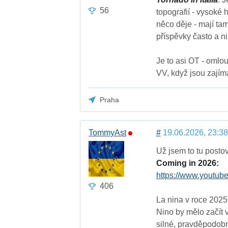
56
topografií - vysoké 
něco děje - mají ta
příspěvky často a ni
Je to asi OT - omlo
VV, když jsou zajím
Praha
TommyAst
#
19.06.2026, 23:38
Už jsem to tu posto
Coming in 2026:
https://www.youtu
406
La nina v roce 2025 
Nino by mělo začít 
silné, pravděpodobn