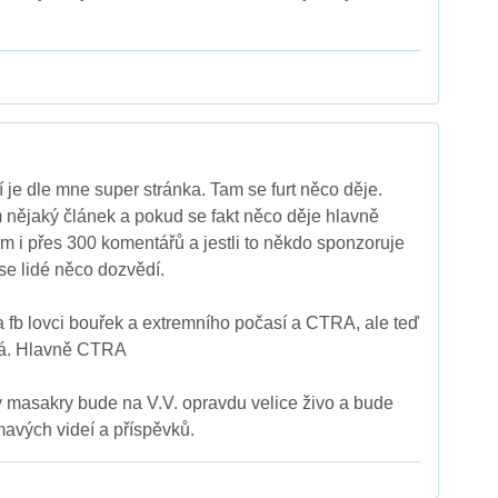
je dle mne super stránka. Tam se furt něco děje.
m nějaký článek a pokud se fakt něco děje hlavně
am i přes 300 komentářů a jestli to někdo sponzoruje
se lidé něco dozvědí.
a fb lovci bouřek a extremního počasí a CTRA, ale teď
dá. Hlavně CTRA
ty masakry bude na V.V. opravdu velice živo a bude
mavých videí a příspěvků.