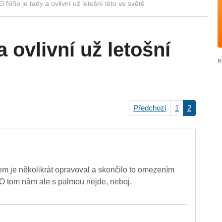
El Niño je tady a ovlivní už letošní léto ve světě
a ovlivní už letošní
Předchozí
1
2
em je několikrát opravoval a skončilo to omezením
O tom nám ale s palmou nejde, neboj.