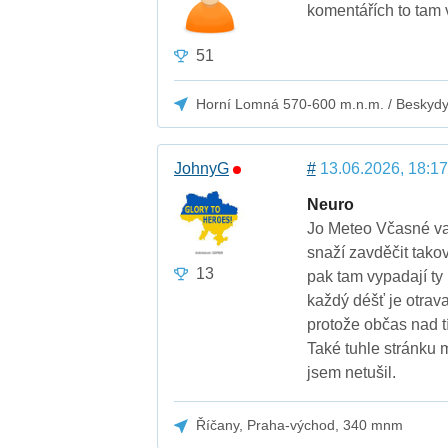
komentářích to tam
51
Horní Lomná 570-600 m.n.m. / Beskyd
JohnyG
#
13.06.2026, 18:17
Neuro
Jo Meteo Včasné va
snaží zavděčit tako
13
pak tam vypadají ty
každý déšť je otrava
protože občas nad t
Také tuhle stránku 
jsem netušil.
Říčany, Praha-východ, 340 mnm