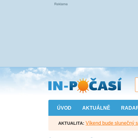
Přejít
na
hlavní
obsah
ÚVOD
AKTUÁLNĚ
RADA
Víkend bude slunečný s l
AKTUALITA: