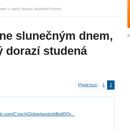
ed v úterý dorazí studená fronta
čne slunečným dnem,
ý dorazí studená
Předchozí
1
2
ok.com/CzechGlobe/posts/pfbid0Qy...