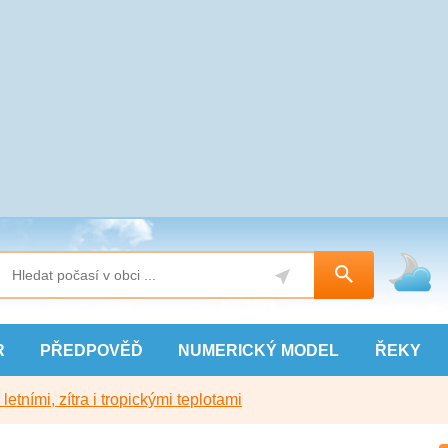
R
PŘEDPOVĚĎ
NUMERICKÝ
MODEL
ŘEKY
etními, zítra i tropickými teplotami