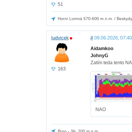
51
Horní Lomná 570-600 m.n.m. / Beskyd
ludvicek
#
09.06.2026, 07:40
Aidamkoo
JohnyG
Zatím teda tento NAO
163
NAO
Brno - Jih, 200 m.n.m.