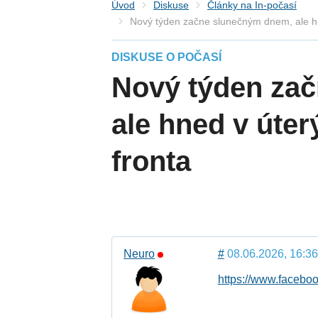
Úvod
Diskuse
Články na In-počasí
Nový týden začne slunečným dnem, ale hn
DISKUSE O POČASÍ
Nový týden za
ale hned v úter
fronta
Neuro
#
08.06.2026, 16:36
https://www.facebo