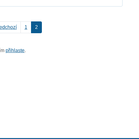
edchozí
1
2
sím
přihlaste
.