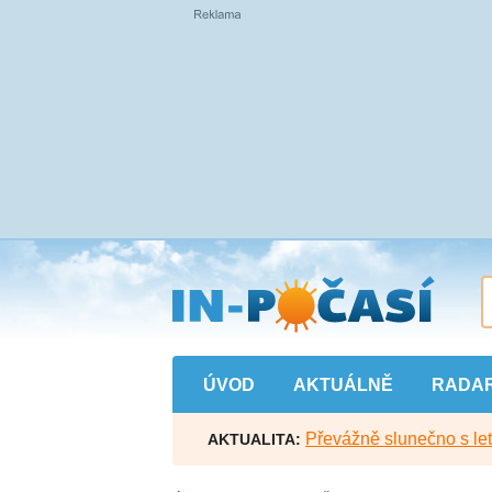
Přejít
na
hlavní
obsah
ÚVOD
AKTUÁLNĚ
RADA
Převážně slunečno s let
AKTUALITA: