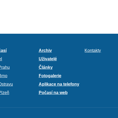
así
Archiv
Kontakty
l
Uživatelé
Prahu
Články
Brno
Fotogalerie
Ostravu
Aplikace na telefony
Plzeň
Počasí na web