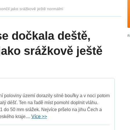
ončil jako srážkově ještě normální
se dočkala deště,
jako srážkově ještě
í poloviny území dorazily silné bouřky a v noci potom
alý déšť. Ten na řadě míst pomohl doplnit vláhu.
1 do 50 mm srážek. Nejvíce pršelo na jihu Čech a
ského kraje....
Více >>