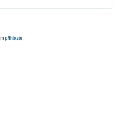
sím
přihlaste
.