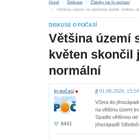
Úvod
Diskuse
Články na In-počasí
Většina území se dočkala deště, květen sk
DISKUSE O POČASÍ
Většina území 
květen skončil 
normální
In-počasí
#
01.06.2026, 15:54
Včera do jihozápadn
na většinu území trv
Spadlo většinou od 
8441
jihozápadě Středoče