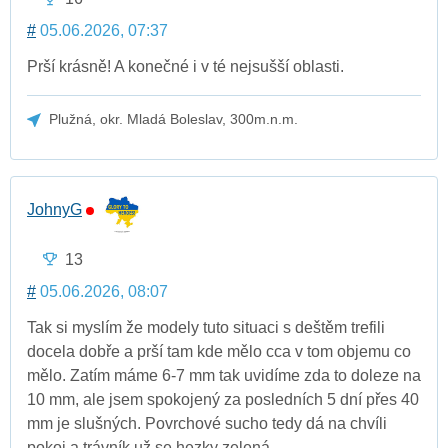
#
05.06.2026, 07:37
Prší krásně! A konečné i v té nejsušší oblasti.
Plužná, okr. Mladá Boleslav, 300m.n.m.
JohnyG
13
#
05.06.2026, 08:07
Tak si myslím že modely tuto situaci s deštěm trefili
docela dobře a prší tam kde mělo cca v tom objemu co
mělo. Zatím máme 6-7 mm tak uvidíme zda to doleze na
10 mm, ale jsem spokojený za posledních 5 dní přes 40
mm je slušných. Povrchové sucho tedy dá na chvíli
pokoj a trávník už se hezky zelená.