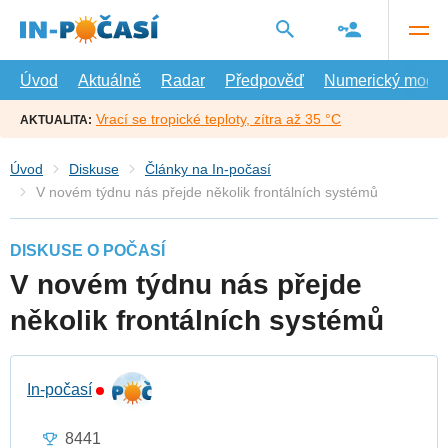
Přejít
na
hlavní
obsah
Úvod
Aktuálně
Radar
Předpověď
Numerický model
Vrací se tropické teploty, zítra až 35 °C
AKTUALITA:
Úvod
Diskuse
Články na In-počasí
V novém týdnu nás přejde několik frontálních systémů
DISKUSE O POČASÍ
V novém týdnu nás přejde
několik frontálních systémů
In-počasí
8441