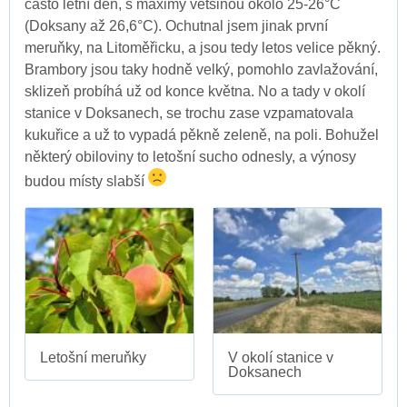
často letní den, s maximy většinou okolo 25-26°C
(Doksany až 26,6°C). Ochutnal jsem jinak první
meruňky, na Litoměřicku, a jsou tedy letos velice pěkný.
Brambory jsou taky hodně velký, pomohlo zavlažování,
sklizeň probíhá už od konce května. No a tady v okolí
stanice v Doksanech, se trochu zase vzpamatovala
kukuřice a už to vypadá pěkně zeleně, na poli. Bohužel
některý obiloviny to letošní sucho odnesly, a výnosy
budou místy slabší
Letošní meruňky
V okolí stanice v
Doksanech