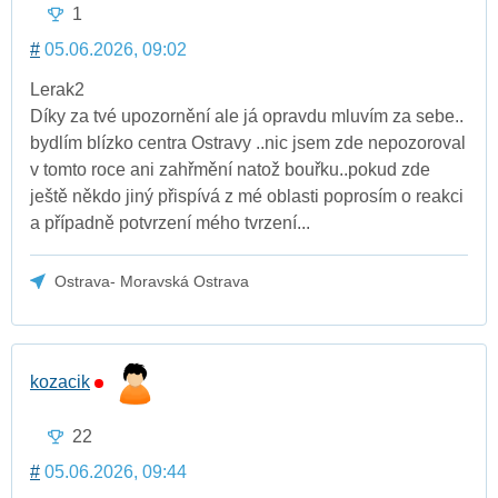
1
#
05.06.2026, 09:02
Lerak2
Díky za tvé upozornění ale já opravdu mluvím za sebe..
bydlím blízko centra Ostravy ..nic jsem zde nepozoroval
v tomto roce ani zahřmění natož bouřku..pokud zde
ještě někdo jiný přispívá z mé oblasti poprosím o reakci
a případně potvrzení mého tvrzení...
Ostrava- Moravská Ostrava
kozacik
22
#
05.06.2026, 09:44