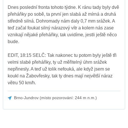
Dnes poslední fronta tohoto týdne. K ránu tady byly dvě
přeháňky po sobě, ta první jen slabá až mírná a druhá
středně silná. Dohromady nám daly 0,7 mm srážek. A
teď začal foukat silný nárazový vítr a kolem nás zase
vznikají nějaké přeháňky, tak uvidíme, jestli ještě něco
bude.
EDIT, 18:15 SELČ: Tak nakonec tu potom byly ještě tři
velmi slabé přeháňky, ty už měřitelný úhrn srážek
nepřinesly. A teď už tolik nefouká, ale když jsem se
koukl na Žabovřesky, tak ty dnes mají největší náraz
větru 50 km/h.
Brno-Jundrov (místo pozorování: 244 m n.m.)