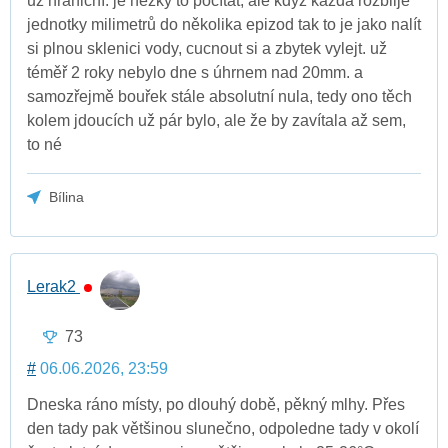
už hraniční. je hezký to počítat, ale když každá rozblije
jednotky milimetrů do několika epizod tak to je jako nalít
si plnou sklenici vody, cucnout si a zbytek vylejt. už
téměř 2 roky nebylo dne s úhrnem nad 20mm. a
samozřejmě bouřek stále absolutní nula, tedy ono těch
kolem jdoucích už pár bylo, ale že by zavítala až sem,
to né
Bílina
Lerak2
73
#
06.06.2026, 23:59
Dneska ráno místy, po dlouhý době, pěkný mlhy. Přes
den tady pak většinou slunečno, odpoledne tady v okolí