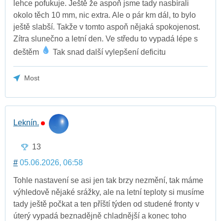
lehce pofukuje. Ještě že aspoň jsme tady nasbírali
okolo těch 10 mm, nic extra. Ale o pár km dál, to bylo
ještě slabší. Takže v tomto aspoň nějaká spokojenost.
Zítra slunečno a letní den. Ve středu to vypadá lépe s
deštěm
Tak snad další vylepšení deficitu
Most
Leknín.
13
#
05.06.2026, 06:58
Tohle nastavení se asi jen tak brzy nezmění, tak máme
výhledově nějaké srážky, ale na letní teploty si musíme
tady ještě počkat a ten příští týden od studené fronty v
úterý vypadá beznadějně chladnější a konec toho