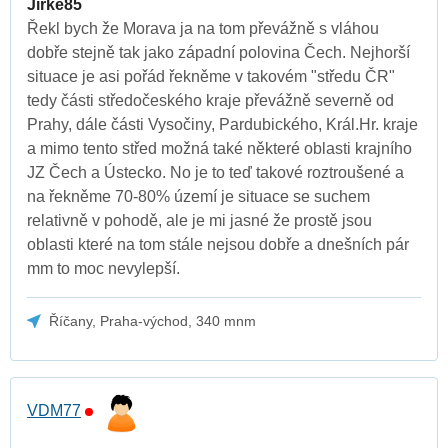
Jirke85
Řekl bych že Morava ja na tom převážně s vláhou
dobře stejně tak jako západní polovina Čech. Nejhorší
situace je asi pořád řekněme v takovém "středu ČR"
tedy části středočeského kraje převážně severně od
Prahy, dále části Vysočiny, Pardubického, Král.Hr. kraje
a mimo tento střed možná také některé oblasti krajního
JZ Čech a Ústecko. No je to teď takové roztroušené a
na řekněme 70-80% území je situace se suchem
relativně v pohodě, ale je mi jasné že prostě jsou
oblasti které na tom stále nejsou dobře a dnešních pár
mm to moc nevylepší.
Říčany, Praha-východ, 340 mnm
VDM77