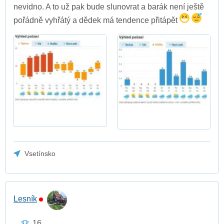
nevidno. A to už pak bude slunovrat a barák není ještě
pořádně vyhřátý a dědek má tendence přitápět
Vsetínsko
Lesník
16