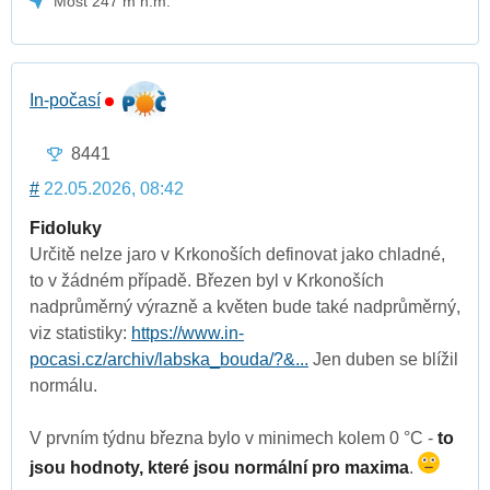
Most 247 m n.m.
In-počasí
8441
#
22.05.2026, 08:42
Fidoluky
Určitě nelze jaro v Krkonoších definovat jako chladné,
to v žádném případě. Březen byl v Krkonoších
nadprůměrný výrazně a květen bude také nadprůměrný,
viz statistiky:
https://www.in-
pocasi.cz/archiv/labska_bouda/?&...
Jen duben se blížil
normálu.
V prvním týdnu března bylo v minimech kolem 0 °C -
to
jsou hodnoty, které jsou normální pro maxima
.