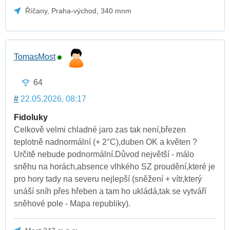
Říčany, Praha-východ, 340 mnm
TomasMost
64
#
22.05.2026, 08:17
Fidoluky
Celkově velmi chladné jaro zas tak není,březen
teplotně nadnormální (+ 2°C),duben OK a květen ?
Určitě nebude podnormální.Důvod největší - málo
sněhu na horách,absence vlhkého SZ proudění,které je
pro hory tady na severu nejlepší (sněžení + vítr,který
unáší sníh přes hřeben a tam ho ukládá,tak se vytváří
sněhové pole - Mapa republiky).