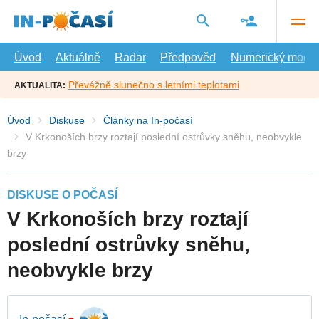
Přejít
na
hlavní
obsah
Úvod
Aktuálně
Radar
Předpověď
Numerický model
Převážně slunečno s letními teplotami
AKTUALITA:
Úvod
Diskuse
Články na In-počasí
V Krkonoších brzy roztají poslední ostrůvky sněhu, neobvykle
brzy
DISKUSE O POČASÍ
V Krkonoších brzy roztají
poslední ostrůvky sněhu,
neobvykle brzy