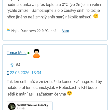
hodina slunka a i přes teplotu u 0°C (ve 2m) sníh velmi
rychle zmizel. Samozřejmě šlo o čerstvý sníh, to též je
něco jiného než zmrzlý sníh starý několik měsíců.
Háj u Duchcova 22.9 °C Ideál ...
Více
TomasMost
64
#
22.05.2026, 13:34
Tak ten sníh může zmizet už do konce května,pokud by
někdo bral ten technický,tak v Potůčkách v KH bude
ještě k mání asi i začátkem června