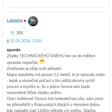
Lukasino
300
#
22.05.2026, 13:04
spurdo
Zbytky TECHNICKÉHO SNĚHU ten se do měření
opravdu nepočítá.
Zmiňován je vždy sníh přírodní.
Mapa republiky má pouze 2,2 metrů, to je opravdu málo
- teplé a slunečné počasí s tím udělá docela rychlí
proces a myslím si, že v půlce června tam bude
maximálně flíček zbytku sněhu.
Ono i květnové Slunce má neskutečnou sílu, sám jsem
se přesvědčil v Rakouských Alpách v minulém týdnu,
kdy napadlo nad 1100m několik cm sněhu. Stačila