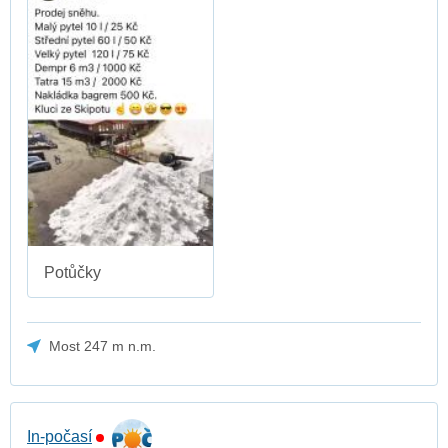
Potůčky
Most 247 m n.m.
In-počasí