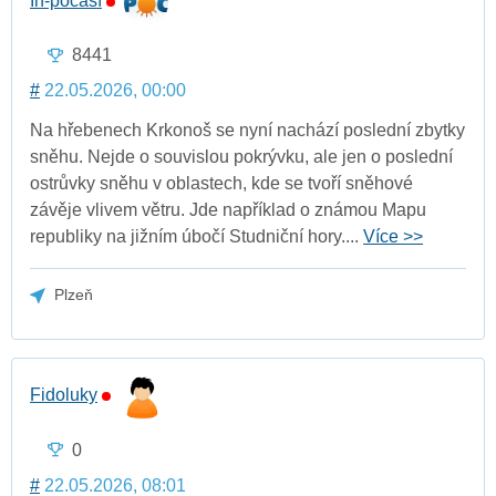
In-počasí
8441
#
22.05.2026, 00:00
Na hřebenech Krkonoš se nyní nachází poslední zbytky
sněhu. Nejde o souvislou pokrývku, ale jen o poslední
ostrůvky sněhu v oblastech, kde se tvoří sněhové
závěje vlivem větru. Jde například o známou Mapu
republiky na jižním úbočí Studniční hory....
Více >>
Plzeň
Fidoluky
0
#
22.05.2026, 08:01