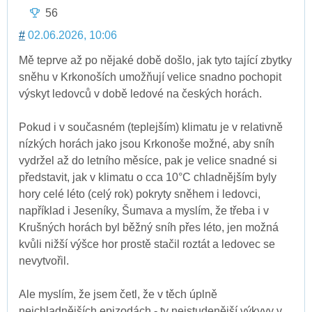
56
#
02.06.2026, 10:06
Mě teprve až po nějaké době došlo, jak tyto tající zbytky
sněhu v Krkonoších umožňují velice snadno pochopit
výskyt ledovců v době ledové na českých horách.
Pokud i v současném (teplejším) klimatu je v relativně
nízkých horách jako jsou Krkonoše možné, aby sníh
vydržel až do letního měsíce, pak je velice snadné si
představit, jak v klimatu o cca 10°C chladnějším byly
hory celé léto (celý rok) pokryty sněhem i ledovci,
například i Jeseníky, Šumava a myslím, že třeba i v
Krušných horách byl běžný sníh přes léto, jen možná
kvůli nižší výšce hor prostě stačil roztát a ledovec se
nevytvořil.
Ale myslím, že jsem četl, že v těch úplně
nejchladnějších epizodách - ty nejstudenější výkyvy v