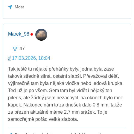
Most
Marek_98
47
#
17.03.2026, 18:04
Tak ještě tu nějaké přeháňky byly, jedna byla zase
taková středně silná, ostatní slabší. Převažoval déšť,
výjimečně tam byla nějaká vločka nebo ledová krupka.
Teď už je po všem. Sem tam byl vidět i nějaký ten
pileus, ale žádný jsem nezachytil, na oknech bylo moc
kapek. Nakonec nám to za dnešek dalo 0,8 mm, takže
za březen aktuálně máme 2,7 mm srážek. To je
samozřejmě pořád velká slabota.