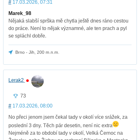
#
17.03.2026, 07:31
Marek_98
Nějaká slabší sprška mě chytla ještě dnes ráno cestou
do práce. Není to nějak významné, ale ten prach a pyl
se spláchl dobře.
Brno - Jih, 200 m.n.m.
Lerak2
73
#
17.03.2026, 08:00
No přeci jenom jsem čekal tady v okolí více srážek, za
poslední 3 dny. Těch pár desetin, není nic extra
Nejméně za to období tady v okolí, Velká Černoc na