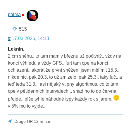
palma
515
#
17.03.2026, 14:13
Leknín.
2 cm sněhu.. to tam mám v březnu už počtvrtý.. vždy na
konci výhledu a vždy GFS.. furt tam cpe na konci
ochlazení.. akorát že první sněžení jsem měl mít 15.3..
nikde nic, pak 20.3. to už zmizelo. pak 25.3.. taky fuč.. a
teď teda 31.3... asi nějaký vtipný algoritmus, co to tam
cpe v pětidenních intervalech... snad ho to do června
přejde.. píše tyhle náhodné typy každý rok s jarem..
..
v 5% mu to vyjde..
Drage HR 12 m.n.m