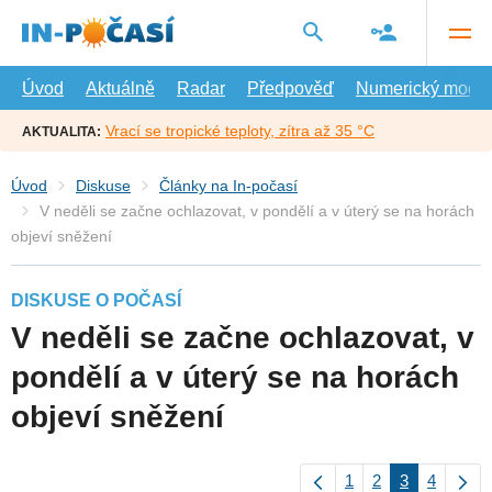
Přejít
na
hlavní
obsah
Úvod
Aktuálně
Radar
Předpověď
Numerický model
Vrací se tropické teploty, zítra až 35 °C
AKTUALITA:
Úvod
Diskuse
Články na In-počasí
V neděli se začne ochlazovat, v pondělí a v úterý se na horách
objeví sněžení
DISKUSE O POČASÍ
V neděli se začne ochlazovat, v
pondělí a v úterý se na horách
objeví sněžení
1
2
3
4