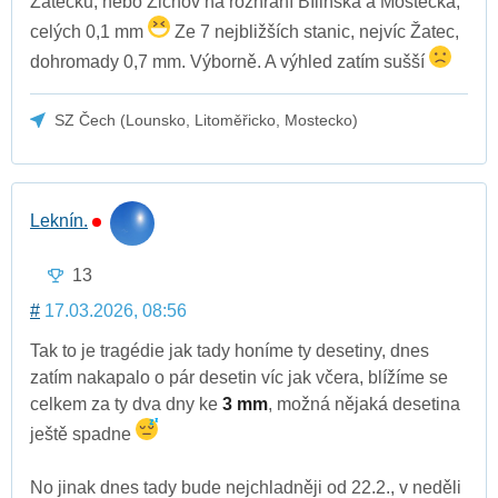
Žatecku, nebo Žichov na rozhraní Bílinska a Mostecka,
celých 0,1 mm
Ze 7 nejbližších stanic, nejvíc Žatec,
dohromady 0,7 mm. Výborně. A výhled zatím sušší
SZ Čech (Lounsko, Litoměřicko, Mostecko)
Leknín.
13
#
17.03.2026, 08:56
Tak to je tragédie jak tady honíme ty desetiny, dnes
zatím nakapalo o pár desetin víc jak včera, blížíme se
celkem za ty dva dny ke
3 mm
, možná nějaká desetina
ještě spadne
No jinak dnes tady bude nejchladněji od 22.2., v neděli