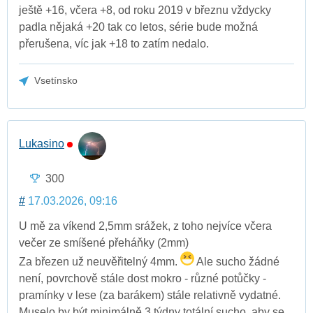
ještě +16, včera +8, od roku 2019 v březnu vždycky
padla nějaká +20 tak co letos, série bude možná
přerušena, víc jak +18 to zatím nedalo.
Vsetínsko
Lukasino
300
#
17.03.2026, 09:16
U mě za víkend 2,5mm srážek, z toho nejvíce včera
večer ze smíšené přeháňky (2mm)
Za březen už neuvěřitelný 4mm.
Ale sucho žádné
není, povrchově stále dost mokro - různé potůčky -
pramínky v lese (za barákem) stále relativně vydatné.
Muselo by být minimálně 3 týdny totální sucho, aby se