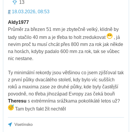
13
#
18.03.2026, 08:53
Aldy1977
Průměr za březen 51 mm je zbytečně velký, klidně by
tady stačilo 40 mm a je třeba to holt zredukovat
, já
nevim proč tu musí chcát přes 800 mm za rok jak někde
na horách, kdyby padalo 600 mm za rok, tak se vůbec
nic nestane.
Ty minimální rekordy jsou většinou co jsem zjišťoval tak
z první půlky dvacátého století, kdy bylo víc sušších
roků a maxima zase ze druhé půlky, kde byly častější
povodně, no třeba jihozápad Evropy zas čeká bouři
Theresu
s extrémníma srážkama pokolikáté letos už?
Tam bych fakt žít nechtěl
Vsetínsko