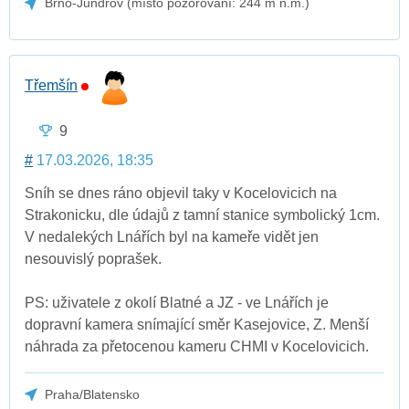
Brno-Jundrov (místo pozorování: 244 m n.m.)
Třemšín
9
#
17.03.2026, 18:35
Sníh se dnes ráno objevil taky v Kocelovicich na
Strakonicku, dle údajů z tamní stanice symbolický 1cm.
V nedalekých Lnářích byl na kameře vidět jen
nesouvislý poprašek.
PS: uživatele z okolí Blatné a JZ - ve Lnářích je
dopravní kamera snímající směr Kasejovice, Z. Menší
náhrada za přetocenou kameru CHMI v Kocelovicich.
Praha/Blatensko