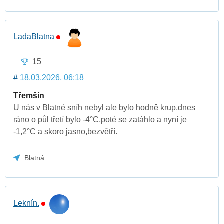
LadaBlatna
15
#
18.03.2026, 06:18
Třemšín
U nás v Blatné sníh nebyl ale bylo hodně krup,dnes
ráno o půl třetí bylo -4°C,poté se zatáhlo a nyní je
-1,2°C a skoro jasno,bezvětří.
Blatná
Leknín.