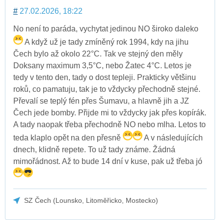
#
27.02.2026, 18:22
No není to paráda, vychytat jedinou NO široko daleko
A když už je tady zmíněný rok 1994, kdy na jihu
Čech bylo až okolo 22°C. Tak ve stejný den měly
Doksany maximum 3,5°C, nebo Žatec 4°C. Letos je
tedy v tento den, tady o dost tepleji. Prakticky většinu
roků, co pamatuju, tak je to vždycky přechodně stejné.
Převalí se teplý fén přes Šumavu, a hlavně jih a JZ
Čech jede bomby. Přijde mi to vždycky jak přes kopírák.
A tady naopak třeba přechodně NO nebo mlha. Letos to
teda klaplo opět na den přesně
A v následujících
dnech, klidně repete. To už tady známe. Žádná
mimořádnost. Až to bude 14 dní v kuse, pak už třeba jó
SZ Čech (Lounsko, Litoměřicko, Mostecko)