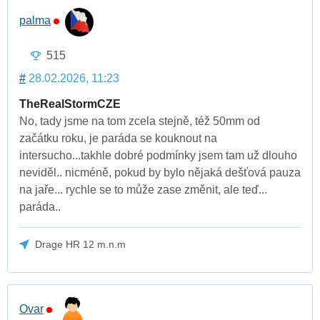
palma
515
#
28.02.2026, 11:23
TheRealStormCZE
No, tady jsme na tom zcela stejně, též 50mm od
začátku roku, je paráda se kouknout na
intersucho...takhle dobré podmínky jsem tam už dlouho
neviděl.. nicméně, pokud by bylo nějaká dešťová pauza
na jaře... rychle se to může zase změnit, ale teď...
paráda..
Drage HR 12 m.n.m
Ovar