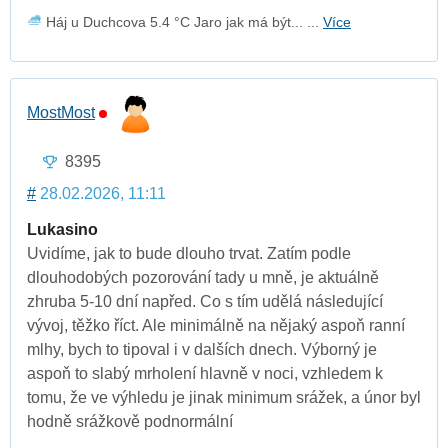
Háj u Duchcova 5.4 °C Jaro jak má být... ...
Více
MostMost
8395
#
28.02.2026, 11:11
Lukasino
Uvidíme, jak to bude dlouho trvat. Zatím podle
dlouhodobých pozorování tady u mně, je aktuálně
zhruba 5-10 dní napřed. Co s tím udělá následující
vývoj, těžko říct. Ale minimálně na nějaký aspoň ranní
mlhy, bych to tipoval i v dalších dnech. Výborný je
aspoň to slabý mrholení hlavně v noci, vzhledem k
tomu, že ve výhledu je jinak minimum srážek, a únor byl
hodně srážkově podnormální