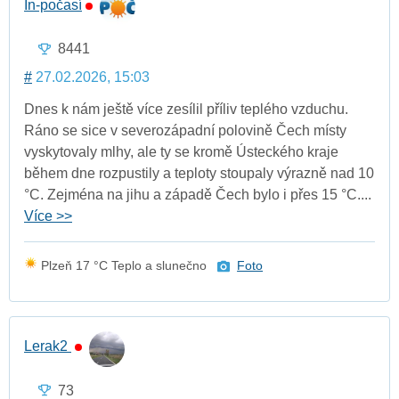
In-počasí
8441
#
27.02.2026, 15:03
Dnes k nám ještě více zesílil příliv teplého vzduchu.
Ráno se sice v severozápadní polovině Čech místy
vyskytovaly mlhy, ale ty se kromě Ústeckého kraje
během dne rozpustily a teploty stoupaly výrazně nad 10
°C. Zejména na jihu a západě Čech bylo i přes 15 °C....
Více >>
Plzeň 17 °C Teplo a slunečno
Foto
Lerak2
73