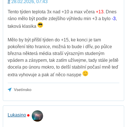
#
28.02.2026, 07:43
Tento týden teplota 3x nad +10 a max včera
+13
. Dnes
ráno mělo být podle zdejšího výhledu min +3 a bylo
-3
,
taková klasika
Mělo by být příští týden do +15, ke konci je tam
pokoření této hranice, možná to bude i dřív, po půlce
března některá média straší výrazným studeným
vpádem a zásypem, tak zatím užívejme, tady stále ještě
docela po únoru mokro, to delší stabilní počasí mně teď
extra vyhovuje a pak ať něco nasype
Vsetínsko
Lukasino