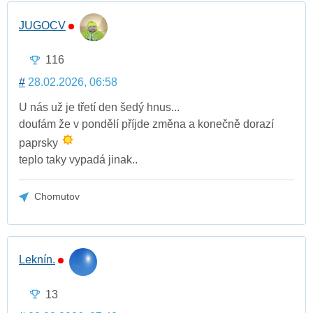
JUGOCV
116
#
28.02.2026, 06:58
U nás už je třetí den šedý hnus...
doufám že v pondělí příjde změna a konečně dorazí
paprsky
teplo taky vypadá jinak..
Chomutov
Leknín.
13