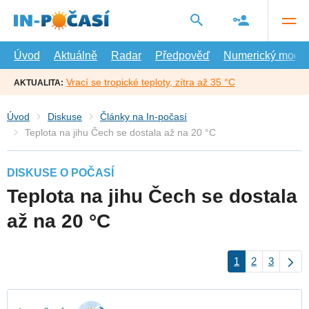
Přejít
na
hlavní
obsah
Úvod
Aktuálně
Radar
Předpověď
Numerický model
Vrací se tropické teploty, zítra až 35 °C
AKTUALITA:
Úvod
Diskuse
Články na In-počasí
Teplota na jihu Čech se dostala až na 20 °C
DISKUSE O POČASÍ
Teplota na jihu Čech se dostala
až na 20 °C
1
2
3