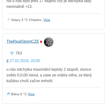
No u nás bylo přes 17 stupňů což je odchylka tady
minimálně +13.
Volary 3 °C Chladno.
Více
TheRealStormCZE
763
#
27.02.2026, 20:00
u nás odchylka maximální teploty 2 stupně, slunce
svítilo 0,0,00 minut. a zase se vrátila mlha, ze který
každou chvíli začne mrholit
Bílina 6 °C
Více