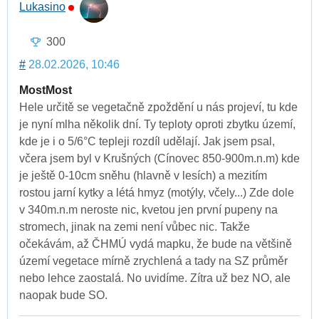
Lukasino
300
#
28.02.2026, 10:46
MostMost
Hele určitě se vegetačně zpoždění u nás projeví, tu kde
je nyní mlha několik dní. Ty teploty oproti zbytku území,
kde je i o 5/6°C tepleji rozdíl udělají. Jak jsem psal,
včera jsem byl v Krušných (Cínovec 850-900m.n.m) kde
je ještě 0-10cm sněhu (hlavně v lesích) a mezitím
rostou jarní kytky a létá hmyz (motýly, včely...) Zde dole
v 340m.n.m neroste nic, kvetou jen první pupeny na
stromech, jinak na zemi není vůbec nic. Takže
očekávám, až ČHMÚ vydá mapku, že bude na většině
území vegetace mírně zrychlená a tady na SZ průměr
nebo lehce zaostalá. No uvidíme. Zítra už bez NO, ale
naopak bude SO.