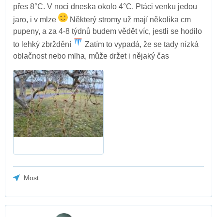
přes 8°C. V noci dneska okolo 4°C. Ptáci venku jedou
jaro, i v mlze
Některý stromy už mají několika cm
pupeny, a za 4-8 týdnů budem vědět víc, jestli se hodilo
to lehký zbrždění
Zatím to vypadá, že se tady nízká
oblačnost nebo mlha, může držet i nějaký čas
Most