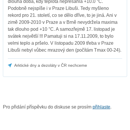
dlouhá doba, kdy teplota nepřesáhla +10.0 °C.
Podobně nejspíše i v Praze Libuši. Tedy myšleno
rekord pro 21. století, co se dělo dříve, to je jiná. Ani v
zimě 2009-2010 v Praze a v Brně nevydržela maxima
tak dlouho pod +10 °C. A samozřejmě 17. listopad je
svátek největší !!! Pamatuji si na 17.11.2009, to bylo
velmi teplo a pršelo. V listopadu 2009 třeba v Praze
Libuši nebyl vůbec mrazový den (počítám Tmax 00-24).
Arktické dny a dezoláty v ČR nechceme
Pro přidání příspěvku do diskuse se prosím
přihlaste
.