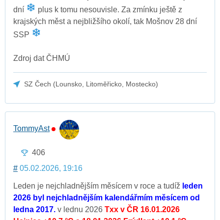
dní
plus k tomu nesouvisle. Za zmínku ještě z
krajských měst a nejbližšího okolí, tak Mošnov 28 dní
SSP
Zdroj dat ČHMÚ
SZ Čech (Lounsko, Litoměřicko, Mostecko)
TommyAst
406
#
05.02.2026, 19:16
Leden je nejchladnějším měsícem v roce a tudíž
leden
2026 byl nejchladnějším kalendářmím měsícem od
ledna 2017.
v lednu 2026
Txx v ČR 16.01.2026