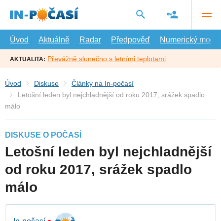
Přejít
na
hlavní
obsah
Úvod
Aktuálně
Radar
Předpověď
Numerický model
Převážně slunečno s letními teplotami
AKTUALITA:
Úvod
Diskuse
Články na In-počasí
Letošní leden byl nejchladnější od roku 2017, srážek spadlo
málo
DISKUSE O POČASÍ
Letošní leden byl nejchladnější
od roku 2017, srážek spadlo
málo