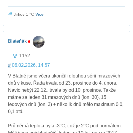
Jirkov 1 °C
Více
Blateňák
1152
#
06.02.2026, 14:57
V Blatné jsme včera ukončili dlouhou sérii mrazových
dnů v kuse. Řada trvala od 23. prosince do 4. února.
Navíc nebýt 22.12., trvala by od 10. prosince. Takže
máme za leden 31 mrazových dnů (loni 30), 15
ledových dnů (loni 3) + několik dnů mělo maximum 0,0,
0,1 atd.
Průměrná teplota byla -3°C, což je 2°C pod normálem.
Měli jsme nejchladnější leden za 10 let, pouze 2017