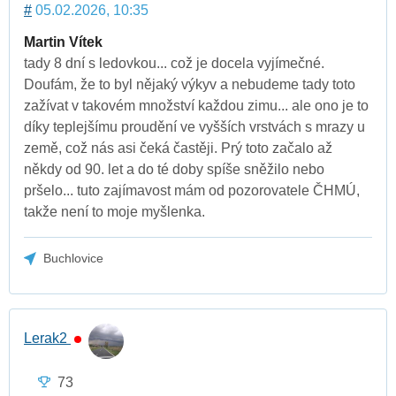
#
05.02.2026, 10:35
Martin Vítek
tady 8 dní s ledovkou... což je docela vyjímečné.
Doufám, že to byl nějaký výkyv a nebudeme tady toto
zažívat v takovém množství každou zimu... ale ono je to
díky teplejšímu proudění ve vyšších vrstvách s mrazy u
země, což nás asi čeká častěji. Prý toto začalo až
někdy od 90. let a do té doby spíše sněžilo nebo
pršelo... tuto zajímavost mám od pozorovatele ČHMÚ,
takže není to moje myšlenka.
Buchlovice
Lerak2
73