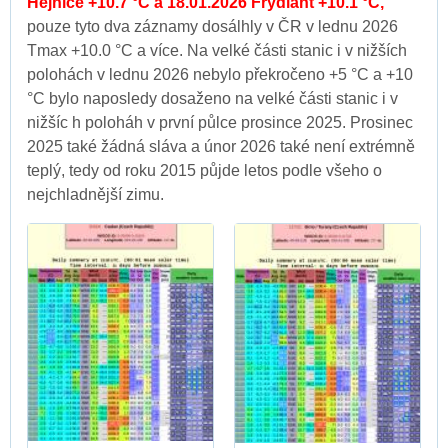
Hejnice +10.7 °C a 18.01.2026 Frýdlant +10.1 °C,
pouze tyto dva záznamy dosálhly v ČR v lednu 2026
Tmax +10.0 °C a více. Na velké části stanic i v nižších
polohách v lednu 2026 nebylo překročeno +5 °C a +10
°C bylo naposledy dosaženo na velké části stanic i v
nižšíc h poloháh v první půlce prosince 2025. Prosinec
2025 také žádná sláva a únor 2026 také není extrémně
teplý, tedy od roku 2015 půjde letos podle všeho o
nejchladnější zimu.