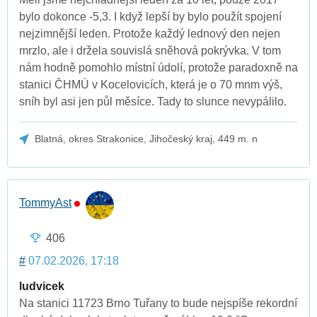
bylo dokonce -5,3. I když lepší by bylo použít spojení
nejzimnější leden. Protože každý lednový den nejen
mrzlo, ale i držela souvislá sněhová pokrývka. V tom
nám hodně pomohlo místní údolí, protože paradoxně na
stanici ČHMÚ v Kocelovicích, která je o 70 mnm výš,
sníh byl asi jen půl měsíce. Tady to slunce nevypálilo.
Blatná, okres Strakonice, Jihočeský kraj, 449 m. n
TommyAst
406
#
07.02.2026, 17:18
ludvicek
Na stanici 11723 Brno Tuřany to bude nejspíše rekordní