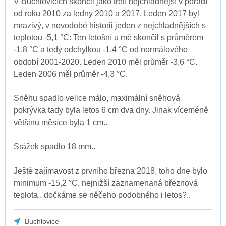
V Buchlovicích skončil jako třetí nejchladnější v pořadí
od roku 2010 za ledny 2010 a 2017. Leden 2017 byl
mrazivý, v novodobé historii jeden z nejchladnějších s
teplotou -5,1 °C: Ten letošní u mě skončil s průměrem
-1,8 °C a tedy odchylkou -1,4 °C od normálového
období 2001-2020. Leden 2010 měl průměr -3,6 °C.
Leden 2006 měl průměr -4,3 °C.
Sněhu spadlo velice málo, maximální sněhová
pokrývka tady byla letos 6 cm dva dny. Jinak víceméně
většinu měsíce byla 1 cm..
Srážek spadlo 18 mm..
Ještě zajímavost z prvního března 2018, toho dne bylo
minimum -15,2 °C, nejnižší zaznamenaná březnová
teplota.. dočkáme se něčeho podobného i letos?..
Buchlovice