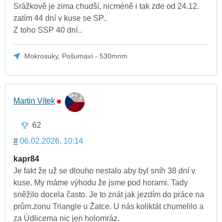
Srážkově je zima chudší, nicméně i tak zde od 24.12.
zatím 44 dní v kuse se SP..
Z toho SSP 40 dní..
Mokrosuky, Pošumaví - 530mnm
Martin Vítek
62
#
06.02.2026, 10:14
kapr84
Je fakt že už se dlouho nestalo aby byl sníh 38 dní v
kuse. My máme výhodu že jsme pod horami. Tady
sněžilo docela často. Je to znát jak jezdím do práce na
prům.zonu Triangle u Žatce. U nás koliktát chumelilo a
za Údlicema nic jen holomráz.