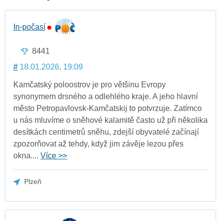
In-počasí
8441
#
18.01.2026, 19:09
Kamčatský poloostrov je pro většinu Evropy
synonymem drsného a odlehlého kraje. A jeho hlavní
město Petropavlovsk-Kamčatskij to potvrzuje. Zatímco
u nás mluvíme o sněhové kalamitě často už při několika
desítkách centimetrů sněhu, zdejší obyvatelé začínají
zpozorňovat až tehdy, když jim závěje lezou přes
okna....
Více >>
Plzeň