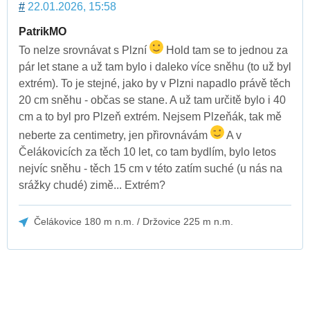
#
22.01.2026, 15:58
PatrikMO
To nelze srovnávat s Plzní
Hold tam se to jednou za
pár let stane a už tam bylo i daleko více sněhu (to už byl
extrém). To je stejné, jako by v Plzni napadlo právě těch
20 cm sněhu - občas se stane. A už tam určitě bylo i 40
cm a to byl pro Plzeň extrém. Nejsem Plzeňák, tak mě
neberte za centimetry, jen přirovnávám
A v
Čelákovicích za těch 10 let, co tam bydlím, bylo letos
nejvíc sněhu - těch 15 cm v této zatím suché (u nás na
srážky chudé) zimě... Extrém?
Čelákovice 180 m n.m. / Držovice 225 m n.m.