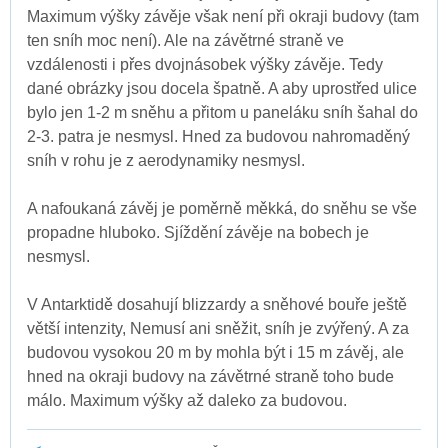
Maximum výšky závěje však není při okraji budovy (tam
ten sníh moc není). Ale na závětrné straně ve
vzdálenosti i přes dvojnásobek výšky závěje. Tedy
dané obrázky jsou docela špatně. A aby uprostřed ulice
bylo jen 1-2 m sněhu a přitom u paneláku sníh šahal do
2-3. patra je nesmysl. Hned za budovou nahromaděný
sníh v rohu je z aerodynamiky nesmysl.
A nafoukaná závěj je poměrně měkká, do sněhu se vše
propadne hluboko. Sjíždění závěje na bobech je
nesmysl.
V Antarktidě dosahují blizzardy a sněhové bouře ještě
větší intenzity, Nemusí ani sněžit, sníh je zvýřený. A za
budovou vysokou 20 m by mohla být i 15 m závěj, ale
hned na okraji budovy na závětrné straně toho bude
málo. Maximum výšky až daleko za budovou.