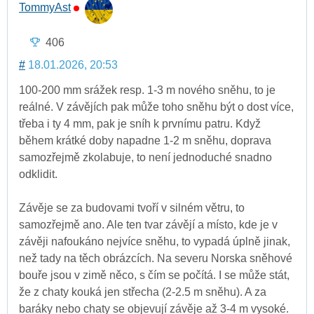
TommyAst
406
#
18.01.2026, 20:53
100-200 mm srážek resp. 1-3 m nového sněhu, to je
reálné. V závějích pak může toho sněhu být o dost více,
třeba i ty 4 mm, pak je sníh k prvnímu patru. Když
během krátké doby napadne 1-2 m sněhu, doprava
samozřejmě zkolabuje, to není jednoduché snadno
odklidit.
Závěje se za budovami tvoří v silném větru, to
samozřejmě ano. Ale ten tvar závějí a místo, kde je v
závěji nafoukáno nejvíce sněhu, to vypadá úplně jinak,
než tady na těch obrázcích. Na severu Norska sněhové
bouře jsou v zimě něco, s čím se počítá. I se může stát,
že z chaty kouká jen střecha (2-2.5 m sněhu). A za
baráky nebo chaty se objevují závěje až 3-4 m vysoké.