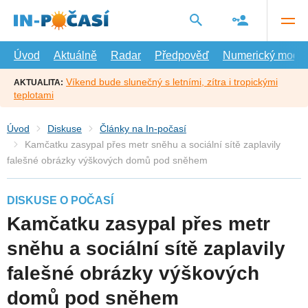
Přejít
na
hlavní
obsah
Úvod
Aktuálně
Radar
Předpověď
Numerický model
Víkend bude slunečný s letními, zítra i tropickými
AKTUALITA:
teplotami
Úvod
Diskuse
Články na In-počasí
Kamčatku zasypal přes metr sněhu a sociální sítě zaplavily
falešné obrázky výškových domů pod sněhem
DISKUSE O POČASÍ
Kamčatku zasypal přes metr
sněhu a sociální sítě zaplavily
falešné obrázky výškových
domů pod sněhem