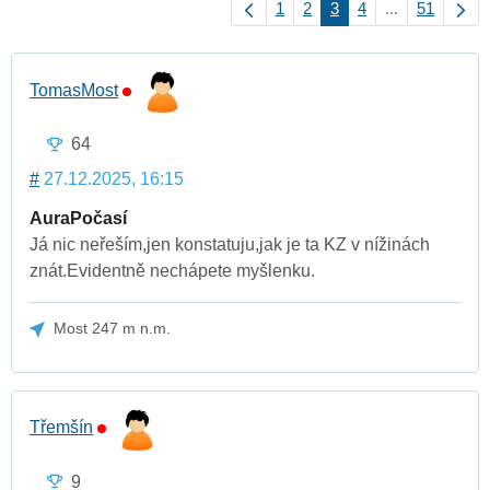
1
2
3
4
...
51
TomasMost
64
#
27.12.2025, 16:15
AuraPočasí
Já nic neřeším,jen konstatuju,jak je ta KZ v nížinách
znát.Evidentně nechápete myšlenku.
Most 247 m n.m.
Třemšín
9