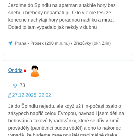
Jezdime do Spindlu na apatman a takhle hory bez
snehu i hrebeny nepamatuju. O to vic me tesi ze
konecne nachytaji hory poradnou nadilku a mraz.
Doted to tam vypadalo jak nekdy v dubnu
Praha - Prosek (290 m.n.m.) / Březůvky (okr. Zlín)
Ondris
73
#
27.12.2025, 22:02
Já do Špindlu nejedu, ale když už i in-počasí psalo o
zásypech napříč celou Evropou, navnadil jsem děti na
bobování a takové ty radovánky, které se dřív v zimě
prováděly (pamětníci budou vědět) a ono to nakonec
vypadá, že budeme zase pouštět maximálně draka...