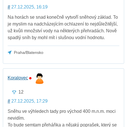
#
27.12.2025, 16:19
Na horách se snad konečně vytvoří sněhový základ. To
je myslim na nadcházejícím ochlazení to nejdůležitější,
už kvůli množství vody na některých přehradách. Nově
spadlý sníh by mohl mít i slušnou vodní hodnotu.
Praha/Blatensko
Koralovec
12
#
27.12.2025, 17:29
Sněhu ve výhledech tady pro východ 400 m.n.m. moci
nevidím.
To bude semtam přeháňka a nějaký poprašek, který se