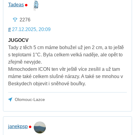
Tadeas
2276
#
27.12.2025, 20:09
JUGOCV
Tady z těch 5 cm máme bohužel už jen 2 cm, a to ještě
s teplotami 1°C. Byla celkem velká naděje, ale opět to
zřejmě nevyjde.
Mimochodem ICON ten vítr ještě více zesílil a už tam
máme také celkem slušné nárazy. A také se mnohou v
Beskydech objevit i sněhové bouřky.
Olomouc-Lazce
janekpsp