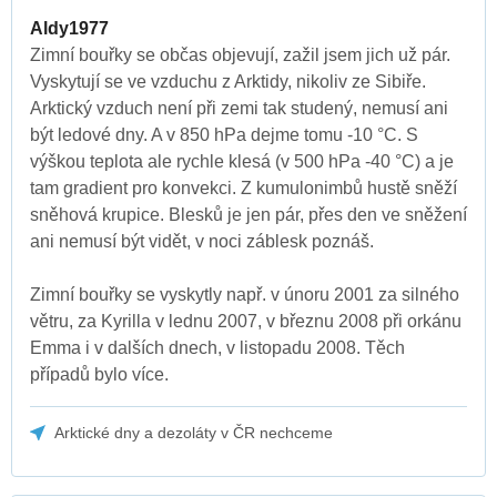
Aldy1977
Zimní bouřky se občas objevují, zažil jsem jich už pár.
Vyskytují se ve vzduchu z Arktidy, nikoliv ze Sibiře.
Arktický vzduch není při zemi tak studený, nemusí ani
být ledové dny. A v 850 hPa dejme tomu -10 °C. S
výškou teplota ale rychle klesá (v 500 hPa -40 °C) a je
tam gradient pro konvekci. Z kumulonimbů hustě sněží
sněhová krupice. Blesků je jen pár, přes den ve sněžení
ani nemusí být vidět, v noci záblesk poznáš.
Zimní bouřky se vyskytly např. v únoru 2001 za silného
větru, za Kyrilla v lednu 2007, v březnu 2008 při orkánu
Emma i v dalších dnech, v listopadu 2008. Těch
případů bylo více.
Arktické dny a dezoláty v ČR nechceme