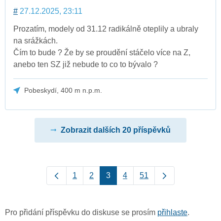
#
27.12.2025, 23:11
Prozatím, modely od 31.12 radikálně oteplily a ubraly
na srážkách.
Čím to bude ? Že by se proudění stáčelo více na Z,
anebo ten SZ již nebude to co to bývalo ?
Pobeskydí, 400 m n.p.m.
Zobrazit dalších 20 příspěvků
1
2
3
4
51
Pro přidání příspěvku do diskuse se prosím
přihlaste
.