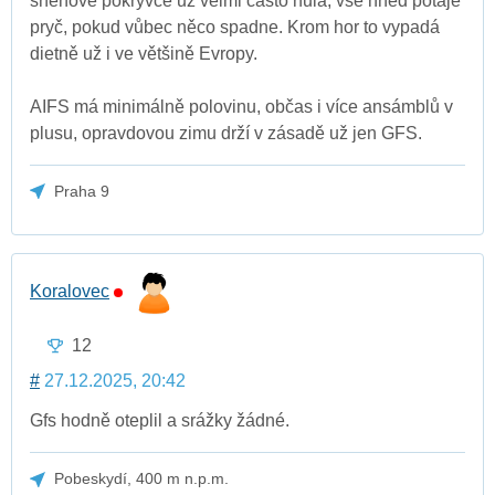
sněhové pokrývce už velmi často nula, vše hned potaje
pryč, pokud vůbec něco spadne. Krom hor to vypadá
dietně už i ve většině Evropy.
AIFS má minimálně polovinu, občas i více ansámblů v
plusu, opravdovou zimu drží v zásadě už jen GFS.
Praha 9
Koralovec
12
#
27.12.2025, 20:42
Gfs hodně oteplil a srážky žádné.
Pobeskydí, 400 m n.p.m.