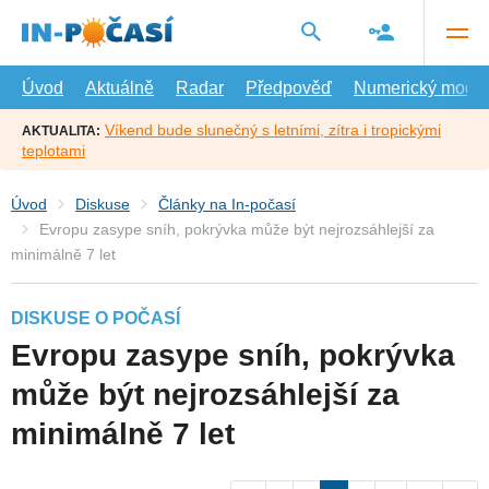
Přejít
na
hlavní
obsah
Úvod
Aktuálně
Radar
Předpověď
Numerický model
Víkend bude slunečný s letními, zítra i tropickými
AKTUALITA:
teplotami
Úvod
Diskuse
Články na In-počasí
Evropu zasype sníh, pokrývka může být nejrozsáhlejší za
minimálně 7 let
DISKUSE O POČASÍ
Evropu zasype sníh, pokrývka
může být nejrozsáhlejší za
minimálně 7 let