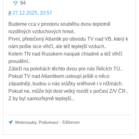
94
#
27.12.2025, 20:57
Budeme cca v prostoru souběhu dvou teplotně
rozdílných vzduchových hmot..
První, přetočený Atlantik po obvodu TV nad VB, který k
nám pošle sice vlhčí, ale též teplejší vzduch..
Kolem TN nad Russkem naopak chladné a též vlhčí
proudění..
Záleží na polohách těchto dvou pro nás řídících TÚ..
Pokud TV nad Atlantikem ustoupí ještě o něco
západněji, budou u nás srážky sněhové i v nížinách.
Pokud ne, může být dost velký rozdíl v počasí Z/V ČR..
Z by byl samozřejmě teplejší...
Mokrosuky, Pošumaví - 530mnm