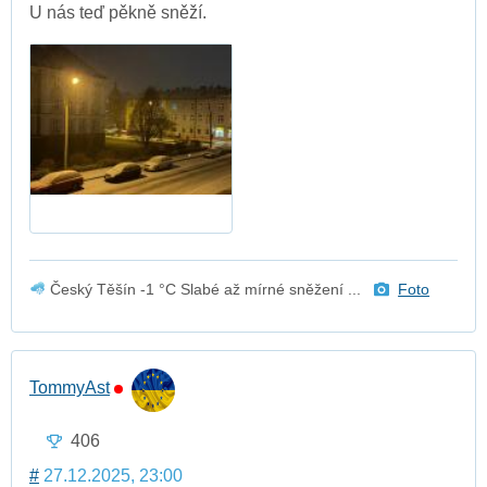
U nás teď pěkně sněží.
Český Těšín -1 °C Slabé až mírné sněžení ...
Foto
TommyAst
406
#
27.12.2025, 23:00