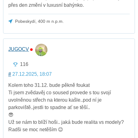
přes den změní v luxusní bahýnko.
Pobeskydí, 400 m n.p.m.
JUGOCV
116
#
27.12.2025, 18:07
Kolem toho 31.12. bude pěkně foukat
Ti jsem zvědavěj co soused provede s tou svojí
uvolněnou střech na kterou kašle..pod ní je
parkoviště..jestli to spadne ať se těší..
😎
Už se nám to blíží hoši.. jaká bude realita vs modely?
Radši se moc netěším 😉