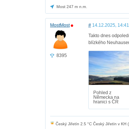
Most 247 m n.m.
MostMost
#
14.12.2025, 14:41
Takto dnes odpoledn
blízkého Neuhausen
8395
Pohled z
Německa na
hranici s ČR
Český Jiřetín 2.5 °C Český Jiřetín v KH (