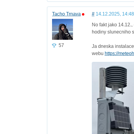
Tacho Trnava
#
14.12.2025, 14:48
No fakt jako 14.12.
hodiny slunecniho s
57
Ja dneska instalac
webu
https://meteo