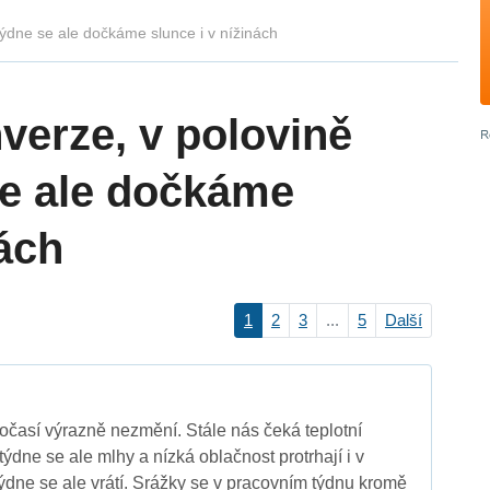
 týdne se ale dočkáme slunce i v nížinách
nverze, v polovině
e ale dočkáme
nách
1
2
3
...
5
Další
časí výrazně nezmění. Stále nás čeká teplotní
týdne se ale mlhy a nízká oblačnost protrhají i v
týdne se ale vrátí. Srážky se v pracovním týdnu kromě