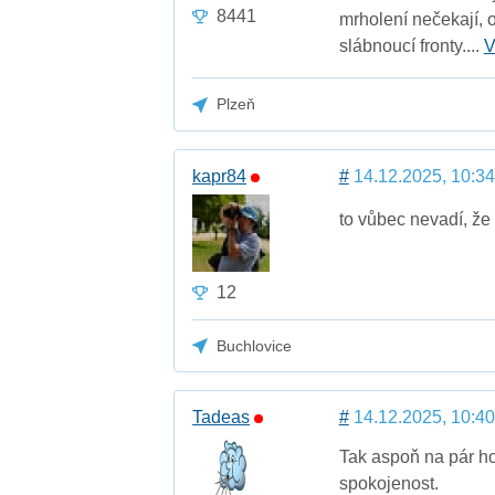
8441
mrholení nečekají, 
slábnoucí fronty....
V
Plzeň
kapr84
#
14.12.2025, 10:34
to vůbec nevadí, že
12
Buchlovice
Tadeas
#
14.12.2025, 10:40
Tak aspoň na pár ho
spokojenost.