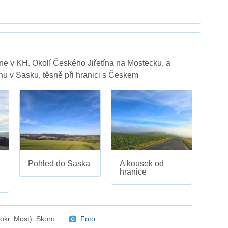
e v KH. Okolí Českého Jiřetína na Mostecku, a
u v Sasku, těsně při hranici s Českem
Pohled do Saska
A kousek od
hranice
okr. Most). Skoro ...
Foto