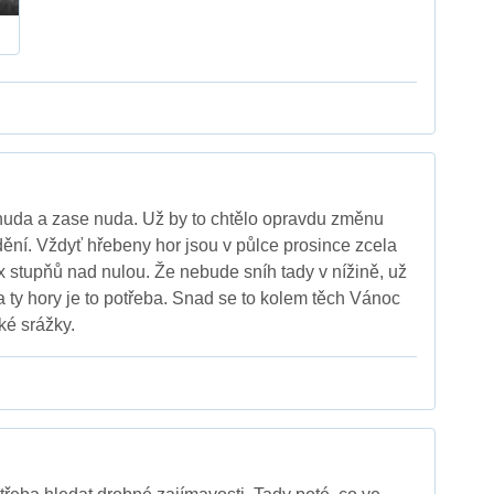
nuda a zase nuda. Už by to chtělo opravdu změnu
ění. Vždyť hřebeny hor jsou v půlce prosince zcela
x stupňů nad nulou. Že nebude sníh tady v nížině, už
a ty hory je to potřeba. Snad se to kolem těch Vánoc
ké srážky.