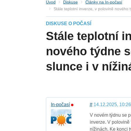
Úvod
Diskuse
Články na In-počasí
Stále teplotní inverze, v polovině nového
DISKUSE O POČASÍ
Stále teplotní i
nového týdne s
slunce i v níži
In-počasí
#
14.12.2025, 10:26
V novém týdnu se po
inverze. V polovině 
nížinách. Ke konci 