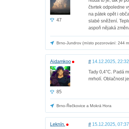
Nuda to je, tak je p
čtvrtek odpoledne v
na pátek opět i obča
47
slabé sněžení. Tepl
aspoň nějaká změn
Brno-Jundrov (místo pozorování: 244 m
Aidamkoo
#
14.12.2025, 22:32
Tady 0,4°C. Padá mr
mrholí. Oblačnost j
85
Brno-Řečkovice a Mokrá Hora
Leknín.
#
15.12.2025, 07:37