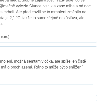
otřeba hledat drobné zajímavosti. Tady poté, co ve
ýjimečně vylezlo Slunce, vznikla zase mlha a od noci
s mrholí. Ale před chvílí se to mrholení změnilo na
ota je 2,1 °C, takže to samozřejmě nezůstává, ale
a.
 n.m.)
holení, možná semtam vločka, ale spíše jen čistě
e málo prochlazená. Ráno to může být o sněžení.