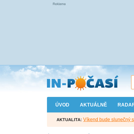
Přejít
na
hlavní
obsah
ÚVOD
AKTUÁLNĚ
RADA
Víkend bude slunečný s l
AKTUALITA: