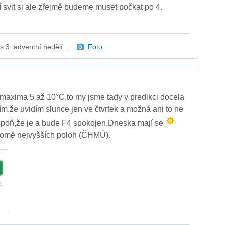
í svit si ale zřejmě budeme muset počkat po 4.
3. adventní nedělí ...
Foto
maxima 5 až 10°C,to my jsme tady v predikci docela
ím,že uvidím slunce jen ve čtvrtek a možná ani to ne
aspoň,že je a bude F4 spokojen.Dneska mají se
kromě nejvyšších poloh (ČHMÚ).