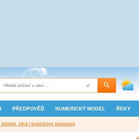
R
PŘEDPOVĚĎ
NUMERICKÝ
MODEL
ŘEKY
etními, zítra i tropickými teplotami