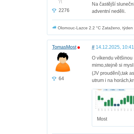
Na častější slunečn
2276
adventní neděli.
Olomouc-Lazce 2.2 °C Zataženo, týden s 
TomasMost
#
14.12.2025, 10:41
O víkendu většinou 
mimo,stejně si mysl
(JV proudění),tak 
64
utrum i na horách,
Most