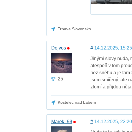
Trnava Slovensko
Dejvos
#
14.12.2025, 15:25
Jinými slovy nuda, 
alespoň v tom proud
bez sněhu a je tam 
25
jsem smířený, ale n
zlomí a přijdou něja
Kostelec nad Labem
Marek_98
#
14.12.2025, 22:20