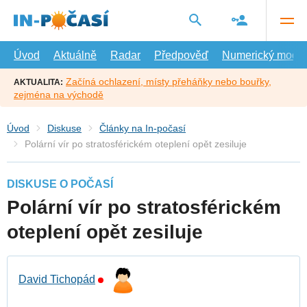
Přejít
na
hlavní
obsah
Úvod
Aktuálně
Radar
Předpověď
Numerický model
Začíná ochlazení, místy přeháňky nebo bouřky,
AKTUALITA:
zejména na východě
Úvod
Diskuse
Články na In-počasí
Polární vír po stratosférickém oteplení opět zesiluje
DISKUSE O POČASÍ
Polární vír po stratosférickém
oteplení opět zesiluje
David Tichopád