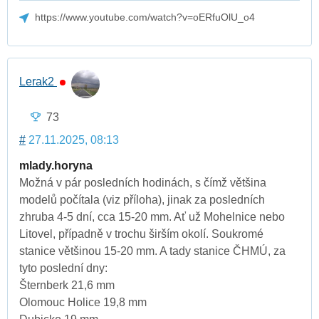
https://www.youtube.com/watch?v=oERfuOlU_o4
Lerak2
73
#
27.11.2025, 08:13
mlady.horyna
Možná v pár posledních hodinách, s čímž většina
modelů počítala (viz příloha), jinak za posledních
zhruba 4-5 dní, cca 15-20 mm. Ať už Mohelnice nebo
Litovel, případně v trochu širším okolí. Soukromé
stanice většinou 15-20 mm. A tady stanice ČHMÚ, za
tyto poslední dny:
Šternberk 21,6 mm
Olomouc Holice 19,8 mm