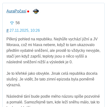
AuraPočasí
56
#
27.11.2025, 10:26
Pěkný pohled na republiku. Nejhůře vychází jižní a JV
Morava, což mi hlava nebere, když to tam ukazovalo
předtím vydatné sněžení, ale prostě to vždycky nevyjde,
stačí jen když zaprší, teploty jsou o něco vyšší a
následné sněžení nižší a výsledek je 0.
Je to křehké jako obvykle. Jinak celá republika docela
slušný. Je vidět, že tato zimní epizoda byla poměrně
výrazná.
Následné tání bude podle mého názoru spíše pozvolné
a pomalé. Samozřejmě tam, kde leží sněhu málo, tak to