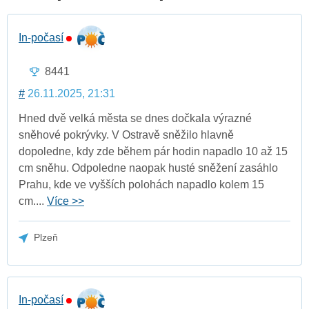
In-počasí
8441
#
26.11.2025, 21:31
Hned dvě velká města se dnes dočkala výrazné
sněhové pokrývky. V Ostravě sněžilo hlavně
dopoledne, kdy zde během pár hodin napadlo 10 až 15
cm sněhu. Odpoledne naopak husté sněžení zasáhlo
Prahu, kde ve vyšších polohách napadlo kolem 15
cm....
Více >>
Plzeň
In-počasí