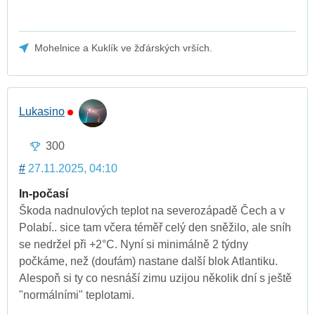
Mohelnice a Kuklík ve žďárských vrších.
Lukasino
300
#
27.11.2025, 04:10
In-počasí
Škoda nadnulových teplot na severozápadě Čech a v
Polabí.. sice tam včera téměř celý den sněžilo, ale sníh
se nedržel při +2°C. Nyní si minimálně 2 týdny
počkáme, než (doufám) nastane další blok Atlantiku.
Alespoň si ty co nesnáší zimu uzijou několik dní s ještě
"normálními" teplotami.