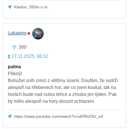
Kladno, 350m.n.m.
Lukasino
300
#
27.11.2025, 08:32
palma
Pěkný!
Bohužel sníh zmizí z většiny území. Doufám, že vydrží
alespoň na hřebenech hor, ale co jsem koukal, tak na
horách bude nad nulou lehce a zhruba jen týden. Pak
by mělo alespoň na hory dorazit ochlazení.
https://www.youtube.com/watch?v=oERfuOlU_o4