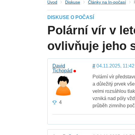
Úvod
Diskuse
Články na In-počasí
DISKUSE O POČASÍ
Polární vír v le
ovlivňuje jeho 
David
#
04.11.2025, 11:42
Tichopád
Polární vír představ
a důležitý prvek vš
velmi rozsáhlou tla
vzniká nad póly vžd
4
průběh zimního poča