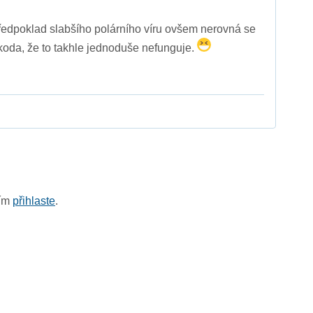
ředpoklad slabšího polárního víru ovšem nerovná se
oda, že to takhle jednoduše nefunguje.
sím
přihlaste
.