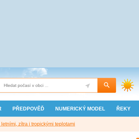
R
PŘEDPOVĚĎ
NUMERICKÝ
MODEL
ŘEKY
etními, zítra i tropickými teplotami