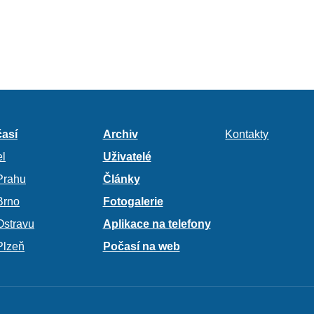
así
Archiv
Kontakty
l
Uživatelé
Prahu
Články
Brno
Fotogalerie
Ostravu
Aplikace na telefony
Plzeň
Počasí na web