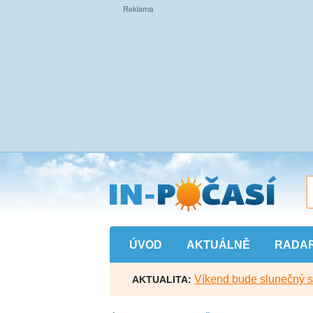
Přejít
na
hlavní
obsah
ÚVOD
AKTUÁLNĚ
RADA
Víkend bude slunečný s l
AKTUALITA: