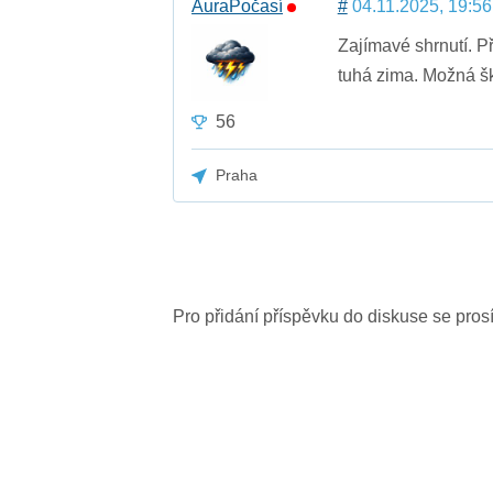
AuraPočasí
#
04.11.2025, 19:56
Zajímavé shrnutí. P
tuhá zima. Možná šk
56
Praha
Pro přidání příspěvku do diskuse se pro