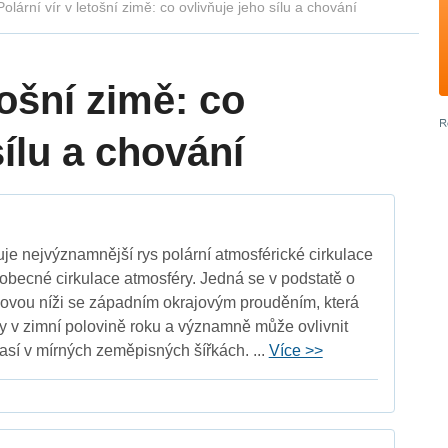
Polární vír v letošní zimě: co ovlivňuje jeho sílu a chování
tošní zimě: co
sílu a chování
uje nejvýznamnější rys polární atmosférické cirkulace
eobecné cirkulace atmosféry. Jedná se v podstatě o
kovou níži se západním okrajovým prouděním, která
y v zimní polovině roku a významně může ovlivnit
sí v mírných zeměpisných šířkách. ...
Více >>