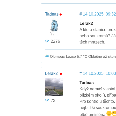
Tadeas
#
14.10.2025, 09:32
Lerak2
A která stanice proz
nebo soukromá? Já 
2276
těch mrazech.
Olomouc-Lazce 5.7 °C Oblačno až skor
Lerak2
#
14.10.2025, 10:03
Tadeas
Když nemáš vlastní,
blízkém okolí), příp
73
Pro kontrolu těchto, 
nejbližší soukromou,
blbě umístěná