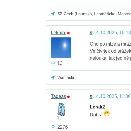
SZ Čech (Lounsko, Litoměřicko, Moste
Leknín.
#
14.10.2025, 10:18
Ono po mlze a mraz
Ve čtvrtek od sráže
nefouká, tak jediné 
13
Vsetínsko
Tadeas
#
14.10.2025, 11:06
Lerak2
Dobrá
2276