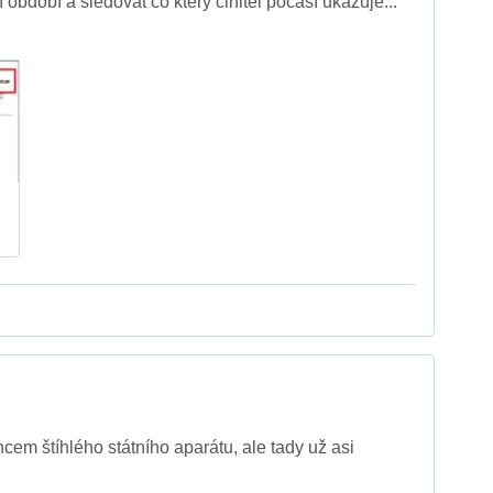
 období a sledovat co který činitel počasí ukazuje...
em štíhlého státního aparátu, ale tady už asi