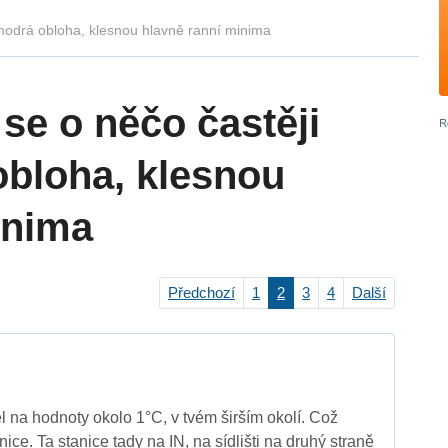
modrá obloha, klesnou hlavně ranní minima
se o něčo častěji
obloha, klesnou
inima
Předchozí
1
2
3
4
Další
l na hodnoty okolo 1°C, v tvém širším okolí. Což
anice. Ta stanice tady na IN, na sídlišti na druhý straně