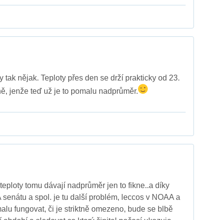
 tak nějak. Teploty přes den se drží prakticky od 23.
ně, jenže teď už je to pomalu nadprůměr.
í teploty tomu dávají nadprůměr jen to fikne..a díky
 senátu a spol. je tu další problém, leccos v NOAA a
u fungovat, či je striktně omezeno, bude se blbě