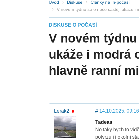
Úvod
Diskuse
Články na In-počasí
V novém týdnu se o něčo častěji ukáže i 
DISKUSE O POČASÍ
V novém týdnu 
ukáže i modrá 
hlavně ranní m
Lerak2
#
14.10.2025, 09:16
Tadeas
No taky bych to vidě
potvrzují i okolní st