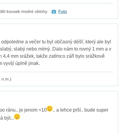
idět kousek modré oblohy.
Foto
 odpoledne a večer tu byl občasný déšť, který ale byl
i slabý, slabý nebo mírný. Dalo nám to rovný 1 mm a v
n 4,4 mm srážek, takže zatímco září bylo srážkově
m vyvíjí úplně jinak.
 n.m.)
o ránu.. je jenom +10
.. a lehce prší.. bude super
 být...