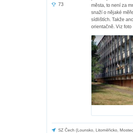
73
města, to není za m
snaží o nějaké měře
sídlištích. Takže an
orientačně. Viz foto
SZ Čech (Lounsko, Litoměřicko, Moste