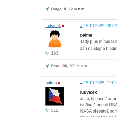
Drage HR 12 m.n.m
ludvicek
#
15.10.2025, 09:02
palma
Tady plus mínus taky
září na stejné hladi
163
Brno - Jih, 200 m.n.m.
palma
#
15.10.2025, 11:02
ludvicek
Jo jo, ty noční/rann
tvořivé činnosti USA
515
NASA přestává pomal