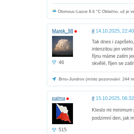
Olomouc-Lazce 8.6 °C Oblačno, už je v
Marek_98
#
14.10.2025, 22:40
Tak dnes i zapršelo,
intenzitou jen velm
říjnu máme zatím je
46
skvělé, říjen se zatí
Brno-Jundrov (místo pozorování: 244 m
palma
#
15.10.2025, 06:32
Kleslo mi minimum p
podzimní den, jak má
515