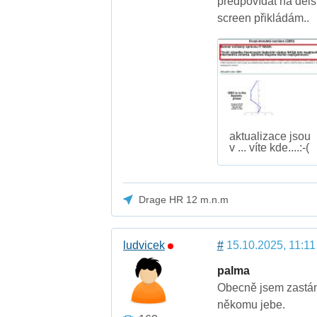
předpovídat na delší
screen přikládám..
aktualizace jsou
v ... víte kde....:-(
Drage HR 12 m.n.m
ludvicek
#
15.10.2025, 11:11
palma
Obecně jsem zastánc
někomu jebe.