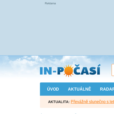
Přejít
na
hlavní
obsah
ÚVOD
AKTUÁLNĚ
RADA
Převážně slunečno s let
AKTUALITA: