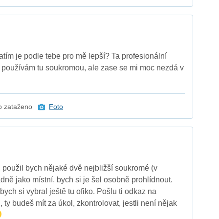
atím je podle tebe pro mě lepší? Ta profesionální
používám tu soukromou, ale zase se mi moc nezdá v
o zataženo
Foto
 použil bych nějaké dvě nejbližší soukromé (v
adně jako místní, bych si je šel osobně prohlídnout.
bych si vybral ještě tu ofiko. Pošlu ti odkaz na
 ty budeš mít za úkol, zkontrolovat, jestli není nějak