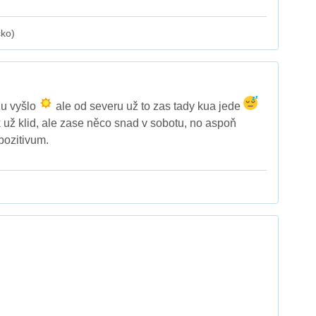
cko)
u vyšlo
ale od severu už to zas tady kua jede
k už klid, ale zase něco snad v sobotu, no aspoň
pozitivum.