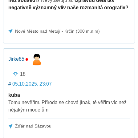
než sousedi?
Nevybavuju si.
Opravdu dělá tak
negativně významný vliv naše rozmanitá orografie?
Nové Město nad Metují - Krčín (300 m.n.m)
Jirke85
18
#
05.10.2025, 23:07
kuba
Tomu nevěřím. Příroda se chová jinak, té věřím víc,než
nějakým modelům
Žďár nad Sázavou