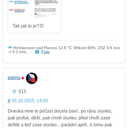
Tak jak to je?:D
Hrnčiarovce nad Parnou 12.8 °C Vlhkost 66%, ZSZ 0.6 m/s
-> 5.2 m/s, ...
Foto
palma
515
#
05.10.2025, 14:05
Dneska mne to počasí docela baví.. po ránu slunko,
pak profuk, déšť, pak chvíli slunko, před chvílí zase
deštík a teď zase slunko... parádní apríl.. k tomu pak