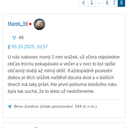
1
...
6
7
8
Marek_98
46
#
05.10.2025, 10:57
U nás nakonec rovný 1 mm srážek, už včera odpoledne
občas trochu pokapávalo a večer a v noci to byl spíše
občasný slabý až mírný déšť. Každopádně poslední
dobou je těch srážek naštěstí docela dost a v dalších
dnech má taky pršet. Ale první polovina letošního roku
byla tak suchá, že to letos už nedoženeme.
Brno-Jundrov (místo pozorování: 244 m n.m.)