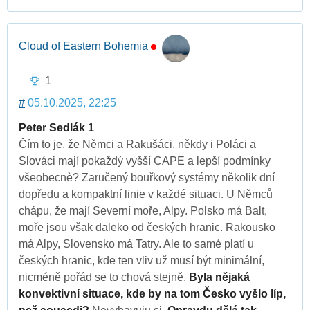
Cloud of Eastern Bohemia
1
#
05.10.2025, 22:25
Peter Sedlák 1
Čím to je, že Němci a Rakušáci, někdy i Poláci a
Slováci mají pokaždý vyšší CAPE a lepší podmínky
všeobecnè? Zaručený bouřkový systémy několik dní
dopředu a kompaktní linie v každé situaci. U Němců
chápu, že mají Severní moře, Alpy. Polsko má Balt,
moře jsou však daleko od českých hranic. Rakousko
má Alpy, Slovensko má Tatry. Ale to samé platí u
českých hranic, kde ten vliv už musí být minimální,
nicméně pořád se to chová stejně.
Byla nějaká
konvektivní situace, kde by na tom Česko vyšlo líp,