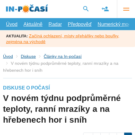
Přejít
na
hlavní
obsah
Úvod
Aktuálně
Radar
Předpověď
Numerický model
Začíná ochlazení, místy přeháňky nebo bouřky,
AKTUALITA:
zejména na východě
Úvod
Diskuse
Články na In-počasí
V novém týdnu podprůměrné teploty, ranní mrazíky a na
hřebenech hor i sníh
DISKUSE O POČASÍ
V novém týdnu podprůměrné
teploty, ranní mrazíky a na
hřebenech hor i sníh