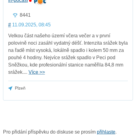
In-počasí
8441
#
11.09.2025, 08:45
Velkou část našeho území včera večer a v první
polovině noci zasáhl vydatný déšť. Intenzita srážek byla
na řadě míst vysoká, lokálně spadlo i kolem 50 mm za
pouhé 4 hodiny. Nejvíce srážek spadlo v Peci pod
Sněžkou, kde profesionální stanice naměřila 84,8 mm
srážek....
Více >>
Plzeň
Pro přidání příspěvku do diskuse se prosím
přihlaste
.