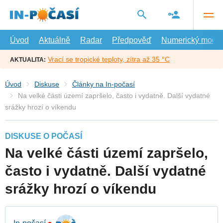
Přejít
na
hlavní
obsah
Úvod
Aktuálně
Radar
Předpověď
Numerický model
Vrací se tropické teploty, zítra až 35 °C
AKTUALITA:
Úvod
Diskuse
Články na In-počasí
Na velké části území zapršelo, často i vydatně. Další vydatné
srážky hrozí o víkendu
DISKUSE O POČASÍ
Na velké části území zapršelo,
často i vydatně. Další vydatné
srážky hrozí o víkendu