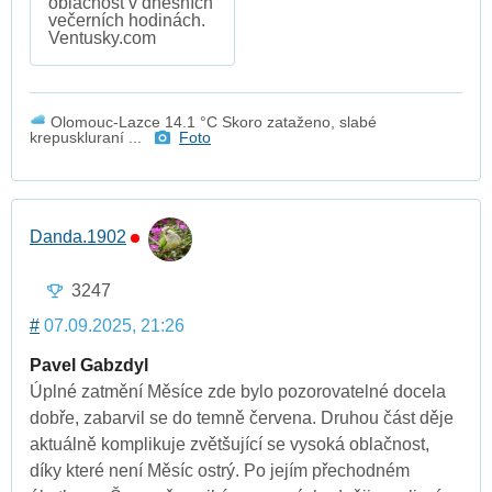
oblačnost v dnešních
večerních hodinách.
Ventusky.com
Olomouc-Lazce 14.1 °C Skoro zataženo, slabé
krepuskluraní ...
Foto
Danda.1902
3247
#
07.09.2025, 21:26
Pavel Gabzdyl
Úplné zatmění Měsíce zde bylo pozorovatelné docela
dobře, zabarvil se do temně červena. Druhou část děje
aktuálně komplikuje zvětšující se vysoká oblačnost,
díky které není Měsíc ostrý. Po jejím přechodném