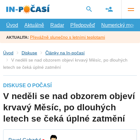
Přejít
na
hlavní
obsah
Úvod
Aktuálně
Radar
Předpověď
Numerický model
Převážně slunečno s letními teplotami
AKTUALITA:
Úvod
Diskuse
Články na In-počasí
V neděli se nad obzorem objeví krvavý Měsíc, po dlouhých
letech se čeká úplné zatmění
DISKUSE O POČASÍ
V neděli se nad obzorem objeví
krvavý Měsíc, po dlouhých
letech se čeká úplné zatmění