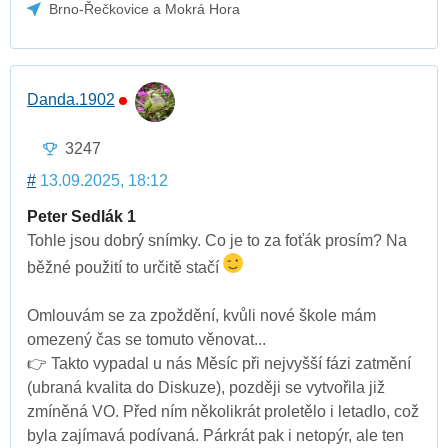
Brno-Řečkovice a Mokrá Hora
Danda.1902
3247
#
13.09.2025, 18:12
Peter Sedlák 1
Tohle jsou dobrý snímky. Co je to za foťák prosím? Na
běžné použití to určitě stačí
Omlouvám se za zpoždění, kvůli nové škole mám
omezený čas se tomuto věnovat...
👉 Takto vypadal u nás Měsíc při nejvyšší fázi zatmění
(ubraná kvalita do Diskuze), později se vytvořila již
zmíněná VO. Před ním několikrát proletělo i letadlo, což
byla zajímavá podívaná. Párkrát pak i netopýr, ale ten