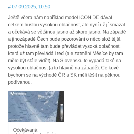
#
07.09.2025, 10:50
Ještě včera nám například model ICON DE dával
celkem hustou vysokou oblačnost, ale nyní už jí smazal
a očekává se většinou jasno až skoro jasno. Na západě
a jihozápadě Čech bude pozorování o něco složitější,
protože hlavně tam bude převládat vysoká oblačnost,
která už tam převládá i teď (ale zatmění Měsíce by tam
mělo být stále vidět). Na Slovensku to vypadá také na
vysokou oblačnost (a to hlavně na západě). Celkově
bychom se na východě ČR a SK měli těšit na pěknou
podívanou.
Očekávaná