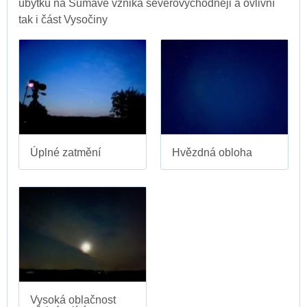
úbytku na Šumavě vzniká severovýchodněji a ovlivní
tak i část Vysočiny
Úplné zatmění
Hvězdná obloha
Vysoká oblačnost