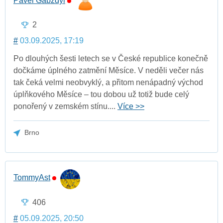
Pavel Gabzdyl
2
#
03.09.2025, 17:19
Po dlouhých šesti letech se v České republice konečně
dočkáme úplného zatmění Měsíce. V neděli večer nás
tak čeká velmi neobvyklý, a přitom nenápadný východ
úplňkového Měsíce – tou dobou už totiž bude celý
ponořený v zemském stínu....
Více >>
Brno
TommyAst
406
#
05.09.2025, 20:50