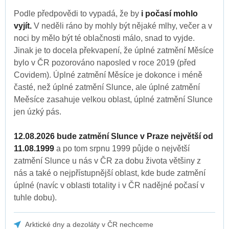
Podle předpovědi to vypadá, že by
i počasí mohlo
vyjít.
V neděli ráno by mohly být nějaké mlhy, večer a v
noci by mělo být té oblačnosti málo, snad to vyjde.
Jinak je to docela překvapení, že úplné zatmění Měsíce
bylo v ČR pozorováno naposled v roce 2019 (před
Covidem). Úplné zatmění Měsíce je dokonce i méně
časté, než úplné zatmění Slunce, ale úplné zatmění
Meěsíce zasahuje velkou oblast, úplné zatmění Slunce
jen úzký pás.
12.08.2026 bude zatmění Slunce v Praze největší od
11.08.1999
a po tom srpnu 1999 půjde o největší
zatmění Slunce u nás v ČR za dobu života většiny z
nás a také o nejpřístupnější oblast, kde bude zatmění
úplné (navíc v oblasti totality i v ČR nadějné počasí v
tuhle dobu).
Arktické dny a dezoláty v ČR nechceme