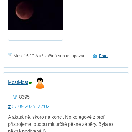
Most 16 °C A už začíná stín ustupovat ...
Foto
MostMost
8395
#
07.09.2025, 22:02
A aktuálně, skoro na konci. No kolegové z profi
přístrojema, budou mít určitě pěkné záběry. Byla to
pěkná podívaná 🌜