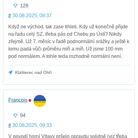
128
#
30.08.2025, 08:37
Když ne východ, tak zase tihleti. Kdy už konečně přijde
na řadu celý SZ, třeba pás od Chebu po Ústí? Nikdy
zřejmě. Už 7. měsíc v řadě podnormální srážky a ještě k
tomu padá vůči průměru míň a míň. Už jsme 100 mm
pod normálem. A tohle teda rozhodně normální není.
Klášterec nad Ohří
Francois
94
#
30.08.2025, 09:33
V povodí horní Vltavy pršelo opravdu solidně (viz třeba