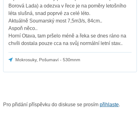
Borová Lada) a odezva v řece je na poměry letošního
léta slušná, snad poprvé za celé léto.
Aktuálně Soumarský most 7,5m3/s, 84cm..
Aspoň něco..
Horní Otava, tam pršelo méně a řeka se dnes ráno na
chvíli dostala pouze cca na svůj normální letní stav..
Mokrosuky, Pošumaví - 530mnm
Pro přidání příspěvku do diskuse se prosím
přihlaste
.