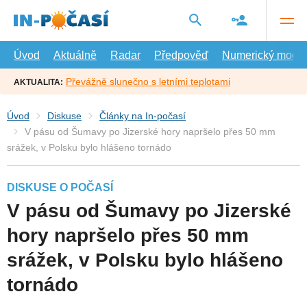
Přejít
na
hlavní
obsah
Úvod
Aktuálně
Radar
Předpověď
Numerický model
Převážně slunečno s letními teplotami
AKTUALITA:
Úvod
Diskuse
Články na In-počasí
V pásu od Šumavy po Jizerské hory napršelo přes 50 mm
srážek, v Polsku bylo hlášeno tornádo
DISKUSE O POČASÍ
V pásu od Šumavy po Jizerské
hory napršelo přes 50 mm
srážek, v Polsku bylo hlášeno
tornádo