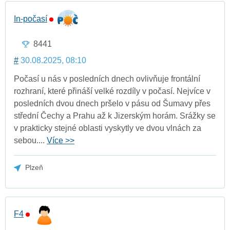
In-počasí
8441
#
30.08.2025, 08:10
Počasí u nás v posledních dnech ovlivňuje frontální
rozhraní, které přináší velké rozdíly v počasí. Nejvíce v
posledních dvou dnech pršelo v pásu od Šumavy přes
střední Čechy a Prahu až k Jizerským horám. Srážky se
v prakticky stejné oblasti vyskytly ve dvou vlnách za
sebou....
Více >>
Plzeň
F4